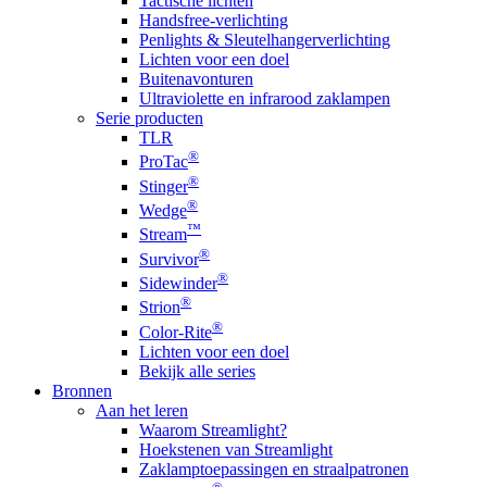
Tactische lichten
Handsfree-verlichting
Penlights & Sleutelhangerverlichting
Lichten voor een doel
Buitenavonturen
Ultraviolette en infrarood zaklampen
Serie producten
TLR
®
ProTac
®
Stinger
®
Wedge
™
Stream
®
Survivor
®
Sidewinder
®
Strion
®
Color-Rite
Lichten voor een doel
Bekijk alle series
Bronnen
Aan het leren
Waarom Streamlight?
Hoekstenen van Streamlight
Zaklamptoepassingen en straalpatronen