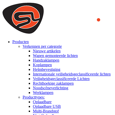
We use cookies to ensure that we provide you the best experience on o
you a better experience. To learn more or to find out how you can di
ACCEPT AND CLOSE
Producten
Verkennen per categorie
Nieuwe artikelen
Wapen gemonteerde lichten
Handzaklampen
Koplampen
Helmbevestiging
Internationale veiligheidsgeclassificeerde lichten
Veiligheidsgeclassificeerde Lichten
Rechthoekige zaklampen
Noodscèneverlichting
Werklampen
Producttypes:
Oplaadbare
Oplaadbare USB
Multi-Brandstof