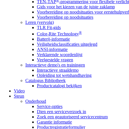
®
TEN-TAP
-programmering voor flexibele verlich
Gids voor het kiezen van de juiste zaklamp
Voorbereiding op noodsituaties voor eerstehulpver
Voorbereiding op noodsituaties
Leren (vervolg)
TLR Fit-gids
®
Color-Rite Technology
Batterij-informatie
Veiligheidsclassificaties uitgelegd
ANSI-informatie
Verklarende woordenlijst
Veelgestelde vragen
Interactieve demo's en trainingen
Interactieve straaldemo
Opleiding tot wetshandhaving
Catalogus Bibliotheek
Productcatalogi bekijken
Video
Steun
Onderhoud
Service-opties
Dien een serviceverzoek in
Zoek een geautoriseerd servicecentrum
Garantie informatie
Productregistratieformulier