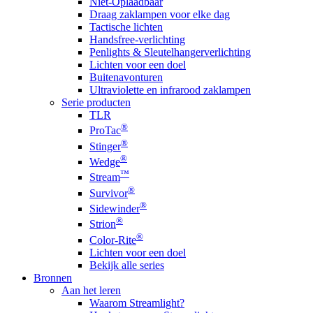
Niet-Oplaadbaar
Draag zaklampen voor elke dag
Tactische lichten
Handsfree-verlichting
Penlights & Sleutelhangerverlichting
Lichten voor een doel
Buitenavonturen
Ultraviolette en infrarood zaklampen
Serie producten
TLR
®
ProTac
®
Stinger
®
Wedge
™
Stream
®
Survivor
®
Sidewinder
®
Strion
®
Color-Rite
Lichten voor een doel
Bekijk alle series
Bronnen
Aan het leren
Waarom Streamlight?