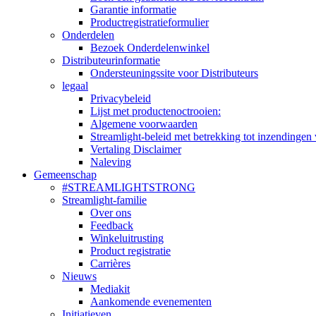
Garantie informatie
Productregistratieformulier
Onderdelen
Bezoek Onderdelenwinkel
Distributeurinformatie
Ondersteuningssite voor Distributeurs
legaal
Privacybeleid
Lijst met productenoctrooien:
Algemene voorwaarden
Streamlight-beleid met betrekking tot inzendingen 
Vertaling Disclaimer
Naleving
Gemeenschap
#STREAMLIGHTSTRONG
Streamlight-familie
Over ons
Feedback
Winkeluitrusting
Product registratie
Carrières
Nieuws
Mediakit
Aankomende evenementen
Initiatieven