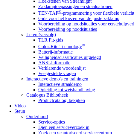
Hoekstenen van Streamlight
Zaklamptoepassingen en straalpatronen
®
TEN-TAP
-programmering voor flexibele verlich
Gids voor het kiezen van de juiste zaklamp
Voorbereiding op noodsituaties voor eerstehulpver
Voorbereiding op noodsituaties
Leren (vervolg)
TLR Fit-gids
®
Color-Rite Technology
Batterij-informatie
Veiligheidsclassificaties uitgelegd
ANSI-informatie
Verklarende woordenlijst
Veelgestelde vragen
Interactieve demo's en trainingen
Interactieve straaldemo
Opleiding tot wetshandhaving
Catalogus Bibliotheek
Productcatalogi bekijken
Video
Steun
Onderhoud
Service-opties
Dien een serviceverzoek in
Zoek een geautoriseerd servicecentrum