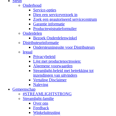
Steun
Onderhoud
Service-opties
Dien een serviceverzoek in
Zoek een geautoriseerd servicecentrum
Garantie informatie
Productregistratieformulier
Onderdelen
Bezoek Onderdelenwinkel
Distributeurinformatie
Ondersteuningssite voor Distributeurs
legaal
Privacybeleid
Lijst met productenoctrooien:
Algemene voorwaarden
Streamlight-beleid met betrekking tot
inzendingen van uitvinders
Vertaling Disclaimer
Naleving
Gemeenschap
#STREAMLIGHTSTRONG
Streamlight-familie
Over ons
Feedback
Winkeluitrusting