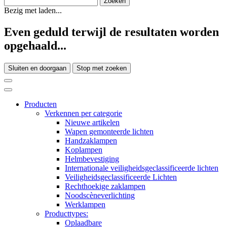
Bezig met laden...
Even geduld terwijl de resultaten worden
opgehaald...
Sluiten en doorgaan
Stop met zoeken
Producten
Verkennen per categorie
Nieuwe artikelen
Wapen gemonteerde lichten
Handzaklampen
Koplampen
Helmbevestiging
Internationale veiligheidsgeclassificeerde lichten
Veiligheidsgeclassificeerde Lichten
Rechthoekige zaklampen
Noodscèneverlichting
Werklampen
Producttypes:
Oplaadbare