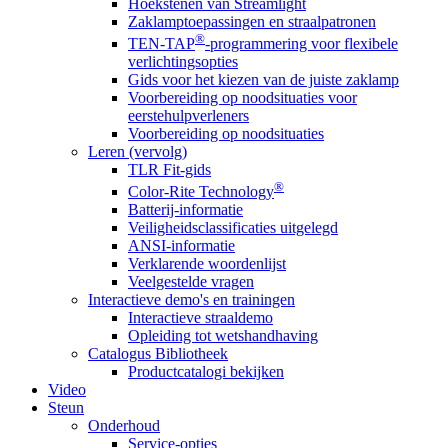
Hoekstenen van Streamlight
Zaklamptoepassingen en straalpatronen
®
TEN-TAP
-programmering voor flexibele
verlichtingsopties
Gids voor het kiezen van de juiste zaklamp
Voorbereiding op noodsituaties voor
eerstehulpverleners
Voorbereiding op noodsituaties
Leren (vervolg)
TLR Fit-gids
®
Color-Rite Technology
Batterij-informatie
Veiligheidsclassificaties uitgelegd
ANSI-informatie
Verklarende woordenlijst
Veelgestelde vragen
Interactieve demo's en trainingen
Interactieve straaldemo
Opleiding tot wetshandhaving
Catalogus Bibliotheek
Productcatalogi bekijken
Video
Steun
Onderhoud
Service-opties