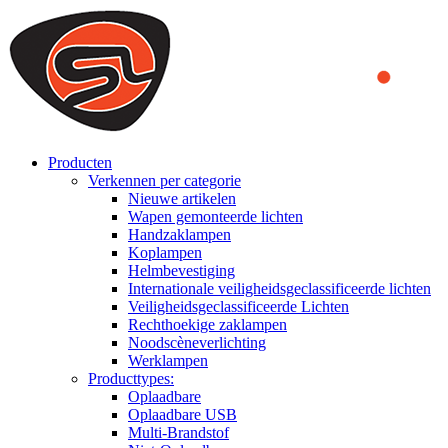
We use cookies to ensure that we provide you the best experience
on our website. By continuing to browse this website, you accept
that cookies are used to help us analyze how the website is used and
to offer you a better experience. To learn more or to find out how
you can disable cookies, you can access our
Privacy Policy
.
ACCEPT AND CLOSE
Producten
Verkennen per categorie
Nieuwe artikelen
Wapen gemonteerde lichten
Handzaklampen
Koplampen
Helmbevestiging
Internationale veiligheidsgeclassificeerde lichten
Veiligheidsgeclassificeerde Lichten
Rechthoekige zaklampen
Noodscèneverlichting
Werklampen
Producttypes:
Oplaadbare
Oplaadbare USB
Multi-Brandstof