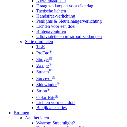
Niet-Oplaadbaar
Draag zaklampen voor elke dag
Tactische lichten
Handsfree-verlichting
Penlights & Sleutelhangerverlichting
Lichten voor een doel
Buitenavonturen
Ultraviolette en infrarood zaklampen
Serie producten
TLR
®
ProTac
®
Stinger
®
Wedge
™
Stream
®
Survivor
®
Sidewinder
®
Strion
®
Color-Rite
Lichten voor een doel
Bekijk alle series
Bronnen
Aan het leren
Waarom Streamlight?