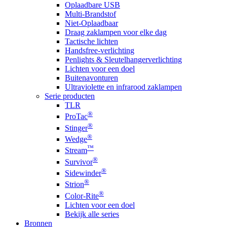
Oplaadbare USB
Multi-Brandstof
Niet-Oplaadbaar
Draag zaklampen voor elke dag
Tactische lichten
Handsfree-verlichting
Penlights & Sleutelhangerverlichting
Lichten voor een doel
Buitenavonturen
Ultraviolette en infrarood zaklampen
Serie producten
TLR
®
ProTac
®
Stinger
®
Wedge
™
Stream
®
Survivor
®
Sidewinder
®
Strion
®
Color-Rite
Lichten voor een doel
Bekijk alle series
Bronnen