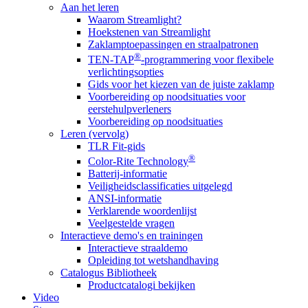
Aan het leren
Waarom Streamlight?
Hoekstenen van Streamlight
Zaklamptoepassingen en straalpatronen
®
TEN-TAP
-programmering voor flexibele
verlichtingsopties
Gids voor het kiezen van de juiste zaklamp
Voorbereiding op noodsituaties voor
eerstehulpverleners
Voorbereiding op noodsituaties
Leren (vervolg)
TLR Fit-gids
®
Color-Rite Technology
Batterij-informatie
Veiligheidsclassificaties uitgelegd
ANSI-informatie
Verklarende woordenlijst
Veelgestelde vragen
Interactieve demo's en trainingen
Interactieve straaldemo
Opleiding tot wetshandhaving
Catalogus Bibliotheek
Productcatalogi bekijken
Video