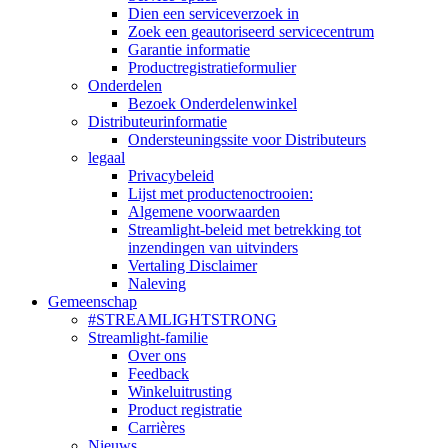
Dien een serviceverzoek in
Zoek een geautoriseerd servicecentrum
Garantie informatie
Productregistratieformulier
Onderdelen
Bezoek Onderdelenwinkel
Distributeurinformatie
Ondersteuningssite voor Distributeurs
legaal
Privacybeleid
Lijst met productenoctrooien:
Algemene voorwaarden
Streamlight-beleid met betrekking tot
inzendingen van uitvinders
Vertaling Disclaimer
Naleving
Gemeenschap
#STREAMLIGHTSTRONG
Streamlight-familie
Over ons
Feedback
Winkeluitrusting
Product registratie
Carrières
Nieuws