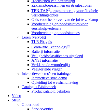
Hoekstenen van Streamlight
Zaklamptoepassingen en straalpatronen
®
TEN-TAP
-programmering voor flexibele
verlichtingsopties
Gids voor het kiezen van de juiste zaklamp
Voorbereiding op noodsituaties voor
eerstehulpverleners
Voorbereiding op noodsituaties
Leren (vervolg)
TLR Fit-gids
®
Color-Rite Technology
Batterij-informatie
Veiligheidsclassificaties uitgelegd
ANSI-informatie
Verklarende woordenlijst
Veelgestelde vragen
Interactieve demo's en trainingen
Interactieve straaldemo
Opleiding tot wetshandhaving
Catalogus Bibliotheek
Productcatalogi bekijken
Video
Steun
Onderhoud
Service-opties