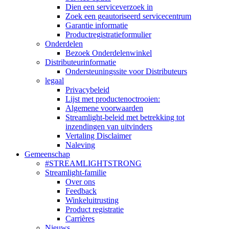
Dien een serviceverzoek in
Zoek een geautoriseerd servicecentrum
Garantie informatie
Productregistratieformulier
Onderdelen
Bezoek Onderdelenwinkel
Distributeurinformatie
Ondersteuningssite voor Distributeurs
legaal
Privacybeleid
Lijst met productenoctrooien:
Algemene voorwaarden
Streamlight-beleid met betrekking tot
inzendingen van uitvinders
Vertaling Disclaimer
Naleving
Gemeenschap
#STREAMLIGHTSTRONG
Streamlight-familie
Over ons
Feedback
Winkeluitrusting
Product registratie
Carrières
Nieuws