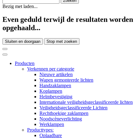
Bezig met laden...
Even geduld terwijl de resultaten worden
opgehaald...
Sluiten en doorgaan
Stop met zoeken
Producten
Verkennen per categorie
Nieuwe artikelen
Wapen gemonteerde lichten
Handzaklampen
Koplampen
Helmbevestiging
Internationale veiligheidsgeclassificeerde lichten
Veiligheidsgeclassificeerde Lichten
Rechthoekige zaklampen
Noodscèneverlichting
Werklampen
Producttypes:
Oplaadbare