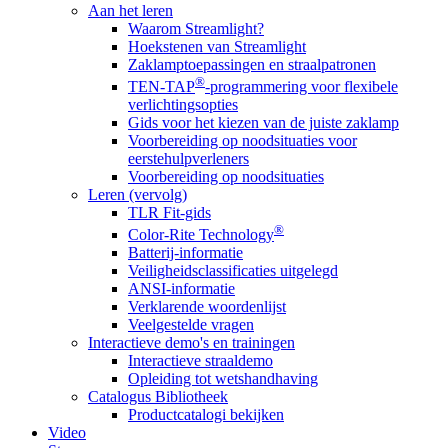
Aan het leren
Waarom Streamlight?
Hoekstenen van Streamlight
Zaklamptoepassingen en straalpatronen
®
TEN-TAP
-programmering voor flexibele
verlichtingsopties
Gids voor het kiezen van de juiste zaklamp
Voorbereiding op noodsituaties voor
eerstehulpverleners
Voorbereiding op noodsituaties
Leren (vervolg)
TLR Fit-gids
®
Color-Rite Technology
Batterij-informatie
Veiligheidsclassificaties uitgelegd
ANSI-informatie
Verklarende woordenlijst
Veelgestelde vragen
Interactieve demo's en trainingen
Interactieve straaldemo
Opleiding tot wetshandhaving
Catalogus Bibliotheek
Productcatalogi bekijken
Video