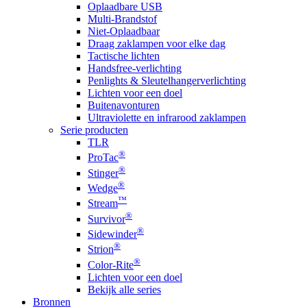
Oplaadbare USB
Multi-Brandstof
Niet-Oplaadbaar
Draag zaklampen voor elke dag
Tactische lichten
Handsfree-verlichting
Penlights & Sleutelhangerverlichting
Lichten voor een doel
Buitenavonturen
Ultraviolette en infrarood zaklampen
Serie producten
TLR
®
ProTac
®
Stinger
®
Wedge
™
Stream
®
Survivor
®
Sidewinder
®
Strion
®
Color-Rite
Lichten voor een doel
Bekijk alle series
Bronnen