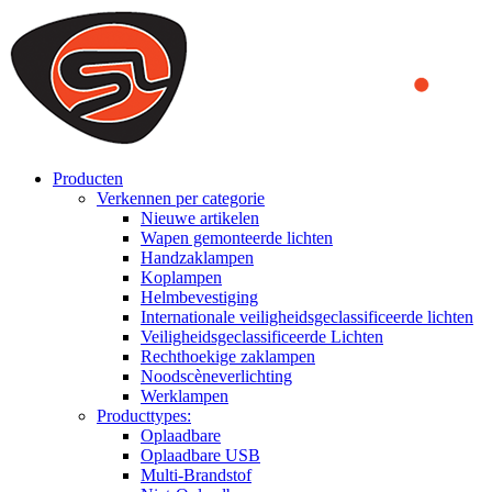
We use cookies to ensure that we provide you the best experience
on our website. By continuing to browse this website, you accept
that cookies are used to help us analyze how the website is used and
to offer you a better experience. To learn more or to find out how
you can disable cookies, you can access our
Privacy Policy
.
ACCEPT AND CLOSE
Producten
Verkennen per categorie
Nieuwe artikelen
Wapen gemonteerde lichten
Handzaklampen
Koplampen
Helmbevestiging
Internationale veiligheidsgeclassificeerde lichten
Veiligheidsgeclassificeerde Lichten
Rechthoekige zaklampen
Noodscèneverlichting
Werklampen
Producttypes:
Oplaadbare
Oplaadbare USB
Multi-Brandstof