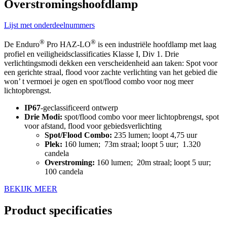
Overstromingshoofdlamp
Lijst met onderdeelnummers
®
®
De Enduro
Pro HAZ-LO
is een industriële hoofdlamp met laag
profiel en veiligheidsclassificaties Klasse I, Div 1. Drie
verlichtingsmodi dekken een verscheidenheid aan taken: Spot voor
een gerichte straal, flood voor zachte verlichting van het gebied die
won’ t vermoei je ogen en spot/flood combo voor nog meer
lichtopbrengst.
IP67
-geclassificeerd ontwerp
Drie Modi:
spot/flood combo voor meer lichtopbrengst, spot
voor afstand, flood voor gebiedsverlichting
Spot/Flood Combo:
235 lumen; loopt 4,75 uur
Plek:
160 lumen; 73m straal; loopt 5 uur; 1.320
candela
Overstroming:
160 lumen; 20m straal; loopt 5 uur;
100 candela
BEKIJK MEER
Product specificaties