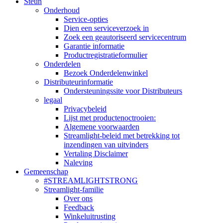
Steun
Onderhoud
Service-opties
Dien een serviceverzoek in
Zoek een geautoriseerd servicecentrum
Garantie informatie
Productregistratieformulier
Onderdelen
Bezoek Onderdelenwinkel
Distributeurinformatie
Ondersteuningssite voor Distributeurs
legaal
Privacybeleid
Lijst met productenoctrooien:
Algemene voorwaarden
Streamlight-beleid met betrekking tot
inzendingen van uitvinders
Vertaling Disclaimer
Naleving
Gemeenschap
#STREAMLIGHTSTRONG
Streamlight-familie
Over ons
Feedback
Winkeluitrusting