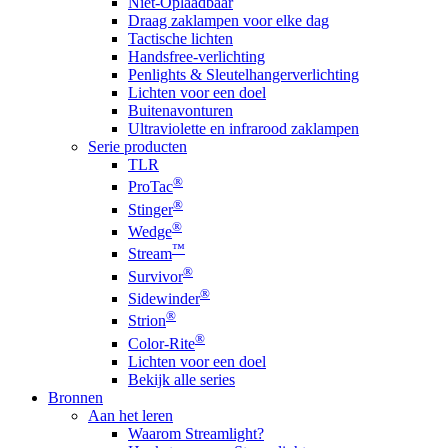
Niet-Oplaadbaar
Draag zaklampen voor elke dag
Tactische lichten
Handsfree-verlichting
Penlights & Sleutelhangerverlichting
Lichten voor een doel
Buitenavonturen
Ultraviolette en infrarood zaklampen
Serie producten
TLR
®
ProTac
®
Stinger
®
Wedge
™
Stream
®
Survivor
®
Sidewinder
®
Strion
®
Color-Rite
Lichten voor een doel
Bekijk alle series
Bronnen
Aan het leren
Waarom Streamlight?