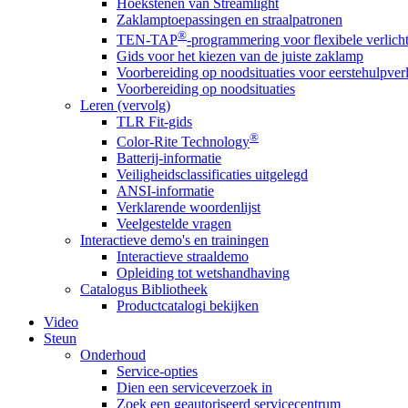
Hoekstenen van Streamlight
Zaklamptoepassingen en straalpatronen
®
TEN-TAP
-programmering voor flexibele verlich
Gids voor het kiezen van de juiste zaklamp
Voorbereiding op noodsituaties voor eerstehulpver
Voorbereiding op noodsituaties
Leren (vervolg)
TLR Fit-gids
®
Color-Rite Technology
Batterij-informatie
Veiligheidsclassificaties uitgelegd
ANSI-informatie
Verklarende woordenlijst
Veelgestelde vragen
Interactieve demo's en trainingen
Interactieve straaldemo
Opleiding tot wetshandhaving
Catalogus Bibliotheek
Productcatalogi bekijken
Video
Steun
Onderhoud
Service-opties
Dien een serviceverzoek in
Zoek een geautoriseerd servicecentrum