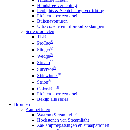
Tactische lichten
Handsfree-verlichting
Penlights & Sleutelhangerverlichting
Lichten voor een doel
Buitenavonturen
Ultraviolette en infrarood zaklampen
Serie producten
TLR
®
ProTac
®
Stinger
®
Wedge
™
Stream
®
Survivor
®
Sidewinder
®
Strion
®
Color-Rite
Lichten voor een doel
Bekijk alle series
Bronnen
Aan het leren
Waarom Streamlight?
Hoekstenen van Streamlight
Zaklamptoepassingen en straalpatronen