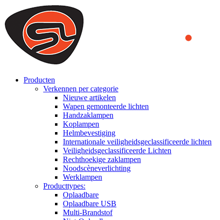
We use cookies to ensure that we provide you the best experience on o
you a better experience. To learn more or to find out how you can di
ACCEPT AND CLOSE
Producten
Verkennen per categorie
Nieuwe artikelen
Wapen gemonteerde lichten
Handzaklampen
Koplampen
Helmbevestiging
Internationale veiligheidsgeclassificeerde lichten
Veiligheidsgeclassificeerde Lichten
Rechthoekige zaklampen
Noodscèneverlichting
Werklampen
Producttypes:
Oplaadbare
Oplaadbare USB
Multi-Brandstof