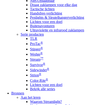
Niet-Oplaadbaar
Draag zaklampen voor elke dag
Tactische lichten
Handsfree-verlichting
Penlights & Sleutelhangerverlichting
Lichten voor een doel
Buitenavonturen
Ultraviolette en infrarood zaklampen
Serie producten
TLR
®
ProTac
®
Stinger
®
Wedge
™
Stream
®
Survivor
®
Sidewinder
®
Strion
®
Color-Rite
Lichten voor een doel
Bekijk alle series
Bronnen
Aan het leren
Waarom Streamlight?