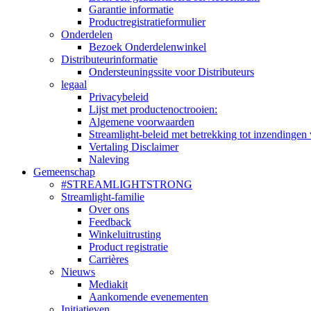
Garantie informatie
Productregistratieformulier
Onderdelen
Bezoek Onderdelenwinkel
Distributeurinformatie
Ondersteuningssite voor Distributeurs
legaal
Privacybeleid
Lijst met productenoctrooien:
Algemene voorwaarden
Streamlight-beleid met betrekking tot inzendingen 
Vertaling Disclaimer
Naleving
Gemeenschap
#STREAMLIGHTSTRONG
Streamlight-familie
Over ons
Feedback
Winkeluitrusting
Product registratie
Carrières
Nieuws
Mediakit
Aankomende evenementen
Initiatieven