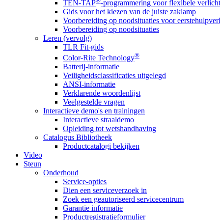
®
TEN-TAP
-programmering voor flexibele verlich
Gids voor het kiezen van de juiste zaklamp
Voorbereiding op noodsituaties voor eerstehulpver
Voorbereiding op noodsituaties
Leren (vervolg)
TLR Fit-gids
®
Color-Rite Technology
Batterij-informatie
Veiligheidsclassificaties uitgelegd
ANSI-informatie
Verklarende woordenlijst
Veelgestelde vragen
Interactieve demo's en trainingen
Interactieve straaldemo
Opleiding tot wetshandhaving
Catalogus Bibliotheek
Productcatalogi bekijken
Video
Steun
Onderhoud
Service-opties
Dien een serviceverzoek in
Zoek een geautoriseerd servicecentrum
Garantie informatie
Productregistratieformulier