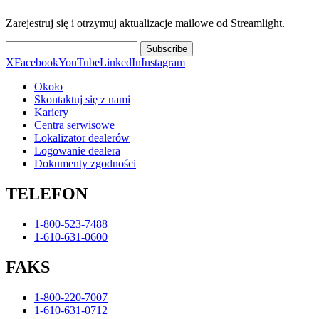
Zarejestruj się i otrzymuj aktualizacje mailowe od Streamlight.
Subscribe
X
Facebook
YouTube
LinkedIn
Instagram
Około
Skontaktuj się z nami
Kariery
Centra serwisowe
Lokalizator dealerów
Logowanie dealera
Dokumenty zgodności
TELEFON
1-800-523-7488
1-610-631-0600
FAKS
1-800-220-7007
1-610-631-0712