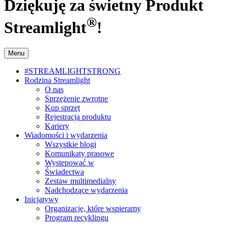
Dziękuję za świetny Produkt
®
Streamlight
!
Menu
#STREAMLIGHTSTRONG
Rodzina Streamlight
O nas
Sprzężenie zwrotne
Kup sprzęt
Rejestracja produktu
Kariery
Wiadomości i wydarzenia
Wszystkie blogi
Komunikaty prasowe
Wystepować w
Świadectwa
Zestaw multimedialny
Nadchodzące wydarzenia
Inicjatywy
Organizacje, które wspieramy
Program recyklingu