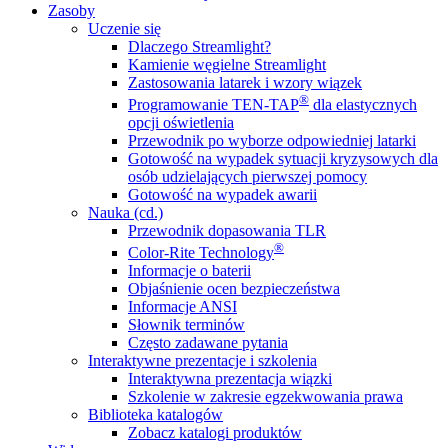
Zasoby
Uczenie się
Dlaczego Streamlight?
Kamienie węgielne Streamlight
Zastosowania latarek i wzory wiązek
®
Programowanie TEN-TAP
dla elastycznych
opcji oświetlenia
Przewodnik po wyborze odpowiedniej latarki
Gotowość na wypadek sytuacji kryzysowych dla
osób udzielających pierwszej pomocy
Gotowość na wypadek awarii
Nauka (cd.)
Przewodnik dopasowania TLR
®
Color-Rite Technology
Informacje o baterii
Objaśnienie ocen bezpieczeństwa
Informacje ANSI
Słownik terminów
Często zadawane pytania
Interaktywne prezentacje i szkolenia
Interaktywna prezentacja wiązki
Szkolenie w zakresie egzekwowania prawa
Biblioteka katalogów
Zobacz katalogi produktów