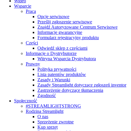
Wideo
Wsparcie
Praca
Opcje serwisowe
Prześlij zgłoszenie serwisowe
Znajdź Autoryzowane Centrum Serwisowe
Informacje gwarancyjne
Formularz rejestracyjny produktu
Części
Odwiedź sklep z częściami
Informacje o Dystrybutorze
Witryna Wsparcia Dystrybutora
Prawny
Polityka prywatności
Lista patentów produktów
Zasady i Warunki
Zasady Streamlight dotyczące zgłoszeń inventor
Zastrzeżenie dotyczące tłumaczenia
Zgodność
Społeczność
#STREAMLIGHTSTRONG
Rodzina Streamlight
O nas
Sprzężenie zwrotne
Kup sprzęt