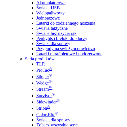
Akumulatorowe
Światła USB
Wielopaliwowy
Jednorazowe
Latarki do codziennego noszenia
Światła taktyczne
Światła bez użycia rąk
Penlights i breloki do kluczy
Światła dla sprawy
Przygody na świeżym powietrzu
Latarki ultrafioletowe i podczerwone
Seria produktów
TLR
®
ProTac
®
Stinger
®
Wedge
™
Stream
®
Survivor
®
Sidewinder
®
Strion
®
Color-Rite
Światła dla sprawy
Zobacz wszystkie serie