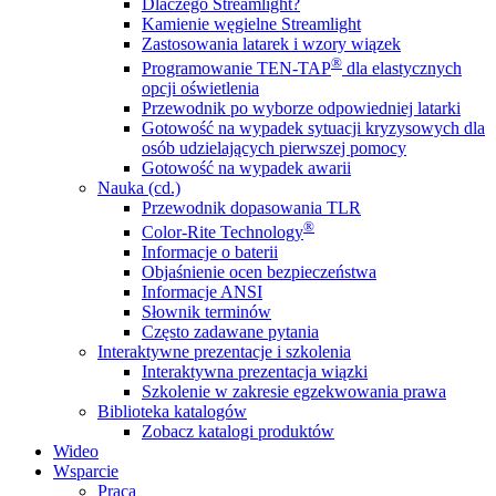
Dlaczego Streamlight?
Kamienie węgielne Streamlight
Zastosowania latarek i wzory wiązek
®
Programowanie TEN-TAP
dla elastycznych
opcji oświetlenia
Przewodnik po wyborze odpowiedniej latarki
Gotowość na wypadek sytuacji kryzysowych dla
osób udzielających pierwszej pomocy
Gotowość na wypadek awarii
Nauka (cd.)
Przewodnik dopasowania TLR
®
Color-Rite Technology
Informacje o baterii
Objaśnienie ocen bezpieczeństwa
Informacje ANSI
Słownik terminów
Często zadawane pytania
Interaktywne prezentacje i szkolenia
Interaktywna prezentacja wiązki
Szkolenie w zakresie egzekwowania prawa
Biblioteka katalogów
Zobacz katalogi produktów
Wideo
Wsparcie
Praca