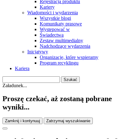
Rejestracja produktu
Kariery
Wiadomości i wydarzenia
Wszystkie blogi
Komunikaty prasowe
Wystepować w
Świadectwa
Zestaw multimedialny
Nadchodzące wydarzenia
Inicjatywy
Organizacje, które wspieramy
Program recyklingu
Kariera
Załadunek...
Proszę czekać, aż zostaną pobrane
wyniki...
Zamknij i kontynuuj
Zatrzymaj wyszukiwanie