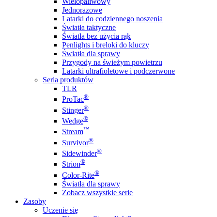
Wielopaliwowy
Jednorazowe
Latarki do codziennego noszenia
Światła taktyczne
Światła bez użycia rąk
Penlights i breloki do kluczy
Światła dla sprawy
Przygody na świeżym powietrzu
Latarki ultrafioletowe i podczerwone
Seria produktów
TLR
®
ProTac
®
Stinger
®
Wedge
™
Stream
®
Survivor
®
Sidewinder
®
Strion
®
Color-Rite
Światła dla sprawy
Zobacz wszystkie serie
Zasoby
Uczenie się