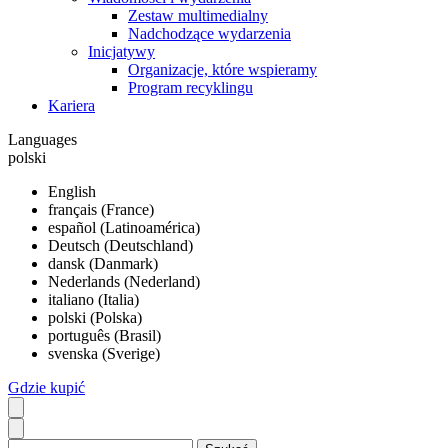
Zestaw multimedialny
Nadchodzące wydarzenia
Inicjatywy
Organizacje, które wspieramy
Program recyklingu
Kariera
Languages
polski
English
français (France)
español (Latinoamérica)
Deutsch (Deutschland)
dansk (Danmark)
Nederlands (Nederland)
italiano (Italia)
polski (Polska)
português (Brasil)
svenska (Sverige)
Gdzie kupić