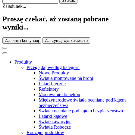
Załadunek...
Proszę czekać, aż zostaną pobrane
wyniki...
Zamknij i kontynuuj
Zatrzymaj wyszukiwanie
Produkty
Przeglądaj według kategorii
Nowe Produkty
Światła montowane na broni
Latarki ręczne
Reflektory
Mocowanie do hełmu
Międzynarodowe światła oceniane pod kątem
bezpieczeństwa
Światła oceniane pod kątem bezpieczeństwa
Latarki kątowe
Światła awaryjne
Światła Robocze
Rodzaje produktów