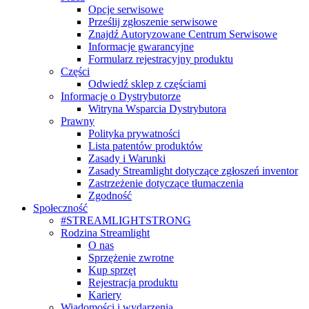
Opcje serwisowe
Prześlij zgłoszenie serwisowe
Znajdź Autoryzowane Centrum Serwisowe
Informacje gwarancyjne
Formularz rejestracyjny produktu
Części
Odwiedź sklep z częściami
Informacje o Dystrybutorze
Witryna Wsparcia Dystrybutora
Prawny
Polityka prywatności
Lista patentów produktów
Zasady i Warunki
Zasady Streamlight dotyczące zgłoszeń inventor
Zastrzeżenie dotyczące tłumaczenia
Zgodność
Społeczność
#STREAMLIGHTSTRONG
Rodzina Streamlight
O nas
Sprzężenie zwrotne
Kup sprzęt
Rejestracja produktu
Kariery
Wiadomości i wydarzenia