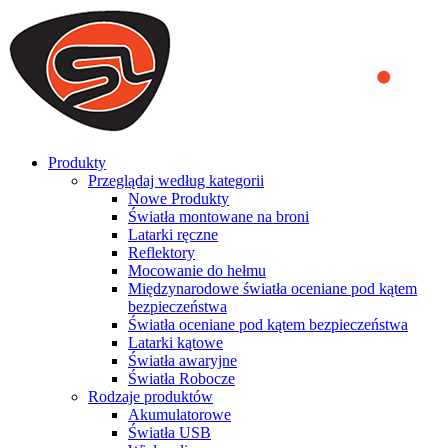
We use cookies to ensure that we provide you the best experience
on our website. By continuing to browse this website, you accept
that cookies are used to help us analyze how the website is used and
to offer you a better experience. To learn more or to find out how
you can disable cookies, you can access our
Privacy Policy
.
ACCEPT AND CLOSE
Produkty
Przeglądaj według kategorii
Nowe Produkty
Światła montowane na broni
Latarki ręczne
Reflektory
Mocowanie do hełmu
Międzynarodowe światła oceniane pod kątem
bezpieczeństwa
Światła oceniane pod kątem bezpieczeństwa
Latarki kątowe
Światła awaryjne
Światła Robocze
Rodzaje produktów
Akumulatorowe
Światła USB