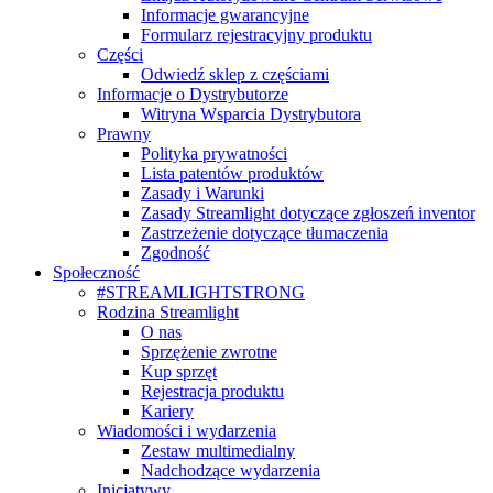
Informacje gwarancyjne
Formularz rejestracyjny produktu
Części
Odwiedź sklep z częściami
Informacje o Dystrybutorze
Witryna Wsparcia Dystrybutora
Prawny
Polityka prywatności
Lista patentów produktów
Zasady i Warunki
Zasady Streamlight dotyczące zgłoszeń inventor
Zastrzeżenie dotyczące tłumaczenia
Zgodność
Społeczność
#STREAMLIGHTSTRONG
Rodzina Streamlight
O nas
Sprzężenie zwrotne
Kup sprzęt
Rejestracja produktu
Kariery
Wiadomości i wydarzenia
Zestaw multimedialny
Nadchodzące wydarzenia
Inicjatywy