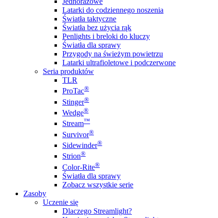
Jednorazowe
Latarki do codziennego noszenia
Światła taktyczne
Światła bez użycia rąk
Penlights i breloki do kluczy
Światła dla sprawy
Przygody na świeżym powietrzu
Latarki ultrafioletowe i podczerwone
Seria produktów
TLR
®
ProTac
®
Stinger
®
Wedge
™
Stream
®
Survivor
®
Sidewinder
®
Strion
®
Color-Rite
Światła dla sprawy
Zobacz wszystkie serie
Zasoby
Uczenie się
Dlaczego Streamlight?