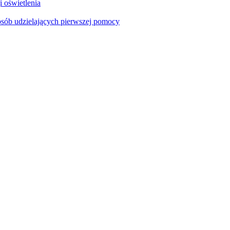
i oświetlenia
sób udzielających pierwszej pomocy