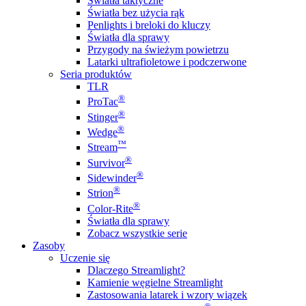
Światła taktyczne
Światła bez użycia rąk
Penlights i breloki do kluczy
Światła dla sprawy
Przygody na świeżym powietrzu
Latarki ultrafioletowe i podczerwone
Seria produktów
TLR
®
ProTac
®
Stinger
®
Wedge
™
Stream
®
Survivor
®
Sidewinder
®
Strion
®
Color-Rite
Światła dla sprawy
Zobacz wszystkie serie
Zasoby
Uczenie się
Dlaczego Streamlight?
Kamienie węgielne Streamlight
Zastosowania latarek i wzory wiązek