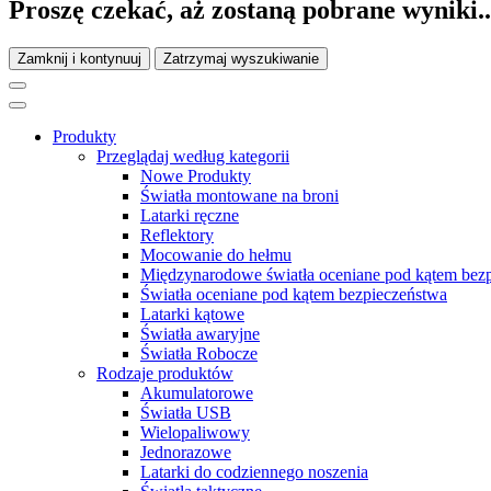
Proszę czekać, aż zostaną pobrane wyniki..
Zamknij i kontynuuj
Zatrzymaj wyszukiwanie
Produkty
Przeglądaj według kategorii
Nowe Produkty
Światła montowane na broni
Latarki ręczne
Reflektory
Mocowanie do hełmu
Międzynarodowe światła oceniane pod kątem bez
Światła oceniane pod kątem bezpieczeństwa
Latarki kątowe
Światła awaryjne
Światła Robocze
Rodzaje produktów
Akumulatorowe
Światła USB
Wielopaliwowy
Jednorazowe
Latarki do codziennego noszenia