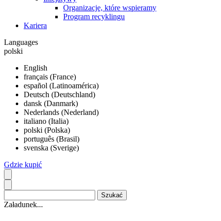
Organizacje, które wspieramy
Program recyklingu
Kariera
Languages
polski
English
français (France)
español (Latinoamérica)
Deutsch (Deutschland)
dansk (Danmark)
Nederlands (Nederland)
italiano (Italia)
polski (Polska)
português (Brasil)
svenska (Sverige)
Gdzie kupić
Załadunek...