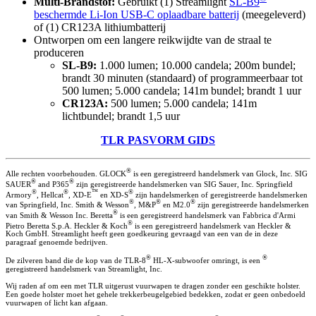
Multi-Brandstof:
Gebruikt (1) Streamlight
SL-B9
beschermde Li-Ion USB-C oplaadbare batterij
(meegeleverd)
of (1) CR123A lithiumbatterij
Ontworpen om een langere reikwijdte van de straal te
produceren
SL-B9:
1.000 lumen; 10.000 candela; 200m bundel;
brandt 30 minuten (standaard) of programmeerbaar tot
500 lumen; 5.000 candela; 141m bundel; brandt 1 uur
CR123A:
500 lumen; 5.000 candela; 141m
lichtbundel; brandt 1,5 uur
TLR PASVORM GIDS
®
Alle rechten voorbehouden. GLOCK
is een geregistreerd handelsmerk van Glock, Inc. SIG
®
®
SAUER
and P365
zijn geregistreerde handelsmerken van SIG Sauer, Inc. Springfield
®
®
™
®
Armory
, Hellcat
, XD-E
en XD-S
zijn handelsmerken of geregistreerde handelsmerken
®
®
®
van Springfield, Inc. Smith & Wesson
, M&P
en M2.0
zijn geregistreerde handelsmerken
®
van Smith & Wesson Inc. Beretta
is een geregistreerd handelsmerk van Fabbrica d'Armi
®
Pietro Beretta S.p.A. Heckler & Koch
is een geregistreerd handelsmerk van Heckler &
Koch GmbH. Streamlight heeft geen goedkeuring gevraagd van een van de in deze
paragraaf genoemde bedrijven.
®
®
De zilveren band die de kop van de TLR-8
HL-X-subwoofer omringt, is een
geregistreerd handelsmerk van Streamlight, Inc.
Wij raden af om een met TLR uitgerust vuurwapen te dragen zonder een geschikte holster.
Een goede holster moet het gehele trekkerbeugelgebied bedekken, zodat er geen onbedoeld
vuurwapen of licht kan afgaan.