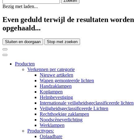
Bezig met laden...
Even geduld terwijl de resultaten worden
opgehaald...
Sluiten en doorgaan
Stop met zoeken
Producten
Verkennen per categorie
Nieuwe artikelen
Wapen gemonteerde lichten
Handzaklampen
Koplampen
Helmbevestiging
Internationale veiligheidsgeclassificeerde lichten
Veiligheidsgeclassificeerde Lichten
Rechthoekige zaklampen
Noodscèneverlichting
Werklampen
Producttypes:
Oplaadbare