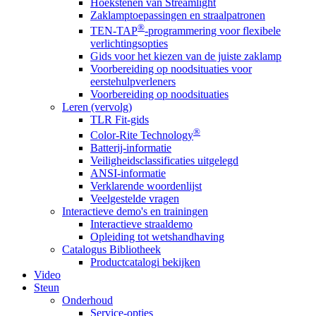
Hoekstenen van Streamlight
Zaklamptoepassingen en straalpatronen
®
TEN-TAP
-programmering voor flexibele
verlichtingsopties
Gids voor het kiezen van de juiste zaklamp
Voorbereiding op noodsituaties voor
eerstehulpverleners
Voorbereiding op noodsituaties
Leren (vervolg)
TLR Fit-gids
®
Color-Rite Technology
Batterij-informatie
Veiligheidsclassificaties uitgelegd
ANSI-informatie
Verklarende woordenlijst
Veelgestelde vragen
Interactieve demo's en trainingen
Interactieve straaldemo
Opleiding tot wetshandhaving
Catalogus Bibliotheek
Productcatalogi bekijken
Video
Steun
Onderhoud
Service-opties