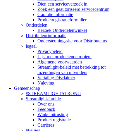
Dien een serviceverzoek in
Zoek een geautoriseerd servicecentrum
Garantie informatie
Productregistratieformulier
Onderdelen
Bezoek Onderdelenwinkel
Distributeurinformatie
Ondersteuningssite voor Distributeurs
legaal
Privacybeleid
Lijst met productenoctrooien:
Algemene voorwaarden
Streamlight-beleid met betrekking tot
inzendingen van uitvinders
Vertaling Disclaimer
Naleving
Gemeenschap
#STREAMLIGHTSTRONG
Streamlight-familie
Over ons
Feedback
Winkeluitrusting
Product registratie
Carrières
Nieuws