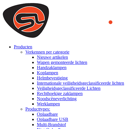
We use cookies to ensure that we provide you the best experience
on our website. By continuing to browse this website, you accept
that cookies are used to help us analyze how the website is used and
to offer you a better experience. To learn more or to find out how
you can disable cookies, you can access our
Privacy Policy
.
ACCEPT AND CLOSE
Producten
Verkennen per categorie
Nieuwe artikelen
Wapen gemonteerde lichten
Handzaklampen
Koplampen
Helmbevestiging
Internationale veiligheidsgeclassificeerde lichten
Veiligheidsgeclassificeerde Lichten
Rechthoekige zaklampen
Noodscèneverlichting
Werklampen
Producttypes:
Oplaadbare
Oplaadbare USB
Multi-Brandstof