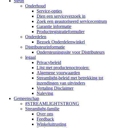
Steun
Onderhoud
Service-opties
Dien een serviceverzoek in
Zoek een geautoriseerd servicecentrum
Garantie informatie
Productregistratieformulier
Onderdelen
Bezoek Onderdelenwinkel
Distributeurinformatie
Ondersteuningssite voor Distributeurs
legaal
Privacybeleid
Lijst met productenoctrooien:
Algemene voorwaarden
Streamlight-beleid met betrekking tot
inzendingen van uitvinders
Vertaling Disclaimer
Naleving
Gemeenschap
#STREAMLIGHTSTRONG
Streamlight-familie
Over ons
Feedback
Winkeluitrusting