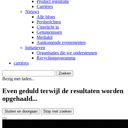
Product registratie
Carrières
Nieuws
Alle blogs
Persberichten
Uitgelicht in
Getuigenissen
Mediakit
Aankomende evenementen
Initiatieven
Organisaties die we ondersteunen
Recyclingprogramma
carrières
Bezig met laden...
Even geduld terwijl de resultaten worden
opgehaald...
Sluiten en doorgaan
Stop met zoeken