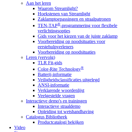
Aan het leren
Waarom Streamlight?
Hoekstenen van Streamlight
Zaklamptoepassingen en straalpatronen
®
TEN-TAP
-programmering voor flexibele
verlichtingsopties
Gids voor het kiezen van de juiste zaklamp
Voorbereiding op noodsituaties voor
eerstehulpverleners
Voorbereiding op noodsituaties
Leren (vervolg)
TLR Fit-gids
®
Color-Rite Technology
Batterij-informatie
Veiligheidsclassificaties uitgelegd
ANSI-informatie
Verklarende woordenlijst
Veelgestelde vragen
Interactieve demo's en trainingen
Interactieve straaldemo
Opleiding tot wetshandhaving
Catalogus Bibliotheek
Productcatalogi bekijken
Video