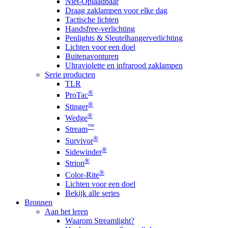
Niet-Oplaadbaar
Draag zaklampen voor elke dag
Tactische lichten
Handsfree-verlichting
Penlights & Sleutelhangerverlichting
Lichten voor een doel
Buitenavonturen
Ultraviolette en infrarood zaklampen
Serie producten
TLR
®
ProTac
®
Stinger
®
Wedge
™
Stream
®
Survivor
®
Sidewinder
®
Strion
®
Color-Rite
Lichten voor een doel
Bekijk alle series
Bronnen
Aan het leren
Waarom Streamlight?