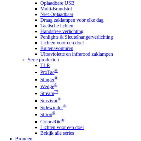
Oplaadbare USB
Multi-Brandstof
Niet-Oplaadbaar
Draag zaklampen voor elke dag
Tactische lichten
Handsfree-verlichting
Penlights & Sleutelhangerverlichting
Lichten voor een doel
Buitenavonturen
Ultraviolette en infrarood zaklampen
Serie producten
TLR
®
ProTac
®
Stinger
®
Wedge
™
Stream
®
Survivor
®
Sidewinder
®
Strion
®
Color-Rite
Lichten voor een doel
Bekijk alle series
Bronnen