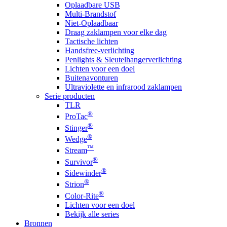
Oplaadbare USB
Multi-Brandstof
Niet-Oplaadbaar
Draag zaklampen voor elke dag
Tactische lichten
Handsfree-verlichting
Penlights & Sleutelhangerverlichting
Lichten voor een doel
Buitenavonturen
Ultraviolette en infrarood zaklampen
Serie producten
TLR
®
ProTac
®
Stinger
®
Wedge
™
Stream
®
Survivor
®
Sidewinder
®
Strion
®
Color-Rite
Lichten voor een doel
Bekijk alle series
Bronnen