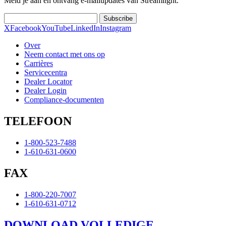
Meld je aan en ontvang e-mailupdates van Streamlight.
Subscribe
X
Facebook
YouTube
LinkedIn
Instagram
Over
Neem contact met ons op
Carrières
Servicecentra
Dealer Locator
Dealer Login
Compliance-documenten
TELEFOON
1-800-523-7488
1-610-631-0600
FAX
1-800-220-7007
1-610-631-0712
DOWNLOAD VOLLEDIGE