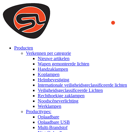
We use cookies to ensure that we provide you the best experience
on our website. By continuing to browse this website, you accept
that cookies are used to help us analyze how the website is used and
to offer you a better experience. To learn more or to find out how
you can disable cookies, you can access our
Privacy Policy
.
ACCEPT AND CLOSE
Producten
Verkennen per categorie
Nieuwe artikelen
Wapen gemonteerde lichten
Handzaklampen
Koplampen
Helmbevestiging
Internationale veiligheidsgeclassificeerde lichten
Veiligheidsgeclassificeerde Lichten
Rechthoekige zaklampen
Noodscèneverlichting
Werklampen
Producttypes:
Oplaadbare
Oplaadbare USB
Multi-Brandstof