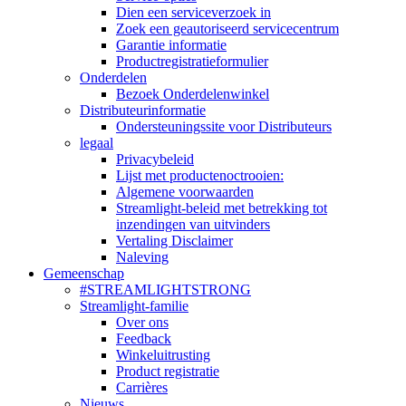
Dien een serviceverzoek in
Zoek een geautoriseerd servicecentrum
Garantie informatie
Productregistratieformulier
Onderdelen
Bezoek Onderdelenwinkel
Distributeurinformatie
Ondersteuningssite voor Distributeurs
legaal
Privacybeleid
Lijst met productenoctrooien:
Algemene voorwaarden
Streamlight-beleid met betrekking tot
inzendingen van uitvinders
Vertaling Disclaimer
Naleving
Gemeenschap
#STREAMLIGHTSTRONG
Streamlight-familie
Over ons
Feedback
Winkeluitrusting
Product registratie
Carrières
Nieuws