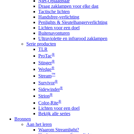
Niet-Oplaadbaar
Draag zaklampen voor elke dag
Tactische lichten
Handsfree-verlichting
Penlights & Sleutelhangerverlichting
Lichten voor een doel
Buitenavonturen
Ultraviolette en infrarood zaklampen
Serie producten
TLR
®
ProTac
®
Stinger
®
Wedge
™
Stream
®
Survivor
®
Sidewinder
®
Strion
®
Color-Rite
Lichten voor een doel
Bekijk alle series
Bronnen
Aan het leren
Waarom Streamlight?