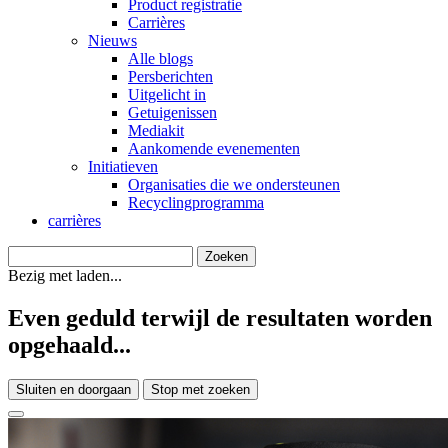
Product registratie
Carrières
Nieuws
Alle blogs
Persberichten
Uitgelicht in
Getuigenissen
Mediakit
Aankomende evenementen
Initiatieven
Organisaties die we ondersteunen
Recyclingprogramma
carrières
Bezig met laden...
Even geduld terwijl de resultaten worden
opgehaald...
Sluiten en doorgaan
Stop met zoeken