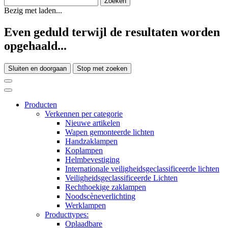
Bezig met laden...
Even geduld terwijl de resultaten worden
opgehaald...
Sluiten en doorgaan
Stop met zoeken
Producten
Verkennen per categorie
Nieuwe artikelen
Wapen gemonteerde lichten
Handzaklampen
Koplampen
Helmbevestiging
Internationale veiligheidsgeclassificeerde lichten
Veiligheidsgeclassificeerde Lichten
Rechthoekige zaklampen
Noodscèneverlichting
Werklampen
Producttypes:
Oplaadbare