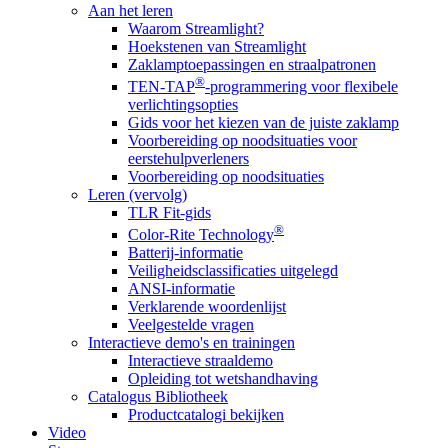
Aan het leren
Waarom Streamlight?
Hoekstenen van Streamlight
Zaklamptoepassingen en straalpatronen
®
TEN-TAP
-programmering voor flexibele
verlichtingsopties
Gids voor het kiezen van de juiste zaklamp
Voorbereiding op noodsituaties voor
eerstehulpverleners
Voorbereiding op noodsituaties
Leren (vervolg)
TLR Fit-gids
®
Color-Rite Technology
Batterij-informatie
Veiligheidsclassificaties uitgelegd
ANSI-informatie
Verklarende woordenlijst
Veelgestelde vragen
Interactieve demo's en trainingen
Interactieve straaldemo
Opleiding tot wetshandhaving
Catalogus Bibliotheek
Productcatalogi bekijken
Video