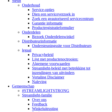
Steun
Onderhoud
Service-opties
Dien een serviceverzoek in
Zoek een geautoriseerd servicecentrum
Garantie informatie
Productregistratieformulier
Onderdelen
Bezoek Onderdelenwinkel
Distributeurinformatie
Ondersteuningssite voor Distributeurs
legaal
Privacybeleid
Lijst met productenoctrooien:
Algemene voorwaarden
Streamlight-beleid met betrekking tot
inzendingen van uitvinders
Vertaling Disclaimer
Naleving
Gemeenschap
#STREAMLIGHTSTRONG
Streamlight-familie
Over ons
Feedback
Winkeluitrusting