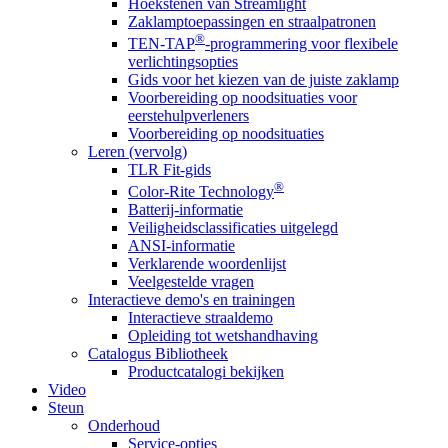
Hoekstenen van Streamlight
Zaklamptoepassingen en straalpatronen
®
TEN-TAP
-programmering voor flexibele
verlichtingsopties
Gids voor het kiezen van de juiste zaklamp
Voorbereiding op noodsituaties voor
eerstehulpverleners
Voorbereiding op noodsituaties
Leren (vervolg)
TLR Fit-gids
®
Color-Rite Technology
Batterij-informatie
Veiligheidsclassificaties uitgelegd
ANSI-informatie
Verklarende woordenlijst
Veelgestelde vragen
Interactieve demo's en trainingen
Interactieve straaldemo
Opleiding tot wetshandhaving
Catalogus Bibliotheek
Productcatalogi bekijken
Video
Steun
Onderhoud
Service-opties