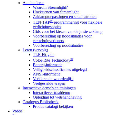
Aan het leren
Waarom Streamlight?
Hoekstenen van Streamlight
Zaklamptoepassingen en straalpatronen
®
TEN-TAP
-programmering voor flexibele
verlichtingsopties
Gids voor het kiezen van de juiste zaklamp
Voorbereiding op noodsituaties voor
eerstehulpverleners
Voorbereiding op noodsituaties
Leren (vervolg)
TLR Fit-gids
®
Color-Rite Technology
Batterij-informatie
Veiligheidsclassificaties uitgelegd
ANSI-informatie
Verklarende woordenlijst
Veelgestelde vragen
Interactieve demo's en trainingen
Interactieve straaldemo
Opleiding tot wetshandhaving
Catalogus Bibliotheek
Productcatalogi bekijken
Video