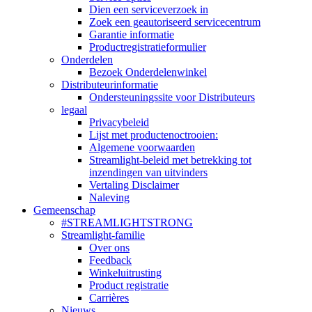
Dien een serviceverzoek in
Zoek een geautoriseerd servicecentrum
Garantie informatie
Productregistratieformulier
Onderdelen
Bezoek Onderdelenwinkel
Distributeurinformatie
Ondersteuningssite voor Distributeurs
legaal
Privacybeleid
Lijst met productenoctrooien:
Algemene voorwaarden
Streamlight-beleid met betrekking tot
inzendingen van uitvinders
Vertaling Disclaimer
Naleving
Gemeenschap
#STREAMLIGHTSTRONG
Streamlight-familie
Over ons
Feedback
Winkeluitrusting
Product registratie
Carrières
Nieuws