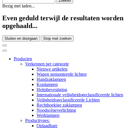
Bezig met laden...
Even geduld terwijl de resultaten worden
opgehaald...
Sluiten en doorgaan
Stop met zoeken
Producten
Verkennen per categorie
Nieuwe artikelen
Wapen gemonteerde lichten
Handzaklampen
Koplampen
Helmbevestiging
Internationale veiligheidsgeclassificeerde lichten
Veiligheidsgeclassificeerde Lichten
Rechthoekige zaklampen
Noodscèneverlichting
Werklampen
Producttypes:
Oplaadbare