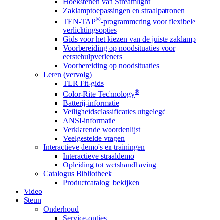
Hoekstenen van Streamlight
Zaklamptoepassingen en straalpatronen
®
TEN-TAP
-programmering voor flexibele
verlichtingsopties
Gids voor het kiezen van de juiste zaklamp
Voorbereiding op noodsituaties voor
eerstehulpverleners
Voorbereiding op noodsituaties
Leren (vervolg)
TLR Fit-gids
®
Color-Rite Technology
Batterij-informatie
Veiligheidsclassificaties uitgelegd
ANSI-informatie
Verklarende woordenlijst
Veelgestelde vragen
Interactieve demo's en trainingen
Interactieve straaldemo
Opleiding tot wetshandhaving
Catalogus Bibliotheek
Productcatalogi bekijken
Video
Steun
Onderhoud
Service-opties