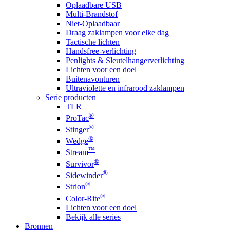
Oplaadbare USB
Multi-Brandstof
Niet-Oplaadbaar
Draag zaklampen voor elke dag
Tactische lichten
Handsfree-verlichting
Penlights & Sleutelhangerverlichting
Lichten voor een doel
Buitenavonturen
Ultraviolette en infrarood zaklampen
Serie producten
TLR
®
ProTac
®
Stinger
®
Wedge
™
Stream
®
Survivor
®
Sidewinder
®
Strion
®
Color-Rite
Lichten voor een doel
Bekijk alle series
Bronnen