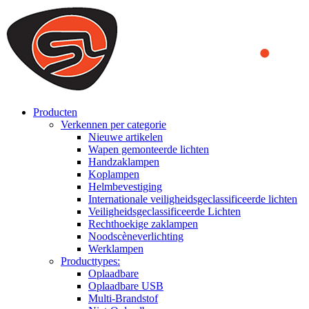
We use cookies to ensure that we provide you the best experience
on our website. By continuing to browse this website, you accept
that cookies are used to help us analyze how the website is used and
to offer you a better experience. To learn more or to find out how
you can disable cookies, you can access our
Privacy Policy
.
ACCEPT AND CLOSE
Producten
Verkennen per categorie
Nieuwe artikelen
Wapen gemonteerde lichten
Handzaklampen
Koplampen
Helmbevestiging
Internationale veiligheidsgeclassificeerde lichten
Veiligheidsgeclassificeerde Lichten
Rechthoekige zaklampen
Noodscèneverlichting
Werklampen
Producttypes:
Oplaadbare
Oplaadbare USB
Multi-Brandstof