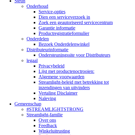
Steun
Onderhoud
Service-opties
Dien een serviceverzoek in
Zoek een geautoriseerd servicecentrum
Garantie informatie
Productregistratieformulier
Onderdelen
Bezoek Onderdelenwinkel
Distributeurinformatie
Ondersteuningssite voor Distributeurs
legaal
Privacybeleid
Lijst met productenoctrooien:
Algemene voorwaarden
Streamlight-beleid met betrekking tot
inzendingen van uitvinders
Vertaling Disclaimer
Naleving
Gemeenschap
#STREAMLIGHTSTRONG
Streamlight-familie
Over ons
Feedback
Winkeluitrusting