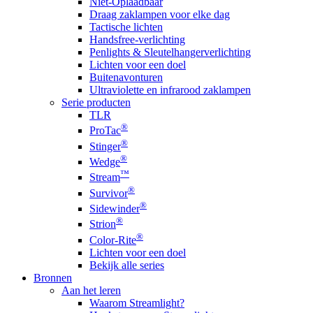
Niet-Oplaadbaar
Draag zaklampen voor elke dag
Tactische lichten
Handsfree-verlichting
Penlights & Sleutelhangerverlichting
Lichten voor een doel
Buitenavonturen
Ultraviolette en infrarood zaklampen
Serie producten
TLR
®
ProTac
®
Stinger
®
Wedge
™
Stream
®
Survivor
®
Sidewinder
®
Strion
®
Color-Rite
Lichten voor een doel
Bekijk alle series
Bronnen
Aan het leren
Waarom Streamlight?