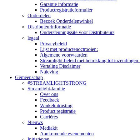
Garantie informatie
Productregistratieformulier
Onderdelen
Bezoek Onderdelenwinkel
Distributeurinformatie
Ondersteuningssite voor Distributeurs
legaal
Privacybeleid
Lijst met productenoctrooien:
Algemene voorwaarden
Streamlight-beleid met betrekking tot inzendingen 
Vertaling Disclaimer
Naleving
Gemeenschap
#STREAMLIGHTSTRONG
Streamlight-familie
Over ons
Feedback
Winkeluitrusting
Product registratie
Carrières
Nieuws
Mediakit
Aankomende evenementen
Initiatieven