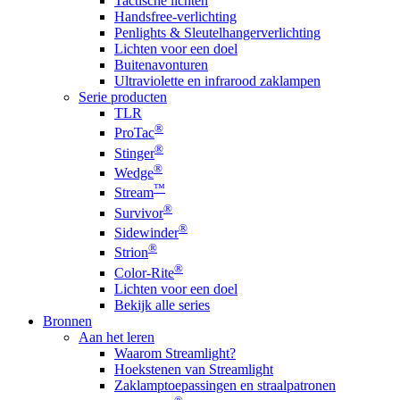
Tactische lichten
Handsfree-verlichting
Penlights & Sleutelhangerverlichting
Lichten voor een doel
Buitenavonturen
Ultraviolette en infrarood zaklampen
Serie producten
TLR
®
ProTac
®
Stinger
®
Wedge
™
Stream
®
Survivor
®
Sidewinder
®
Strion
®
Color-Rite
Lichten voor een doel
Bekijk alle series
Bronnen
Aan het leren
Waarom Streamlight?
Hoekstenen van Streamlight
Zaklamptoepassingen en straalpatronen