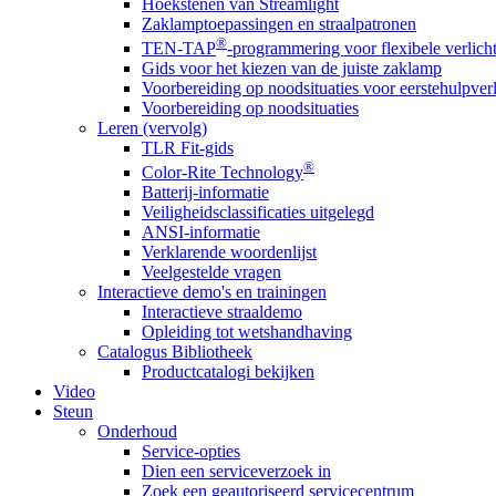
Hoekstenen van Streamlight
Zaklamptoepassingen en straalpatronen
®
TEN-TAP
-programmering voor flexibele verlich
Gids voor het kiezen van de juiste zaklamp
Voorbereiding op noodsituaties voor eerstehulpver
Voorbereiding op noodsituaties
Leren (vervolg)
TLR Fit-gids
®
Color-Rite Technology
Batterij-informatie
Veiligheidsclassificaties uitgelegd
ANSI-informatie
Verklarende woordenlijst
Veelgestelde vragen
Interactieve demo's en trainingen
Interactieve straaldemo
Opleiding tot wetshandhaving
Catalogus Bibliotheek
Productcatalogi bekijken
Video
Steun
Onderhoud
Service-opties
Dien een serviceverzoek in
Zoek een geautoriseerd servicecentrum