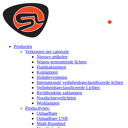
We use cookies to ensure that we provide you the best experience on o
you a better experience. To learn more or to find out how you can di
ACCEPT AND CLOSE
Producten
Verkennen per categorie
Nieuwe artikelen
Wapen gemonteerde lichten
Handzaklampen
Koplampen
Helmbevestiging
Internationale veiligheidsgeclassificeerde lichten
Veiligheidsgeclassificeerde Lichten
Rechthoekige zaklampen
Noodscèneverlichting
Werklampen
Producttypes:
Oplaadbare
Oplaadbare USB
Multi-Brandstof