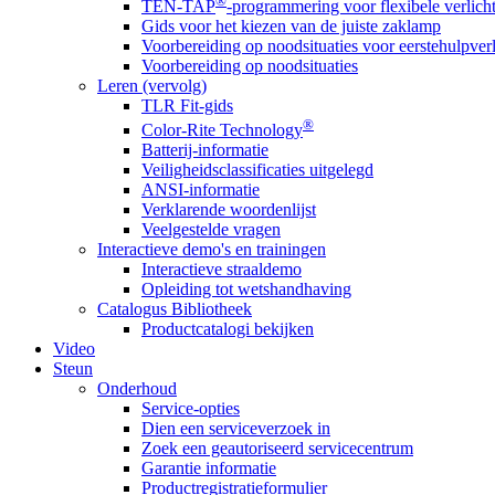
®
TEN-TAP
-programmering voor flexibele verlich
Gids voor het kiezen van de juiste zaklamp
Voorbereiding op noodsituaties voor eerstehulpver
Voorbereiding op noodsituaties
Leren (vervolg)
TLR Fit-gids
®
Color-Rite Technology
Batterij-informatie
Veiligheidsclassificaties uitgelegd
ANSI-informatie
Verklarende woordenlijst
Veelgestelde vragen
Interactieve demo's en trainingen
Interactieve straaldemo
Opleiding tot wetshandhaving
Catalogus Bibliotheek
Productcatalogi bekijken
Video
Steun
Onderhoud
Service-opties
Dien een serviceverzoek in
Zoek een geautoriseerd servicecentrum
Garantie informatie
Productregistratieformulier