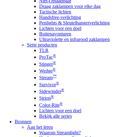
Niet-Oplaadbaar
Draag zaklampen voor elke dag
Tactische lichten
Handsfree-verlichting
Penlights & Sleutelhangerverlichting
Lichten voor een doel
Buitenavonturen
Ultraviolette en infrarood zaklampen
Serie producten
TLR
®
ProTac
®
Stinger
®
Wedge
™
Stream
®
Survivor
®
Sidewinder
®
Strion
®
Color-Rite
Lichten voor een doel
Bekijk alle series
Bronnen
Aan het leren
Waarom Streamlight?