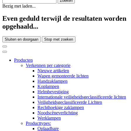
Bezig met laden...
Even geduld terwijl de resultaten worden
opgehaald...
Sluiten en doorgaan
Stop met zoeken
Producten
Verkennen per categorie
Nieuwe artikelen
Wapen gemonteerde lichten
Handzaklampen
Koplampen
Helmbevestiging
Internationale veiligheidsgeclassificeerde lichten
Veiligheidsgeclassificeerde Lichten
Rechthoekige zaklampen
Noodscèneverlichting
Werklampen
Producttypes:
Oplaadbare