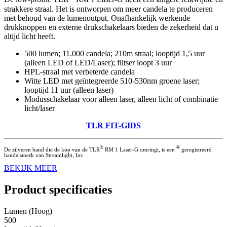
strakkere straal. Het is ontworpen om meer candela te produceren
met behoud van de lumenoutput. Onafhankelijk werkende
drukknoppen en externe drukschakelaars bieden de zekerheid dat u
altijd licht heeft.
500 lumen; 11.000 candela; 210m straal; looptijd 1,5 uur
(alleen LED of LED/Laser); flitser loopt 3 uur
HPL-straal met verbeterde candela
Witte LED met geïntegreerde 510-530nm groene laser;
looptijd 11 uur (alleen laser)
Modusschakelaar voor alleen laser, alleen licht of combinatie
licht/laser
TLR FIT-GIDS
®
®
De zilveren band die de kop van de TLR
RM 1 Laser-G omringt, is een
geregistreerd
handelsmerk van Streamlight, Inc.
BEKIJK MEER
Product specificaties
Lumen (Hoog)
500