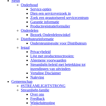
Steun
Onderhoud
Service-opties
Dien een serviceverzoek in
Zoek een geautoriseerd servicecentrum
Garantie informatie
Productregistratieformulier
Onderdelen
Bezoek Onderdelenwinkel
Distributeurinformatie
Ondersteuningssite voor Distributeurs
legaal
Privacybeleid
Lijst met productenoctrooien:
Algemene voorwaarden
Streamlight-beleid met betrekking tot
inzendingen van uitvinders
Vertaling Disclaimer
Naleving
Gemeenschap
#STREAMLIGHTSTRONG
Streamlight-familie
Over ons
Feedback
Winkeluitrusting