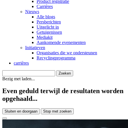
Product registratie
Carrières
Nieuws
Alle blogs
Persberichten
Uitgelicht in
Getuigenissen
Mediakit
Aankomende evenementen
Initiatieven
Organisaties die we ondersteunen
Recyclingprogramma
carrières
Bezig met laden...
Even geduld terwijl de resultaten worden
opgehaald...
Sluiten en doorgaan
Stop met zoeken