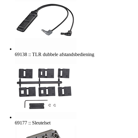
69138 :: TLR dubbele afstandsbediening
69177 :: Sleutelset