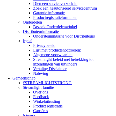
Dien een serviceverzoek in
Zoek een geautoriseerd servicecentrum
Garantie informatie
Productregistratieformulier
Onderdelen
Bezoek Onderdelenwinkel
Distributeurinformatie
Ondersteuningssite voor Distributeurs
legaal
Privacybeleid
Lijst met productenoctrooien:
Algemene voorwaarden
Streamlight-beleid met betrekking tot
inzendingen van uitvinders
Vertaling Disclaimer
Naleving
Gemeenschap
#STREAMLIGHTSTRONG
Streamlight-familie
Over ons
Feedback
Winkeluitrusting
Product registratie
Carrières
Nieuws