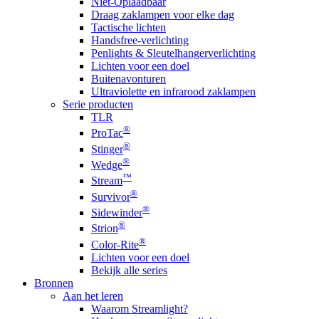
Niet-Oplaadbaar
Draag zaklampen voor elke dag
Tactische lichten
Handsfree-verlichting
Penlights & Sleutelhangerverlichting
Lichten voor een doel
Buitenavonturen
Ultraviolette en infrarood zaklampen
Serie producten
TLR
®
ProTac
®
Stinger
®
Wedge
™
Stream
®
Survivor
®
Sidewinder
®
Strion
®
Color-Rite
Lichten voor een doel
Bekijk alle series
Bronnen
Aan het leren
Waarom Streamlight?