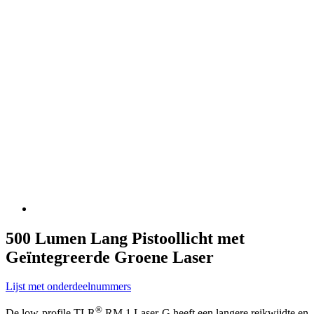
500 Lumen Lang Pistoollicht met
Geïntegreerde Groene Laser
Lijst met onderdeelnummers
®
De low-profile TLR
RM 1 Laser-G heeft een langere reikwijdte en