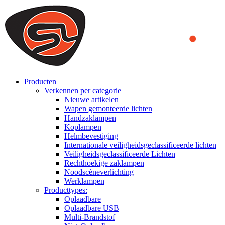
We use cookies to ensure that we provide you the best experience
on our website. By continuing to browse this website, you accept
that cookies are used to help us analyze how the website is used and
to offer you a better experience. To learn more or to find out how
you can disable cookies, you can access our
Privacy Policy
.
ACCEPT AND CLOSE
Producten
Verkennen per categorie
Nieuwe artikelen
Wapen gemonteerde lichten
Handzaklampen
Koplampen
Helmbevestiging
Internationale veiligheidsgeclassificeerde lichten
Veiligheidsgeclassificeerde Lichten
Rechthoekige zaklampen
Noodscèneverlichting
Werklampen
Producttypes:
Oplaadbare
Oplaadbare USB
Multi-Brandstof