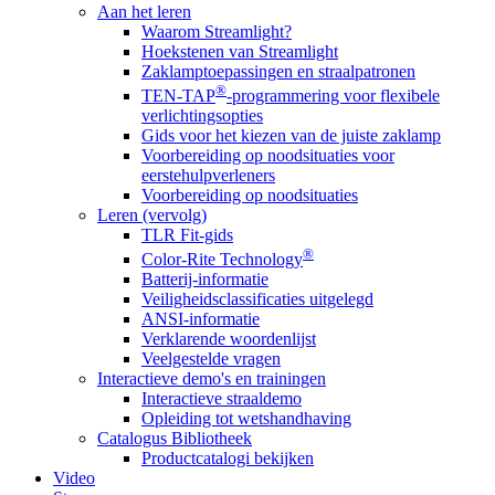
Aan het leren
Waarom Streamlight?
Hoekstenen van Streamlight
Zaklamptoepassingen en straalpatronen
®
TEN-TAP
-programmering voor flexibele
verlichtingsopties
Gids voor het kiezen van de juiste zaklamp
Voorbereiding op noodsituaties voor
eerstehulpverleners
Voorbereiding op noodsituaties
Leren (vervolg)
TLR Fit-gids
®
Color-Rite Technology
Batterij-informatie
Veiligheidsclassificaties uitgelegd
ANSI-informatie
Verklarende woordenlijst
Veelgestelde vragen
Interactieve demo's en trainingen
Interactieve straaldemo
Opleiding tot wetshandhaving
Catalogus Bibliotheek
Productcatalogi bekijken
Video