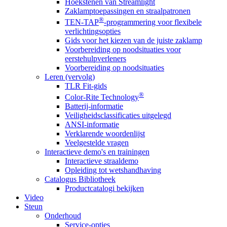
Hoekstenen van Streamlight
Zaklamptoepassingen en straalpatronen
®
TEN-TAP
-programmering voor flexibele
verlichtingsopties
Gids voor het kiezen van de juiste zaklamp
Voorbereiding op noodsituaties voor
eerstehulpverleners
Voorbereiding op noodsituaties
Leren (vervolg)
TLR Fit-gids
®
Color-Rite Technology
Batterij-informatie
Veiligheidsclassificaties uitgelegd
ANSI-informatie
Verklarende woordenlijst
Veelgestelde vragen
Interactieve demo's en trainingen
Interactieve straaldemo
Opleiding tot wetshandhaving
Catalogus Bibliotheek
Productcatalogi bekijken
Video
Steun
Onderhoud
Service-opties