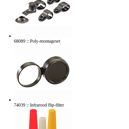
68089 :: Poly-montageset
74039 :: Infrarood flip-filter