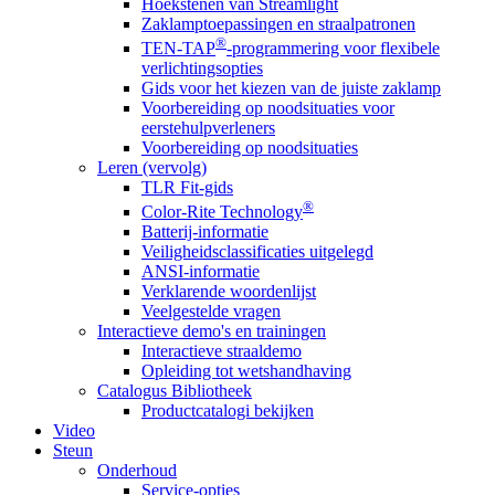
Hoekstenen van Streamlight
Zaklamptoepassingen en straalpatronen
®
TEN-TAP
-programmering voor flexibele
verlichtingsopties
Gids voor het kiezen van de juiste zaklamp
Voorbereiding op noodsituaties voor
eerstehulpverleners
Voorbereiding op noodsituaties
Leren (vervolg)
TLR Fit-gids
®
Color-Rite Technology
Batterij-informatie
Veiligheidsclassificaties uitgelegd
ANSI-informatie
Verklarende woordenlijst
Veelgestelde vragen
Interactieve demo's en trainingen
Interactieve straaldemo
Opleiding tot wetshandhaving
Catalogus Bibliotheek
Productcatalogi bekijken
Video
Steun
Onderhoud
Service-opties