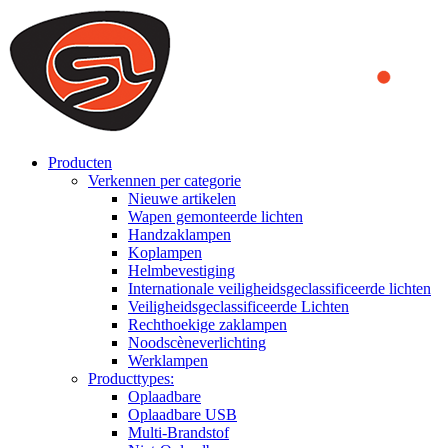
We use cookies to ensure that we provide you the best experience
on our website. By continuing to browse this website, you accept
that cookies are used to help us analyze how the website is used and
to offer you a better experience. To learn more or to find out how
you can disable cookies, you can access our
Privacy Policy
.
ACCEPT AND CLOSE
Producten
Verkennen per categorie
Nieuwe artikelen
Wapen gemonteerde lichten
Handzaklampen
Koplampen
Helmbevestiging
Internationale veiligheidsgeclassificeerde lichten
Veiligheidsgeclassificeerde Lichten
Rechthoekige zaklampen
Noodscèneverlichting
Werklampen
Producttypes:
Oplaadbare
Oplaadbare USB
Multi-Brandstof