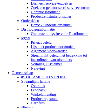
Dien een serviceverzoek in
Zoek een geautoriseerd servicecentrum
Garantie informatie
Productregistratieformulier
Onderdelen
Bezoek Onderdelenwinkel
Distributeurinformatie
Ondersteuningssite voor Distributeurs
legaal
Privacybeleid
Lijst met productenoctrooien:
Algemene voorwaarden
Streamlight-beleid met betrekking tot
inzendingen van uitvinders
Vertaling Disclaimer
Naleving
Gemeenschap
#STREAMLIGHTSTRONG
Streamlight-familie
Over ons
Feedback
Winkeluitrusting
Product registratie
Carrières
Nieuws