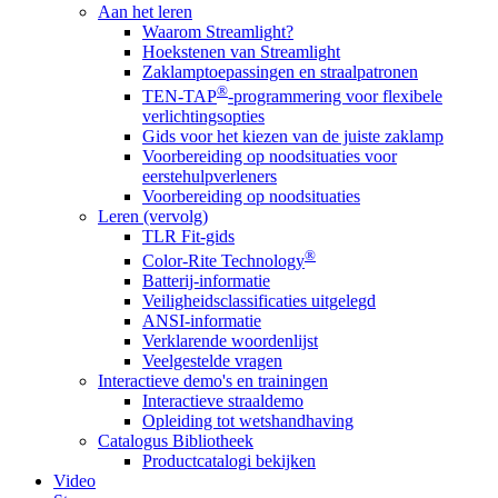
Aan het leren
Waarom Streamlight?
Hoekstenen van Streamlight
Zaklamptoepassingen en straalpatronen
®
TEN-TAP
-programmering voor flexibele
verlichtingsopties
Gids voor het kiezen van de juiste zaklamp
Voorbereiding op noodsituaties voor
eerstehulpverleners
Voorbereiding op noodsituaties
Leren (vervolg)
TLR Fit-gids
®
Color-Rite Technology
Batterij-informatie
Veiligheidsclassificaties uitgelegd
ANSI-informatie
Verklarende woordenlijst
Veelgestelde vragen
Interactieve demo's en trainingen
Interactieve straaldemo
Opleiding tot wetshandhaving
Catalogus Bibliotheek
Productcatalogi bekijken
Video