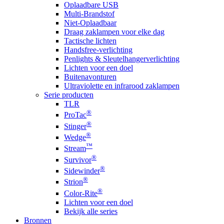
Oplaadbare USB
Multi-Brandstof
Niet-Oplaadbaar
Draag zaklampen voor elke dag
Tactische lichten
Handsfree-verlichting
Penlights & Sleutelhangerverlichting
Lichten voor een doel
Buitenavonturen
Ultraviolette en infrarood zaklampen
Serie producten
TLR
®
ProTac
®
Stinger
®
Wedge
™
Stream
®
Survivor
®
Sidewinder
®
Strion
®
Color-Rite
Lichten voor een doel
Bekijk alle series
Bronnen