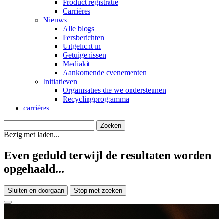
Product registratie
Carrières
Nieuws
Alle blogs
Persberichten
Uitgelicht in
Getuigenissen
Mediakit
Aankomende evenementen
Initiatieven
Organisaties die we ondersteunen
Recyclingprogramma
carrières
Bezig met laden...
Even geduld terwijl de resultaten worden
opgehaald...
Sluiten en doorgaan
Stop met zoeken