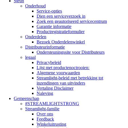
Steun
Onderhoud
Service-opties
Dien een serviceverzoek in
Zoek een geautoriseerd servicecentrum
Garantie informatie
Productregistratieformulier
Onderdelen
Bezoek Onderdelenwinkel
Distributeurinformatie
Ondersteuningssite voor Distributeurs
legaal
Privacybeleid
Lijst met productenoctrooien:
Algemene voorwaarden
Streamlight-beleid met betrekking tot
inzendingen van uitvinders
Vertaling Disclaimer
Naleving
Gemeenschap
#STREAMLIGHTSTRONG
Streamlight-familie
Over ons
Feedback
Winkeluitrusting