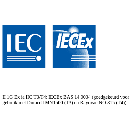
II 1G Ex ia IIC T3/T4; IECEx BAS 14.0034 (goedgekeurd voor
gebruik met Duracell MN1500 (T3) en Rayovac NO.815 (T4))