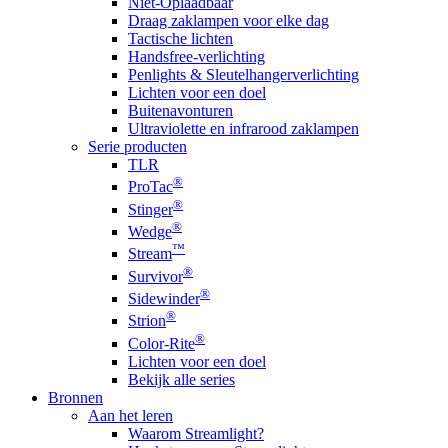
Niet-Oplaadbaar
Draag zaklampen voor elke dag
Tactische lichten
Handsfree-verlichting
Penlights & Sleutelhangerverlichting
Lichten voor een doel
Buitenavonturen
Ultraviolette en infrarood zaklampen
Serie producten
TLR
®
ProTac
®
Stinger
®
Wedge
™
Stream
®
Survivor
®
Sidewinder
®
Strion
®
Color-Rite
Lichten voor een doel
Bekijk alle series
Bronnen
Aan het leren
Waarom Streamlight?