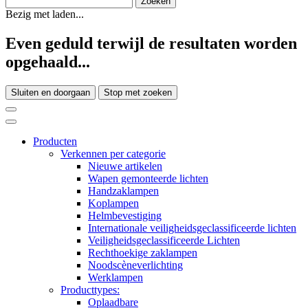
Bezig met laden...
Even geduld terwijl de resultaten worden
opgehaald...
Sluiten en doorgaan
Stop met zoeken
Producten
Verkennen per categorie
Nieuwe artikelen
Wapen gemonteerde lichten
Handzaklampen
Koplampen
Helmbevestiging
Internationale veiligheidsgeclassificeerde lichten
Veiligheidsgeclassificeerde Lichten
Rechthoekige zaklampen
Noodscèneverlichting
Werklampen
Producttypes:
Oplaadbare