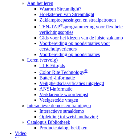
Aan het leren
Waarom Streamlight?
Hoekstenen van Streamlight
Zaklamptoepassingen en straalpatronen
®
TEN-TAP
-programmering voor flexibele
verlichtingsopties
Gids voor het kiezen van de juiste zaklamp
Voorbereiding op noodsituaties voor
eerstehulpverleners
Voorbereiding op noodsituaties
Leren (vervolg)
TLR Fit-gids
®
Color-Rite Technology
Batterij-informatie
Veiligheidsclassificaties uitgelegd
ANSI-informatie
Verklarende woordenlijst
Veelgestelde vragen
Interactieve demo's en trainingen
Interactieve straaldemo
Opleiding tot wetshandhaving
Catalogus Bibliotheek
Productcatalogi bekijken
Video