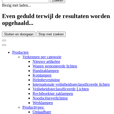
Bezig met laden...
Even geduld terwijl de resultaten worden
opgehaald...
Sluiten en doorgaan
Stop met zoeken
Producten
Verkennen per categorie
Nieuwe artikelen
Wapen gemonteerde lichten
Handzaklampen
Koplampen
Helmbevestiging
Internationale veiligheidsgeclassificeerde lichten
Veiligheidsgeclassificeerde Lichten
Rechthoekige zaklampen
Noodscèneverlichting
Werklampen
Producttypes:
Oplaadbare