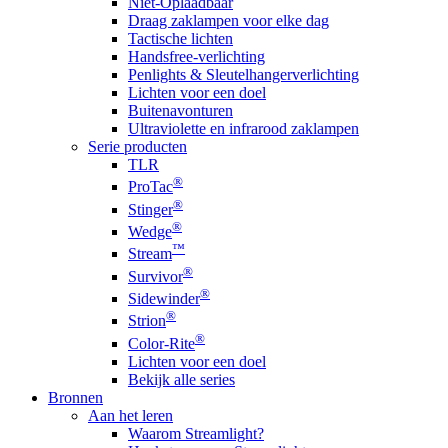
Niet-Oplaadbaar
Draag zaklampen voor elke dag
Tactische lichten
Handsfree-verlichting
Penlights & Sleutelhangerverlichting
Lichten voor een doel
Buitenavonturen
Ultraviolette en infrarood zaklampen
Serie producten
TLR
®
ProTac
®
Stinger
®
Wedge
™
Stream
®
Survivor
®
Sidewinder
®
Strion
®
Color-Rite
Lichten voor een doel
Bekijk alle series
Bronnen
Aan het leren
Waarom Streamlight?