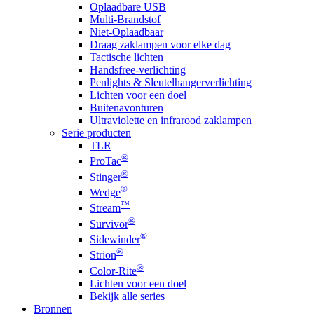
Oplaadbare USB
Multi-Brandstof
Niet-Oplaadbaar
Draag zaklampen voor elke dag
Tactische lichten
Handsfree-verlichting
Penlights & Sleutelhangerverlichting
Lichten voor een doel
Buitenavonturen
Ultraviolette en infrarood zaklampen
Serie producten
TLR
®
ProTac
®
Stinger
®
Wedge
™
Stream
®
Survivor
®
Sidewinder
®
Strion
®
Color-Rite
Lichten voor een doel
Bekijk alle series
Bronnen