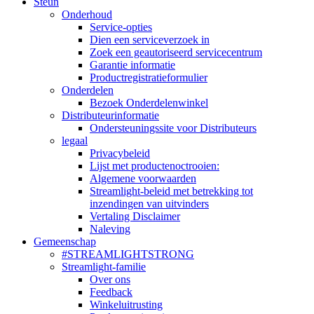
Steun
Onderhoud
Service-opties
Dien een serviceverzoek in
Zoek een geautoriseerd servicecentrum
Garantie informatie
Productregistratieformulier
Onderdelen
Bezoek Onderdelenwinkel
Distributeurinformatie
Ondersteuningssite voor Distributeurs
legaal
Privacybeleid
Lijst met productenoctrooien:
Algemene voorwaarden
Streamlight-beleid met betrekking tot
inzendingen van uitvinders
Vertaling Disclaimer
Naleving
Gemeenschap
#STREAMLIGHTSTRONG
Streamlight-familie
Over ons
Feedback
Winkeluitrusting