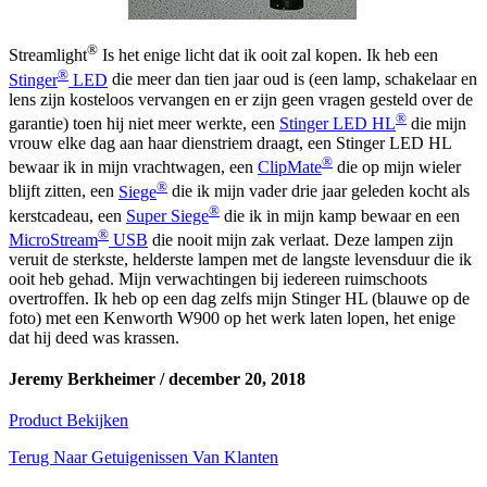
®
Streamlight
Is het enige licht dat ik ooit zal kopen. Ik heb een
®
Stinger
LED
die meer dan tien jaar oud is (een lamp, schakelaar en
lens zijn kosteloos vervangen en er zijn geen vragen gesteld over de
®
garantie) toen hij niet meer werkte, een
Stinger LED HL
die mijn
vrouw elke dag aan haar dienstriem draagt, een Stinger LED HL
®
bewaar ik in mijn vrachtwagen, een
ClipMate
die op mijn wieler
®
blijft zitten, een
Siege
die ik mijn vader drie jaar geleden kocht als
®
kerstcadeau, een
Super Siege
die ik in mijn kamp bewaar en een
®
MicroStream
USB
die nooit mijn zak verlaat. Deze lampen zijn
veruit de sterkste, helderste lampen met de langste levensduur die ik
ooit heb gehad. Mijn verwachtingen bij iedereen ruimschoots
overtroffen. Ik heb op een dag zelfs mijn Stinger HL (blauwe op de
foto) met een Kenworth W900 op het werk laten lopen, het enige
dat hij deed was krassen.
Jeremy Berkheimer‎ /
december 20, 2018
Product Bekijken
Terug Naar Getuigenissen Van Klanten