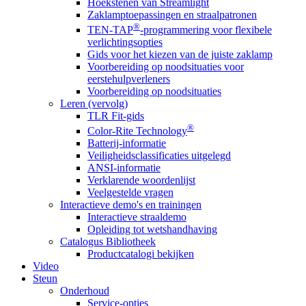
Hoekstenen van Streamlight
Zaklamptoepassingen en straalpatronen
®
TEN-TAP
-programmering voor flexibele
verlichtingsopties
Gids voor het kiezen van de juiste zaklamp
Voorbereiding op noodsituaties voor
eerstehulpverleners
Voorbereiding op noodsituaties
Leren (vervolg)
TLR Fit-gids
®
Color-Rite Technology
Batterij-informatie
Veiligheidsclassificaties uitgelegd
ANSI-informatie
Verklarende woordenlijst
Veelgestelde vragen
Interactieve demo's en trainingen
Interactieve straaldemo
Opleiding tot wetshandhaving
Catalogus Bibliotheek
Productcatalogi bekijken
Video
Steun
Onderhoud
Service-opties