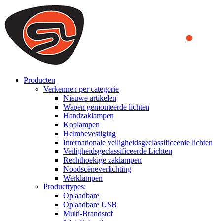
We use cookies to ensure that we provide you the best experience
on our website. By continuing to browse this website, you accept
that cookies are used to help us analyze how the website is used and
to offer you a better experience. To learn more or to find out how
you can disable cookies, you can access our
Privacy Policy
.
ACCEPT AND CLOSE
Producten
Verkennen per categorie
Nieuwe artikelen
Wapen gemonteerde lichten
Handzaklampen
Koplampen
Helmbevestiging
Internationale veiligheidsgeclassificeerde lichten
Veiligheidsgeclassificeerde Lichten
Rechthoekige zaklampen
Noodscèneverlichting
Werklampen
Producttypes:
Oplaadbare
Oplaadbare USB
Multi-Brandstof