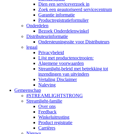
Dien een serviceverzoek in
Zoek een geautoriseerd servicecentrum
Garantie informatie
Productregistratieformulier
Onderdelen
Bezoek Onderdelenwinkel
Distributeurinformatie
Ondersteuningssite voor Distributeurs
legaal
Privacybeleid
Lijst met productenoctrooien:
Algemene voorwaarden
Streamlight-beleid met betrekking tot
inzendingen van uitvinders
Vertaling Disclaimer
Naleving
Gemeenschap
#STREAMLIGHTSTRONG
Streamlight-familie
Over ons
Feedback
Winkeluitrusting
Product registratie
Carrières
Nieuws