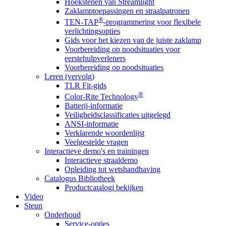
Hoekstenen van Streamlight
Zaklamptoepassingen en straalpatronen
®
TEN-TAP
-programmering voor flexibele
verlichtingsopties
Gids voor het kiezen van de juiste zaklamp
Voorbereiding op noodsituaties voor
eerstehulpverleners
Voorbereiding op noodsituaties
Leren (vervolg)
TLR Fit-gids
®
Color-Rite Technology
Batterij-informatie
Veiligheidsclassificaties uitgelegd
ANSI-informatie
Verklarende woordenlijst
Veelgestelde vragen
Interactieve demo's en trainingen
Interactieve straaldemo
Opleiding tot wetshandhaving
Catalogus Bibliotheek
Productcatalogi bekijken
Video
Steun
Onderhoud
Service-opties