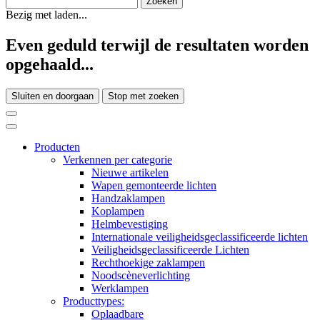
Bezig met laden...
Even geduld terwijl de resultaten worden
opgehaald...
Sluiten en doorgaan
Stop met zoeken
Producten
Verkennen per categorie
Nieuwe artikelen
Wapen gemonteerde lichten
Handzaklampen
Koplampen
Helmbevestiging
Internationale veiligheidsgeclassificeerde lichten
Veiligheidsgeclassificeerde Lichten
Rechthoekige zaklampen
Noodscèneverlichting
Werklampen
Producttypes:
Oplaadbare