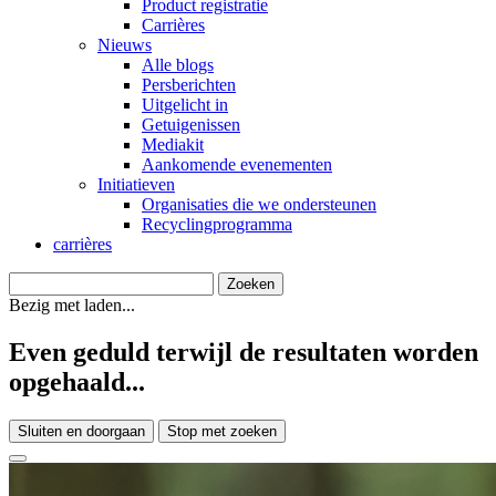
Product registratie
Carrières
Nieuws
Alle blogs
Persberichten
Uitgelicht in
Getuigenissen
Mediakit
Aankomende evenementen
Initiatieven
Organisaties die we ondersteunen
Recyclingprogramma
carrières
Bezig met laden...
Even geduld terwijl de resultaten worden
opgehaald...
Sluiten en doorgaan
Stop met zoeken