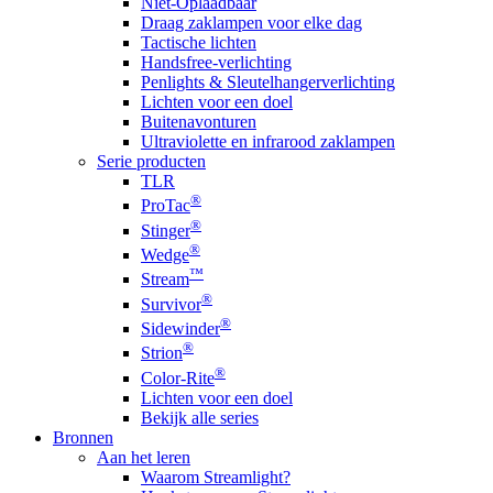
Niet-Oplaadbaar
Draag zaklampen voor elke dag
Tactische lichten
Handsfree-verlichting
Penlights & Sleutelhangerverlichting
Lichten voor een doel
Buitenavonturen
Ultraviolette en infrarood zaklampen
Serie producten
TLR
®
ProTac
®
Stinger
®
Wedge
™
Stream
®
Survivor
®
Sidewinder
®
Strion
®
Color-Rite
Lichten voor een doel
Bekijk alle series
Bronnen
Aan het leren
Waarom Streamlight?