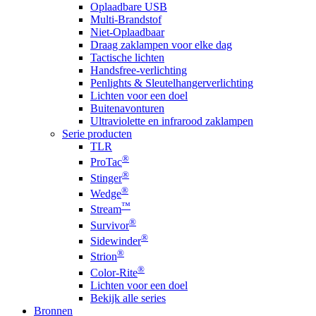
Oplaadbare USB
Multi-Brandstof
Niet-Oplaadbaar
Draag zaklampen voor elke dag
Tactische lichten
Handsfree-verlichting
Penlights & Sleutelhangerverlichting
Lichten voor een doel
Buitenavonturen
Ultraviolette en infrarood zaklampen
Serie producten
TLR
®
ProTac
®
Stinger
®
Wedge
™
Stream
®
Survivor
®
Sidewinder
®
Strion
®
Color-Rite
Lichten voor een doel
Bekijk alle series
Bronnen