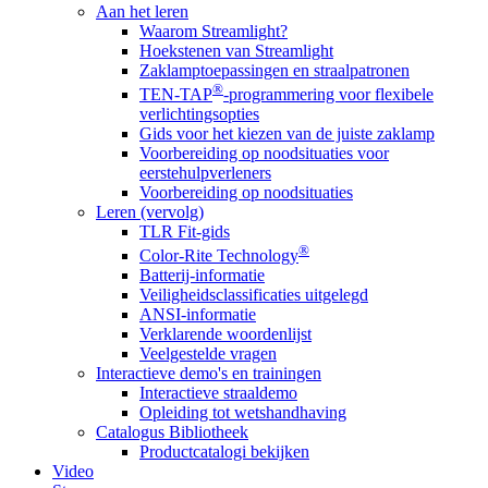
Aan het leren
Waarom Streamlight?
Hoekstenen van Streamlight
Zaklamptoepassingen en straalpatronen
®
TEN-TAP
-programmering voor flexibele
verlichtingsopties
Gids voor het kiezen van de juiste zaklamp
Voorbereiding op noodsituaties voor
eerstehulpverleners
Voorbereiding op noodsituaties
Leren (vervolg)
TLR Fit-gids
®
Color-Rite Technology
Batterij-informatie
Veiligheidsclassificaties uitgelegd
ANSI-informatie
Verklarende woordenlijst
Veelgestelde vragen
Interactieve demo's en trainingen
Interactieve straaldemo
Opleiding tot wetshandhaving
Catalogus Bibliotheek
Productcatalogi bekijken
Video