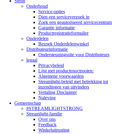
Steun
Onderhoud
Service-opties
Dien een serviceverzoek in
Zoek een geautoriseerd servicecentrum
Garantie informatie
Productregistratieformulier
Onderdelen
Bezoek Onderdelenwinkel
Distributeurinformatie
Ondersteuningssite voor Distributeurs
legaal
Privacybeleid
Lijst met productenoctrooien:
Algemene voorwaarden
Streamlight-beleid met betrekking tot
inzendingen van uitvinders
Vertaling Disclaimer
Naleving
Gemeenschap
#STREAMLIGHTSTRONG
Streamlight-familie
Over ons
Feedback
Winkeluitrusting