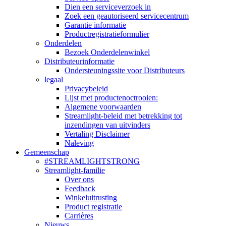
Dien een serviceverzoek in
Zoek een geautoriseerd servicecentrum
Garantie informatie
Productregistratieformulier
Onderdelen
Bezoek Onderdelenwinkel
Distributeurinformatie
Ondersteuningssite voor Distributeurs
legaal
Privacybeleid
Lijst met productenoctrooien:
Algemene voorwaarden
Streamlight-beleid met betrekking tot
inzendingen van uitvinders
Vertaling Disclaimer
Naleving
Gemeenschap
#STREAMLIGHTSTRONG
Streamlight-familie
Over ons
Feedback
Winkeluitrusting
Product registratie
Carrières
Nieuws