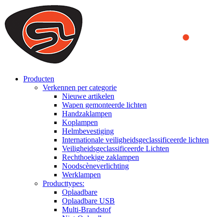
We use cookies to ensure that we provide you the best experience
on our website. By continuing to browse this website, you accept
that cookies are used to help us analyze how the website is used and
to offer you a better experience. To learn more or to find out how
you can disable cookies, you can access our
Privacy Policy
.
ACCEPT AND CLOSE
Producten
Verkennen per categorie
Nieuwe artikelen
Wapen gemonteerde lichten
Handzaklampen
Koplampen
Helmbevestiging
Internationale veiligheidsgeclassificeerde lichten
Veiligheidsgeclassificeerde Lichten
Rechthoekige zaklampen
Noodscèneverlichting
Werklampen
Producttypes:
Oplaadbare
Oplaadbare USB
Multi-Brandstof