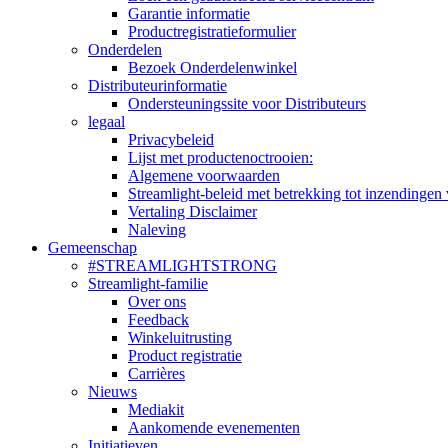
Garantie informatie
Productregistratieformulier
Onderdelen
Bezoek Onderdelenwinkel
Distributeurinformatie
Ondersteuningssite voor Distributeurs
legaal
Privacybeleid
Lijst met productenoctrooien:
Algemene voorwaarden
Streamlight-beleid met betrekking tot inzendingen 
Vertaling Disclaimer
Naleving
Gemeenschap
#STREAMLIGHTSTRONG
Streamlight-familie
Over ons
Feedback
Winkeluitrusting
Product registratie
Carrières
Nieuws
Mediakit
Aankomende evenementen
Initiatieven