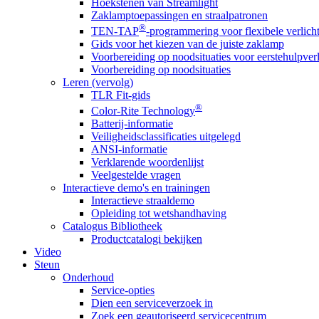
Hoekstenen van Streamlight
Zaklamptoepassingen en straalpatronen
®
TEN-TAP
-programmering voor flexibele verlich
Gids voor het kiezen van de juiste zaklamp
Voorbereiding op noodsituaties voor eerstehulpver
Voorbereiding op noodsituaties
Leren (vervolg)
TLR Fit-gids
®
Color-Rite Technology
Batterij-informatie
Veiligheidsclassificaties uitgelegd
ANSI-informatie
Verklarende woordenlijst
Veelgestelde vragen
Interactieve demo's en trainingen
Interactieve straaldemo
Opleiding tot wetshandhaving
Catalogus Bibliotheek
Productcatalogi bekijken
Video
Steun
Onderhoud
Service-opties
Dien een serviceverzoek in
Zoek een geautoriseerd servicecentrum