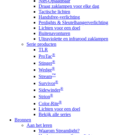
Niet-Oplaadbaar
Draag zaklampen voor elke dag
Tactische lichten
Handsfree-verlichting
Penlights & Sleutelhangerverlichting
Lichten voor een doel
Buitenavonturen
Ultraviolette en infrarood zaklampen
Serie producten
TLR
®
ProTac
®
Stinger
®
Wedge
™
Stream
®
Survivor
®
Sidewinder
®
Strion
®
Color-Rite
Lichten voor een doel
Bekijk alle series
Bronnen
Aan het leren
Waarom Streamlight?