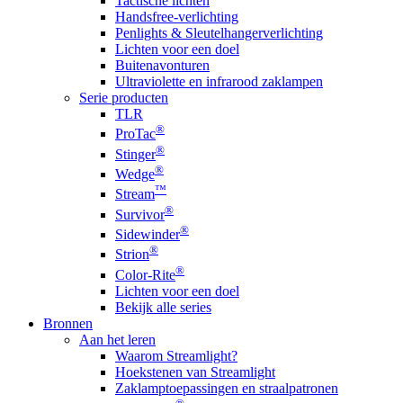
Tactische lichten
Handsfree-verlichting
Penlights & Sleutelhangerverlichting
Lichten voor een doel
Buitenavonturen
Ultraviolette en infrarood zaklampen
Serie producten
TLR
®
ProTac
®
Stinger
®
Wedge
™
Stream
®
Survivor
®
Sidewinder
®
Strion
®
Color-Rite
Lichten voor een doel
Bekijk alle series
Bronnen
Aan het leren
Waarom Streamlight?
Hoekstenen van Streamlight
Zaklamptoepassingen en straalpatronen