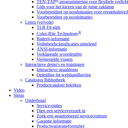
®
TEN-TAP
-programmering voor flexibele verlich
Gids voor het kiezen van de juiste zaklamp
Voorbereiding op noodsituaties voor eerstehulpver
Voorbereiding op noodsituaties
Leren (vervolg)
TLR Fit-gids
®
Color-Rite Technology
Batterij-informatie
Veiligheidsclassificaties uitgelegd
ANSI-informatie
Verklarende woordenlijst
Veelgestelde vragen
Interactieve demo's en trainingen
Interactieve straaldemo
Opleiding tot wetshandhaving
Catalogus Bibliotheek
Productcatalogi bekijken
Video
Steun
Onderhoud
Service-opties
Dien een serviceverzoek in
Zoek een geautoriseerd servicecentrum
Garantie informatie
Productregistratieformulier