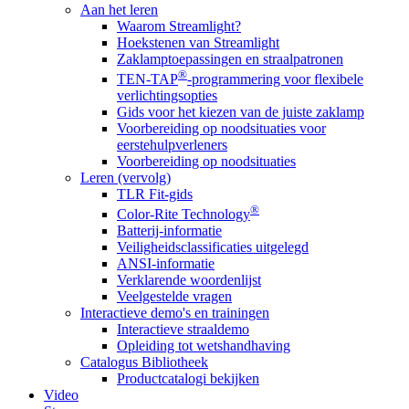
Aan het leren
Waarom Streamlight?
Hoekstenen van Streamlight
Zaklamptoepassingen en straalpatronen
®
TEN-TAP
-programmering voor flexibele
verlichtingsopties
Gids voor het kiezen van de juiste zaklamp
Voorbereiding op noodsituaties voor
eerstehulpverleners
Voorbereiding op noodsituaties
Leren (vervolg)
TLR Fit-gids
®
Color-Rite Technology
Batterij-informatie
Veiligheidsclassificaties uitgelegd
ANSI-informatie
Verklarende woordenlijst
Veelgestelde vragen
Interactieve demo's en trainingen
Interactieve straaldemo
Opleiding tot wetshandhaving
Catalogus Bibliotheek
Productcatalogi bekijken
Video