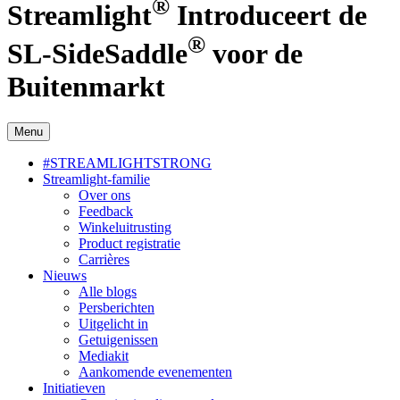
®
Streamlight
Introduceert de
®
SL-SideSaddle
voor de
Buitenmarkt
Menu
#STREAMLIGHTSTRONG
Streamlight-familie
Over ons
Feedback
Winkeluitrusting
Product registratie
Carrières
Nieuws
Alle blogs
Persberichten
Uitgelicht in
Getuigenissen
Mediakit
Aankomende evenementen
Initiatieven