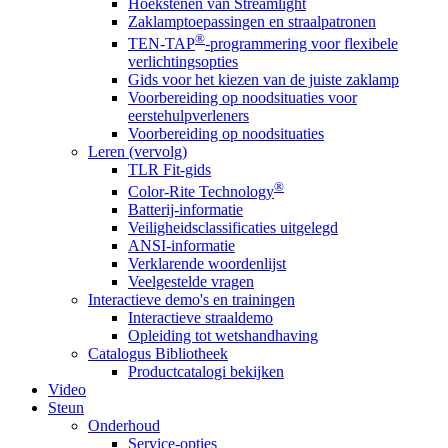
Hoekstenen van Streamlight
Zaklamptoepassingen en straalpatronen
®
TEN-TAP
-programmering voor flexibele
verlichtingsopties
Gids voor het kiezen van de juiste zaklamp
Voorbereiding op noodsituaties voor
eerstehulpverleners
Voorbereiding op noodsituaties
Leren (vervolg)
TLR Fit-gids
®
Color-Rite Technology
Batterij-informatie
Veiligheidsclassificaties uitgelegd
ANSI-informatie
Verklarende woordenlijst
Veelgestelde vragen
Interactieve demo's en trainingen
Interactieve straaldemo
Opleiding tot wetshandhaving
Catalogus Bibliotheek
Productcatalogi bekijken
Video
Steun
Onderhoud
Service-opties