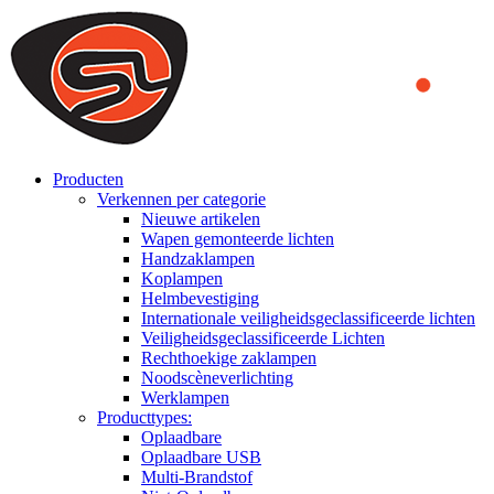
We use cookies to ensure that we provide you the best experience
on our website. By continuing to browse this website, you accept
that cookies are used to help us analyze how the website is used and
to offer you a better experience. To learn more or to find out how
you can disable cookies, you can access our
Privacy Policy
.
ACCEPT AND CLOSE
Producten
Verkennen per categorie
Nieuwe artikelen
Wapen gemonteerde lichten
Handzaklampen
Koplampen
Helmbevestiging
Internationale veiligheidsgeclassificeerde lichten
Veiligheidsgeclassificeerde Lichten
Rechthoekige zaklampen
Noodscèneverlichting
Werklampen
Producttypes:
Oplaadbare
Oplaadbare USB
Multi-Brandstof