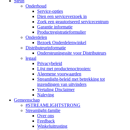
Steun
Onderhoud
Service-opties
Dien een serviceverzoek in
Zoek een geautoriseerd servicecentrum
Garantie informatie
Productregistratieformulier
Onderdelen
Bezoek Onderdelenwinkel
Distributeurinformatie
Ondersteuningssite voor Distributeurs
legaal
Privacybeleid
Lijst met productenoctrooien:
Algemene voorwaarden
Streamlight-beleid met betrekking tot
inzendingen van uitvinders
Vertaling Disclaimer
Naleving
Gemeenschap
#STREAMLIGHTSTRONG
Streamlight-familie
Over ons
Feedback
Winkeluitrusting