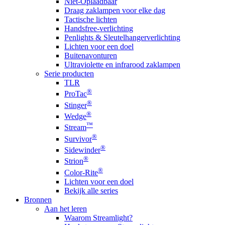
Niet-Oplaadbaar
Draag zaklampen voor elke dag
Tactische lichten
Handsfree-verlichting
Penlights & Sleutelhangerverlichting
Lichten voor een doel
Buitenavonturen
Ultraviolette en infrarood zaklampen
Serie producten
TLR
®
ProTac
®
Stinger
®
Wedge
™
Stream
®
Survivor
®
Sidewinder
®
Strion
®
Color-Rite
Lichten voor een doel
Bekijk alle series
Bronnen
Aan het leren
Waarom Streamlight?