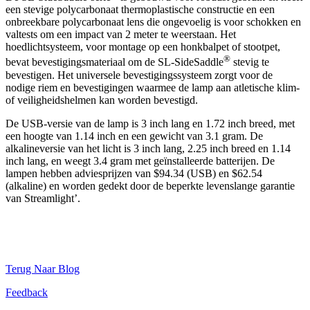
een stevige polycarbonaat thermoplastische constructie en een
onbreekbare polycarbonaat lens die ongevoelig is voor schokken en
valtests om een impact van 2 meter te weerstaan. Het
hoedlichtsysteem, voor montage op een honkbalpet of stootpet,
®
bevat bevestigingsmateriaal om de SL-SideSaddle
stevig te
bevestigen. Het universele bevestigingssysteem zorgt voor de
nodige riem en bevestigingen waarmee de lamp aan atletische klim-
of veiligheidshelmen kan worden bevestigd.
De USB-versie van de lamp is 3 inch lang en 1.72 inch breed, met
een hoogte van 1.14 inch en een gewicht van 3.1 gram. De
alkalineversie van het licht is 3 inch lang, 2.25 inch breed en 1.14
inch lang, en weegt 3.4 gram met geïnstalleerde batterijen. De
lampen hebben adviesprijzen van $94.34 (USB) en $62.54
(alkaline) en worden gedekt door de beperkte levenslange garantie
van Streamlight’.
Terug Naar Blog
Feedback