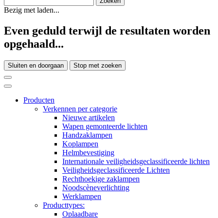
Bezig met laden...
Even geduld terwijl de resultaten worden
opgehaald...
Sluiten en doorgaan
Stop met zoeken
Producten
Verkennen per categorie
Nieuwe artikelen
Wapen gemonteerde lichten
Handzaklampen
Koplampen
Helmbevestiging
Internationale veiligheidsgeclassificeerde lichten
Veiligheidsgeclassificeerde Lichten
Rechthoekige zaklampen
Noodscèneverlichting
Werklampen
Producttypes:
Oplaadbare