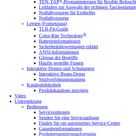
®
TEN-TAP
-Programmierung für flexible Beleuch
Leitfaden zur Auswahl der richtigen Taschenlamp
Notfallvorsorge für Ersthelfer
Notfallvorsorge
Lernen (Fortsetzung)
TLR-Fit-Guide
®
Color-Rite Technology
Batterieinformationen
Sicherheitsbewertungen erklärt
ANSI-Informationen
Glossar der Begriffe
Häufig gestellte Fragen
Interaktive Demos und Schulungen
Interaktive Beam-Demo
Strafverfolgungstraining
Katalogbibliothek
Produktkataloge anzeigen
Video
Unterstützung
Bedienung
Serviceoptionen
Senden Sie eine Serviceanfrage
Finden Sie ein autorisiertes Service-Center
Garantieinformationen
Produktregistrierungsformular