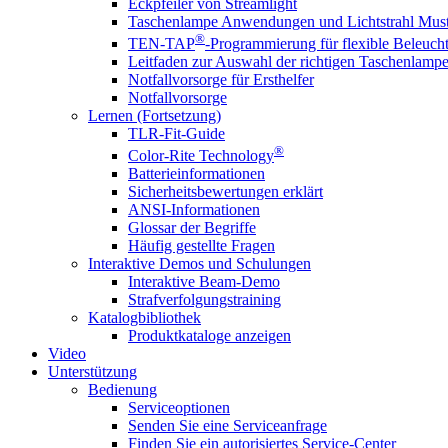
Eckpfeiler von Streamlight
Taschenlampe Anwendungen und Lichtstrahl Must
®
TEN-TAP
-Programmierung für flexible Beleuch
Leitfaden zur Auswahl der richtigen Taschenlamp
Notfallvorsorge für Ersthelfer
Notfallvorsorge
Lernen (Fortsetzung)
TLR-Fit-Guide
®
Color-Rite Technology
Batterieinformationen
Sicherheitsbewertungen erklärt
ANSI-Informationen
Glossar der Begriffe
Häufig gestellte Fragen
Interaktive Demos und Schulungen
Interaktive Beam-Demo
Strafverfolgungstraining
Katalogbibliothek
Produktkataloge anzeigen
Video
Unterstützung
Bedienung
Serviceoptionen
Senden Sie eine Serviceanfrage
Finden Sie ein autorisiertes Service-Center