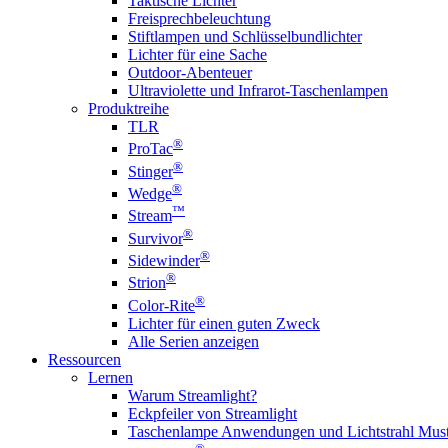
Taktische Lichter
Freisprechbeleuchtung
Stiftlampen und Schlüsselbundlichter
Lichter für eine Sache
Outdoor-Abenteuer
Ultraviolette und Infrarot-Taschenlampen
Produktreihe
TLR
®
ProTac
®
Stinger
®
Wedge
™
Stream
®
Survivor
®
Sidewinder
®
Strion
®
Color-Rite
Lichter für einen guten Zweck
Alle Serien anzeigen
Ressourcen
Lernen
Warum Streamlight?
Eckpfeiler von Streamlight
Taschenlampe Anwendungen und Lichtstrahl Must