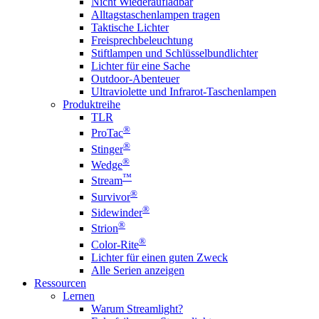
Nicht Wiederaufladbar
Alltagstaschenlampen tragen
Taktische Lichter
Freisprechbeleuchtung
Stiftlampen und Schlüsselbundlichter
Lichter für eine Sache
Outdoor-Abenteuer
Ultraviolette und Infrarot-Taschenlampen
Produktreihe
TLR
®
ProTac
®
Stinger
®
Wedge
™
Stream
®
Survivor
®
Sidewinder
®
Strion
®
Color-Rite
Lichter für einen guten Zweck
Alle Serien anzeigen
Ressourcen
Lernen
Warum Streamlight?