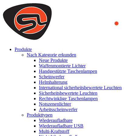
We use cookies to ensure that we provide you the best experience on o
you a better experience. To learn more or to find out how you can di
ACCEPT AND CLOSE
Produkte
Nach Kategorie erkunden
Neue Produkte
Waffenmontierte Lichter
Handgestützte Taschenlampen
Scheinwerfer
Helmhalterung
International sicherheitsbewertete Leuchten
Sicherheitsbewertete Leuchten
Rechtwinklige Taschenlampen
Notszenenlichter
Arbeitsscheinwerfer
Produkttypen
Wiederaufladbare
Wiederaufladbare USB
Multi-Kraftstoff