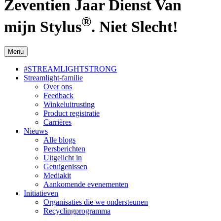
Zeventien Jaar Dienst Van
®
mijn Stylus
. Niet Slecht!
Menu
#STREAMLIGHTSTRONG
Streamlight-familie
Over ons
Feedback
Winkeluitrusting
Product registratie
Carrières
Nieuws
Alle blogs
Persberichten
Uitgelicht in
Getuigenissen
Mediakit
Aankomende evenementen
Initiatieven
Organisaties die we ondersteunen
Recyclingprogramma