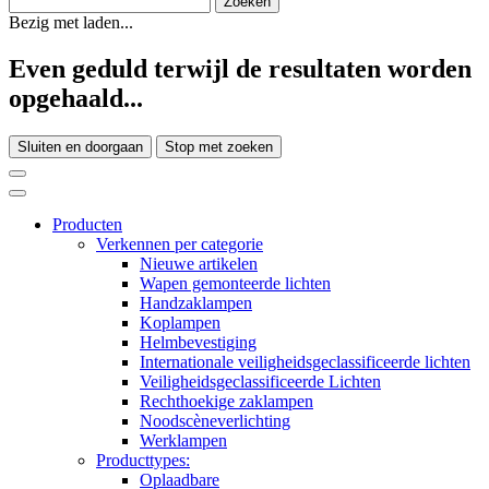
Bezig met laden...
Even geduld terwijl de resultaten worden
opgehaald...
Sluiten en doorgaan
Stop met zoeken
Producten
Verkennen per categorie
Nieuwe artikelen
Wapen gemonteerde lichten
Handzaklampen
Koplampen
Helmbevestiging
Internationale veiligheidsgeclassificeerde lichten
Veiligheidsgeclassificeerde Lichten
Rechthoekige zaklampen
Noodscèneverlichting
Werklampen
Producttypes:
Oplaadbare