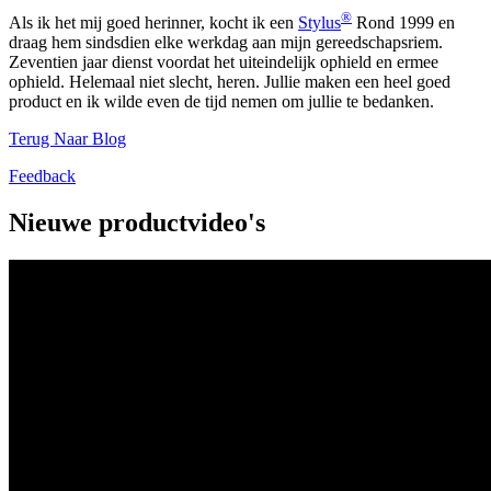
®
Als ik het mij goed herinner, kocht ik een
Stylus
Rond 1999 en
draag hem sindsdien elke werkdag aan mijn gereedschapsriem.
Zeventien jaar dienst voordat het uiteindelijk ophield en ermee
ophield. Helemaal niet slecht, heren. Jullie maken een heel goed
product en ik wilde even de tijd nemen om jullie te bedanken.
Terug Naar Blog
Feedback
Nieuwe productvideo's