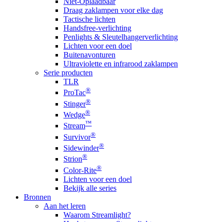
Niet-Oplaadbaar
Draag zaklampen voor elke dag
Tactische lichten
Handsfree-verlichting
Penlights & Sleutelhangerverlichting
Lichten voor een doel
Buitenavonturen
Ultraviolette en infrarood zaklampen
Serie producten
TLR
®
ProTac
®
Stinger
®
Wedge
™
Stream
®
Survivor
®
Sidewinder
®
Strion
®
Color-Rite
Lichten voor een doel
Bekijk alle series
Bronnen
Aan het leren
Waarom Streamlight?