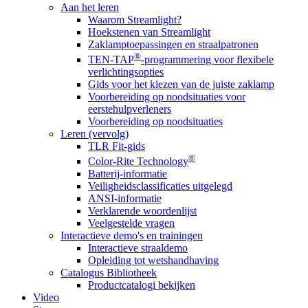
Aan het leren
Waarom Streamlight?
Hoekstenen van Streamlight
Zaklamptoepassingen en straalpatronen
®
TEN-TAP
-programmering voor flexibele
verlichtingsopties
Gids voor het kiezen van de juiste zaklamp
Voorbereiding op noodsituaties voor
eerstehulpverleners
Voorbereiding op noodsituaties
Leren (vervolg)
TLR Fit-gids
®
Color-Rite Technology
Batterij-informatie
Veiligheidsclassificaties uitgelegd
ANSI-informatie
Verklarende woordenlijst
Veelgestelde vragen
Interactieve demo's en trainingen
Interactieve straaldemo
Opleiding tot wetshandhaving
Catalogus Bibliotheek
Productcatalogi bekijken
Video