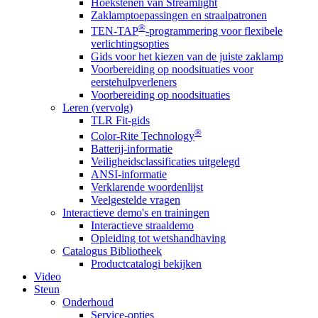
Hoekstenen van Streamlight
Zaklamptoepassingen en straalpatronen
®
TEN-TAP
-programmering voor flexibele
verlichtingsopties
Gids voor het kiezen van de juiste zaklamp
Voorbereiding op noodsituaties voor
eerstehulpverleners
Voorbereiding op noodsituaties
Leren (vervolg)
TLR Fit-gids
®
Color-Rite Technology
Batterij-informatie
Veiligheidsclassificaties uitgelegd
ANSI-informatie
Verklarende woordenlijst
Veelgestelde vragen
Interactieve demo's en trainingen
Interactieve straaldemo
Opleiding tot wetshandhaving
Catalogus Bibliotheek
Productcatalogi bekijken
Video
Steun
Onderhoud
Service-opties