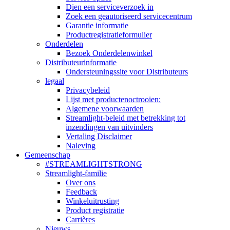
Dien een serviceverzoek in
Zoek een geautoriseerd servicecentrum
Garantie informatie
Productregistratieformulier
Onderdelen
Bezoek Onderdelenwinkel
Distributeurinformatie
Ondersteuningssite voor Distributeurs
legaal
Privacybeleid
Lijst met productenoctrooien:
Algemene voorwaarden
Streamlight-beleid met betrekking tot
inzendingen van uitvinders
Vertaling Disclaimer
Naleving
Gemeenschap
#STREAMLIGHTSTRONG
Streamlight-familie
Over ons
Feedback
Winkeluitrusting
Product registratie
Carrières
Nieuws