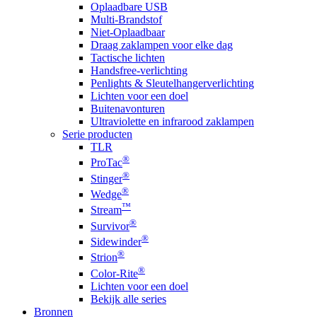
Oplaadbare USB
Multi-Brandstof
Niet-Oplaadbaar
Draag zaklampen voor elke dag
Tactische lichten
Handsfree-verlichting
Penlights & Sleutelhangerverlichting
Lichten voor een doel
Buitenavonturen
Ultraviolette en infrarood zaklampen
Serie producten
TLR
®
ProTac
®
Stinger
®
Wedge
™
Stream
®
Survivor
®
Sidewinder
®
Strion
®
Color-Rite
Lichten voor een doel
Bekijk alle series
Bronnen