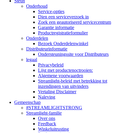
Steun
Onderhoud
Service-opties
Dien een serviceverzoek in
Zoek een geautoriseerd servicecentrum
Garantie informatie
Productregistratieformulier
Onderdelen
Bezoek Onderdelenwinkel
Distributeurinformatie
Ondersteuningssite voor Distributeurs
legaal
Privacybeleid
Lijst met productenoctrooien:
Algemene voorwaarden
Streamlight-beleid met betrekking tot
inzendingen van uitvinders
Vertaling Disclaimer
Naleving
Gemeenschap
#STREAMLIGHTSTRONG
Streamlight-familie
Over ons
Feedback
Winkeluitrusting