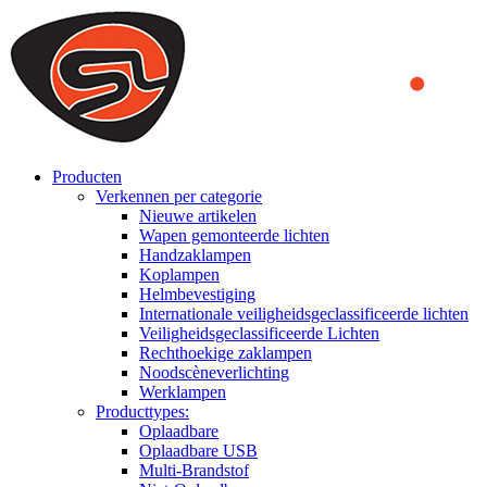
We use cookies to ensure that we provide you the best experience
on our website. By continuing to browse this website, you accept
that cookies are used to help us analyze how the website is used and
to offer you a better experience. To learn more or to find out how
you can disable cookies, you can access our
Privacy Policy
.
ACCEPT AND CLOSE
Producten
Verkennen per categorie
Nieuwe artikelen
Wapen gemonteerde lichten
Handzaklampen
Koplampen
Helmbevestiging
Internationale veiligheidsgeclassificeerde lichten
Veiligheidsgeclassificeerde Lichten
Rechthoekige zaklampen
Noodscèneverlichting
Werklampen
Producttypes:
Oplaadbare
Oplaadbare USB
Multi-Brandstof