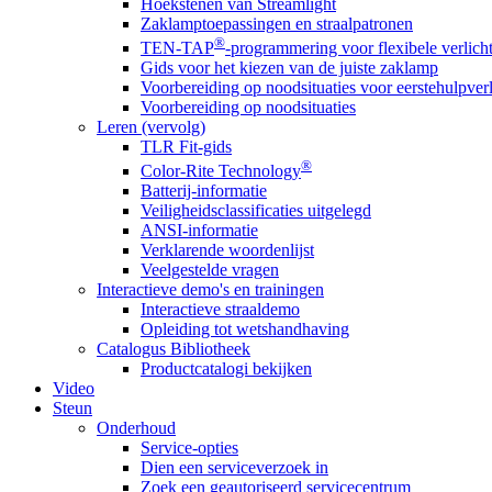
Hoekstenen van Streamlight
Zaklamptoepassingen en straalpatronen
®
TEN-TAP
-programmering voor flexibele verlich
Gids voor het kiezen van de juiste zaklamp
Voorbereiding op noodsituaties voor eerstehulpver
Voorbereiding op noodsituaties
Leren (vervolg)
TLR Fit-gids
®
Color-Rite Technology
Batterij-informatie
Veiligheidsclassificaties uitgelegd
ANSI-informatie
Verklarende woordenlijst
Veelgestelde vragen
Interactieve demo's en trainingen
Interactieve straaldemo
Opleiding tot wetshandhaving
Catalogus Bibliotheek
Productcatalogi bekijken
Video
Steun
Onderhoud
Service-opties
Dien een serviceverzoek in
Zoek een geautoriseerd servicecentrum