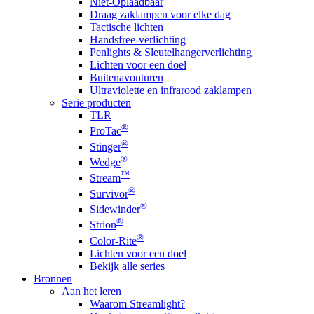
Niet-Oplaadbaar
Draag zaklampen voor elke dag
Tactische lichten
Handsfree-verlichting
Penlights & Sleutelhangerverlichting
Lichten voor een doel
Buitenavonturen
Ultraviolette en infrarood zaklampen
Serie producten
TLR
®
ProTac
®
Stinger
®
Wedge
™
Stream
®
Survivor
®
Sidewinder
®
Strion
®
Color-Rite
Lichten voor een doel
Bekijk alle series
Bronnen
Aan het leren
Waarom Streamlight?