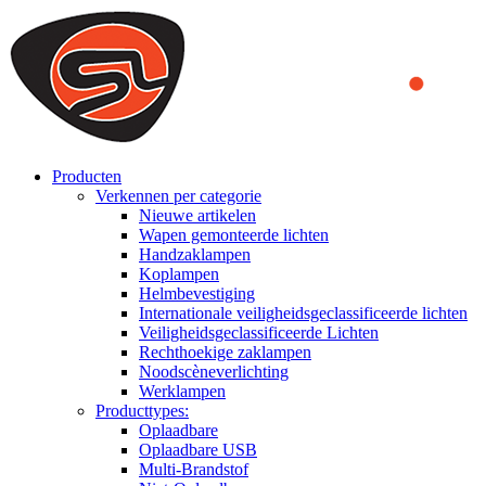
We use cookies to ensure that we provide you the best experience on o
you a better experience. To learn more or to find out how you can di
ACCEPT AND CLOSE
Producten
Verkennen per categorie
Nieuwe artikelen
Wapen gemonteerde lichten
Handzaklampen
Koplampen
Helmbevestiging
Internationale veiligheidsgeclassificeerde lichten
Veiligheidsgeclassificeerde Lichten
Rechthoekige zaklampen
Noodscèneverlichting
Werklampen
Producttypes:
Oplaadbare
Oplaadbare USB
Multi-Brandstof