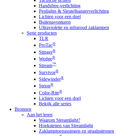
Tactische lichten
Handsfree-verlichting
Penlights & Sleutelhangerverlichting
Lichten voor een doel
Buitenavonturen
Ultraviolette en infrarood zaklampen
Serie producten
TLR
®
ProTac
®
Stinger
®
Wedge
™
Stream
®
Survivor
®
Sidewinder
®
Strion
®
Color-Rite
Lichten voor een doel
Bekijk alle series
Bronnen
Aan het leren
Waarom Streamlight?
Hoekstenen van Streamlight
Zaklamptoepassingen en straalpatronen