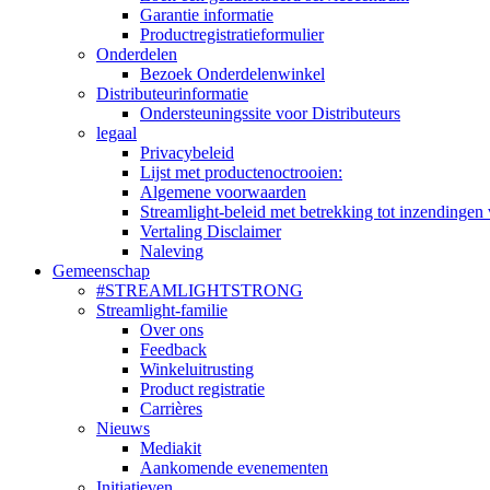
Garantie informatie
Productregistratieformulier
Onderdelen
Bezoek Onderdelenwinkel
Distributeurinformatie
Ondersteuningssite voor Distributeurs
legaal
Privacybeleid
Lijst met productenoctrooien:
Algemene voorwaarden
Streamlight-beleid met betrekking tot inzendingen 
Vertaling Disclaimer
Naleving
Gemeenschap
#STREAMLIGHTSTRONG
Streamlight-familie
Over ons
Feedback
Winkeluitrusting
Product registratie
Carrières
Nieuws
Mediakit
Aankomende evenementen
Initiatieven