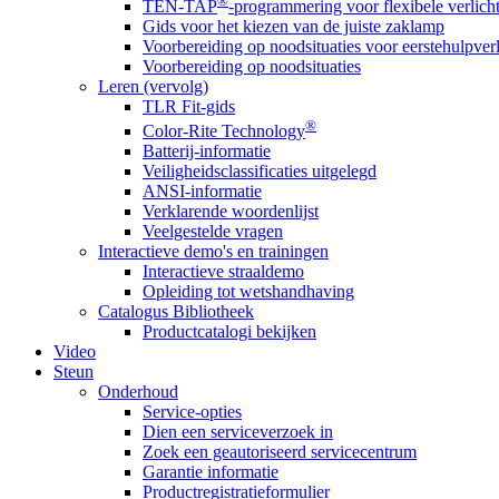
®
TEN-TAP
-programmering voor flexibele verlich
Gids voor het kiezen van de juiste zaklamp
Voorbereiding op noodsituaties voor eerstehulpver
Voorbereiding op noodsituaties
Leren (vervolg)
TLR Fit-gids
®
Color-Rite Technology
Batterij-informatie
Veiligheidsclassificaties uitgelegd
ANSI-informatie
Verklarende woordenlijst
Veelgestelde vragen
Interactieve demo's en trainingen
Interactieve straaldemo
Opleiding tot wetshandhaving
Catalogus Bibliotheek
Productcatalogi bekijken
Video
Steun
Onderhoud
Service-opties
Dien een serviceverzoek in
Zoek een geautoriseerd servicecentrum
Garantie informatie
Productregistratieformulier