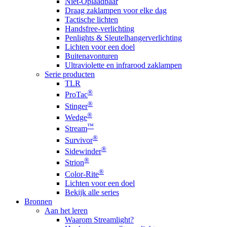
Niet-Oplaadbaar
Draag zaklampen voor elke dag
Tactische lichten
Handsfree-verlichting
Penlights & Sleutelhangerverlichting
Lichten voor een doel
Buitenavonturen
Ultraviolette en infrarood zaklampen
Serie producten
TLR
®
ProTac
®
Stinger
®
Wedge
™
Stream
®
Survivor
®
Sidewinder
®
Strion
®
Color-Rite
Lichten voor een doel
Bekijk alle series
Bronnen
Aan het leren
Waarom Streamlight?