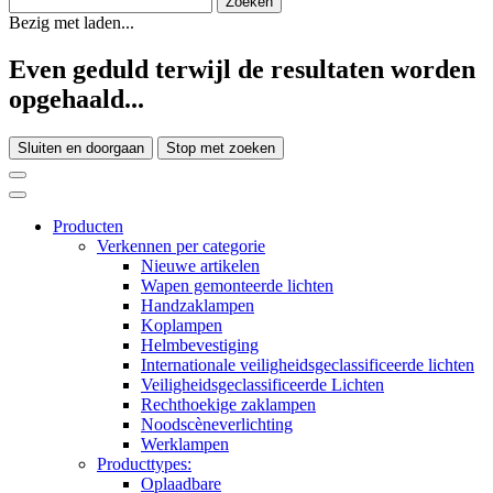
Bezig met laden...
Even geduld terwijl de resultaten worden
opgehaald...
Sluiten en doorgaan
Stop met zoeken
Producten
Verkennen per categorie
Nieuwe artikelen
Wapen gemonteerde lichten
Handzaklampen
Koplampen
Helmbevestiging
Internationale veiligheidsgeclassificeerde lichten
Veiligheidsgeclassificeerde Lichten
Rechthoekige zaklampen
Noodscèneverlichting
Werklampen
Producttypes:
Oplaadbare