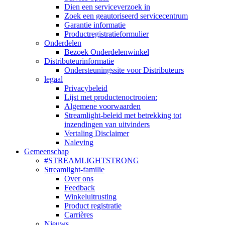
Dien een serviceverzoek in
Zoek een geautoriseerd servicecentrum
Garantie informatie
Productregistratieformulier
Onderdelen
Bezoek Onderdelenwinkel
Distributeurinformatie
Ondersteuningssite voor Distributeurs
legaal
Privacybeleid
Lijst met productenoctrooien:
Algemene voorwaarden
Streamlight-beleid met betrekking tot
inzendingen van uitvinders
Vertaling Disclaimer
Naleving
Gemeenschap
#STREAMLIGHTSTRONG
Streamlight-familie
Over ons
Feedback
Winkeluitrusting
Product registratie
Carrières
Nieuws