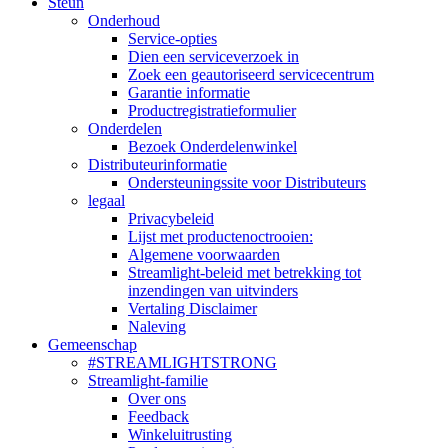
Steun
Onderhoud
Service-opties
Dien een serviceverzoek in
Zoek een geautoriseerd servicecentrum
Garantie informatie
Productregistratieformulier
Onderdelen
Bezoek Onderdelenwinkel
Distributeurinformatie
Ondersteuningssite voor Distributeurs
legaal
Privacybeleid
Lijst met productenoctrooien:
Algemene voorwaarden
Streamlight-beleid met betrekking tot
inzendingen van uitvinders
Vertaling Disclaimer
Naleving
Gemeenschap
#STREAMLIGHTSTRONG
Streamlight-familie
Over ons
Feedback
Winkeluitrusting