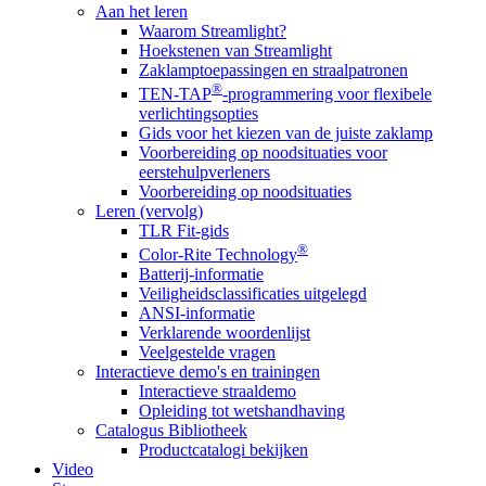
Aan het leren
Waarom Streamlight?
Hoekstenen van Streamlight
Zaklamptoepassingen en straalpatronen
®
TEN-TAP
-programmering voor flexibele
verlichtingsopties
Gids voor het kiezen van de juiste zaklamp
Voorbereiding op noodsituaties voor
eerstehulpverleners
Voorbereiding op noodsituaties
Leren (vervolg)
TLR Fit-gids
®
Color-Rite Technology
Batterij-informatie
Veiligheidsclassificaties uitgelegd
ANSI-informatie
Verklarende woordenlijst
Veelgestelde vragen
Interactieve demo's en trainingen
Interactieve straaldemo
Opleiding tot wetshandhaving
Catalogus Bibliotheek
Productcatalogi bekijken
Video