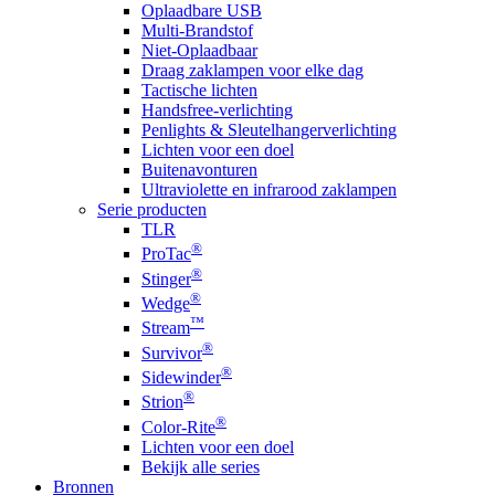
Oplaadbare USB
Multi-Brandstof
Niet-Oplaadbaar
Draag zaklampen voor elke dag
Tactische lichten
Handsfree-verlichting
Penlights & Sleutelhangerverlichting
Lichten voor een doel
Buitenavonturen
Ultraviolette en infrarood zaklampen
Serie producten
TLR
®
ProTac
®
Stinger
®
Wedge
™
Stream
®
Survivor
®
Sidewinder
®
Strion
®
Color-Rite
Lichten voor een doel
Bekijk alle series
Bronnen