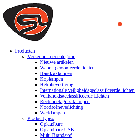
We use cookies to ensure that we provide you the best experience
on our website. By continuing to browse this website, you accept
that cookies are used to help us analyze how the website is used and
to offer you a better experience. To learn more or to find out how
you can disable cookies, you can access our
Privacy Policy
.
ACCEPT AND CLOSE
Producten
Verkennen per categorie
Nieuwe artikelen
Wapen gemonteerde lichten
Handzaklampen
Koplampen
Helmbevestiging
Internationale veiligheidsgeclassificeerde lichten
Veiligheidsgeclassificeerde Lichten
Rechthoekige zaklampen
Noodscèneverlichting
Werklampen
Producttypes:
Oplaadbare
Oplaadbare USB
Multi-Brandstof