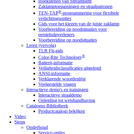
Hoekstenen van Streamlight
Zaklamptoepassingen en straalpatronen
®
TEN-TAP
-programmering voor flexibele
verlichtingsopties
Gids voor het kiezen van de juiste zaklamp
Voorbereiding op noodsituaties voor
eerstehulpverleners
Voorbereiding op noodsituaties
Leren (vervolg)
TLR Fit-gids
®
Color-Rite Technology
Batterij-informatie
Veiligheidsclassificaties uitgelegd
ANSI-informatie
Verklarende woordenlijst
Veelgestelde vragen
Interactieve demo's en trainingen
Interactieve straaldemo
Opleiding tot wetshandhaving
Catalogus Bibliotheek
Productcatalogi bekijken
Video
Steun
Onderhoud
Service-opties