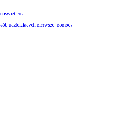
i oświetlenia
sób udzielających pierwszej pomocy