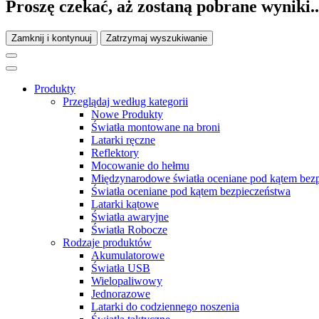
Proszę czekać, aż zostaną pobrane wyniki..
Zamknij i kontynuuj
Zatrzymaj wyszukiwanie
Produkty
Przeglądaj według kategorii
Nowe Produkty
Światła montowane na broni
Latarki ręczne
Reflektory
Mocowanie do hełmu
Międzynarodowe światła oceniane pod kątem bez
Światła oceniane pod kątem bezpieczeństwa
Latarki kątowe
Światła awaryjne
Światła Robocze
Rodzaje produktów
Akumulatorowe
Światła USB
Wielopaliwowy
Jednorazowe
Latarki do codziennego noszenia