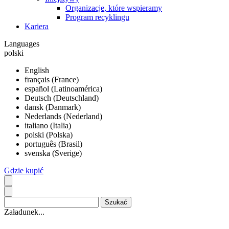
Organizacje, które wspieramy
Program recyklingu
Kariera
Languages
polski
English
français (France)
español (Latinoamérica)
Deutsch (Deutschland)
dansk (Danmark)
Nederlands (Nederland)
italiano (Italia)
polski (Polska)
português (Brasil)
svenska (Sverige)
Gdzie kupić
Załadunek...