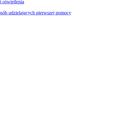
i oświetlenia
sób udzielających pierwszej pomocy