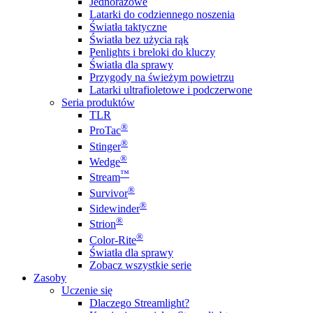
Jednorazowe
Latarki do codziennego noszenia
Światła taktyczne
Światła bez użycia rąk
Penlights i breloki do kluczy
Światła dla sprawy
Przygody na świeżym powietrzu
Latarki ultrafioletowe i podczerwone
Seria produktów
TLR
®
ProTac
®
Stinger
®
Wedge
™
Stream
®
Survivor
®
Sidewinder
®
Strion
®
Color-Rite
Światła dla sprawy
Zobacz wszystkie serie
Zasoby
Uczenie się
Dlaczego Streamlight?