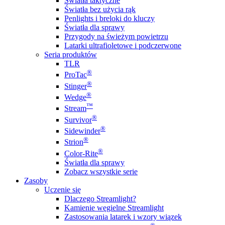
Światła taktyczne
Światła bez użycia rąk
Penlights i breloki do kluczy
Światła dla sprawy
Przygody na świeżym powietrzu
Latarki ultrafioletowe i podczerwone
Seria produktów
TLR
®
ProTac
®
Stinger
®
Wedge
™
Stream
®
Survivor
®
Sidewinder
®
Strion
®
Color-Rite
Światła dla sprawy
Zobacz wszystkie serie
Zasoby
Uczenie się
Dlaczego Streamlight?
Kamienie węgielne Streamlight
Zastosowania latarek i wzory wiązek