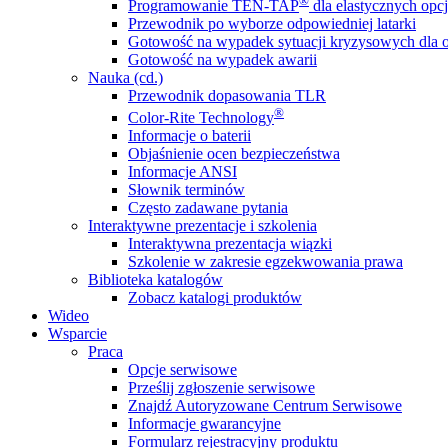
®
Programowanie TEN-TAP
dla elastycznych opcj
Przewodnik po wyborze odpowiedniej latarki
Gotowość na wypadek sytuacji kryzysowych dla o
Gotowość na wypadek awarii
Nauka (cd.)
Przewodnik dopasowania TLR
®
Color-Rite Technology
Informacje o baterii
Objaśnienie ocen bezpieczeństwa
Informacje ANSI
Słownik terminów
Często zadawane pytania
Interaktywne prezentacje i szkolenia
Interaktywna prezentacja wiązki
Szkolenie w zakresie egzekwowania prawa
Biblioteka katalogów
Zobacz katalogi produktów
Wideo
Wsparcie
Praca
Opcje serwisowe
Prześlij zgłoszenie serwisowe
Znajdź Autoryzowane Centrum Serwisowe
Informacje gwarancyjne
Formularz rejestracyjny produktu