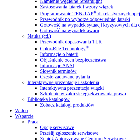
Kamienie węgielne Streamlight
Zastosowania latarek i wzory wiązek
®
Programowanie TEN-TAP
dla elastycznych opcj
Przewodnik po wyborze odpowiedniej latarki
Gotowość na wypadek sytuacji kryzysowych dla o
Gotowość na wypadek awarii
Nauka (cd.)
Przewodnik dopasowania TLR
®
Color-Rite Technology
Informacje o baterii
Objaśnienie ocen bezpieczeństwa
Informacje ANSI
Słownik terminów
Często zadawane pytania
Interaktywne prezentacje i szkolenia
Interaktywna prezentacja wiązki
Szkolenie w zakresie egzekwowania prawa
Biblioteka katalogów
Zobacz katalogi produktów
Wideo
Wsparcie
Praca
Opcje serwisowe
Prześlij zgłoszenie serwisowe
Znajdź Autoryzowane Centrum Serwisowe