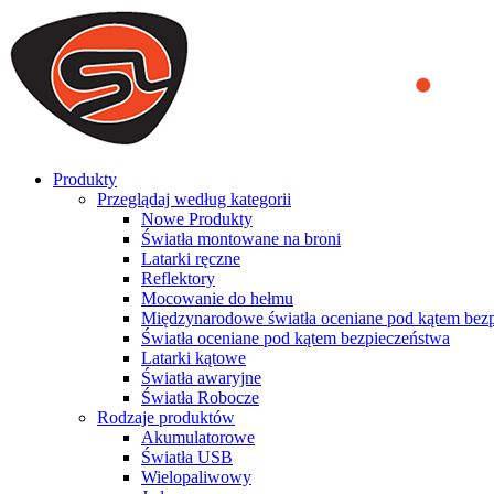
We use cookies to ensure that we provide you the best experience on o
you a better experience. To learn more or to find out how you can di
ACCEPT AND CLOSE
Produkty
Przeglądaj według kategorii
Nowe Produkty
Światła montowane na broni
Latarki ręczne
Reflektory
Mocowanie do hełmu
Międzynarodowe światła oceniane pod kątem bez
Światła oceniane pod kątem bezpieczeństwa
Latarki kątowe
Światła awaryjne
Światła Robocze
Rodzaje produktów
Akumulatorowe
Światła USB
Wielopaliwowy