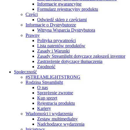
Informacje gwarancyjne
Formularz rejestracyjny produktu
Części
Odwiedź sklep z częściami
Informacje o Dystrybutorze
Witryna Wsparcia Dystrybutora
Prawny
Polityka prywatności
Lista patentów produktów
Zasady i Warunki
Zasady Streamlight dotyczące zgłoszeń inventor
Zastrzeżenie dotyczące tłumaczenia
Zgodność
Społeczność
#STREAMLIGHTSTRONG
Rodzina Streamlight
O nas
Sprzężenie zwrotne
Kup sprzęt
Rejestracja produktu
Kariery
Wiadomości i wydarzenia
Zestaw multimedialny
Nadchodzące wydarzenia
Inicjatywy