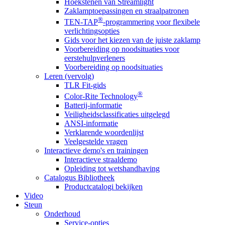
Hoekstenen van Streamlight
Zaklamptoepassingen en straalpatronen
®
TEN-TAP
-programmering voor flexibele
verlichtingsopties
Gids voor het kiezen van de juiste zaklamp
Voorbereiding op noodsituaties voor
eerstehulpverleners
Voorbereiding op noodsituaties
Leren (vervolg)
TLR Fit-gids
®
Color-Rite Technology
Batterij-informatie
Veiligheidsclassificaties uitgelegd
ANSI-informatie
Verklarende woordenlijst
Veelgestelde vragen
Interactieve demo's en trainingen
Interactieve straaldemo
Opleiding tot wetshandhaving
Catalogus Bibliotheek
Productcatalogi bekijken
Video
Steun
Onderhoud
Service-opties