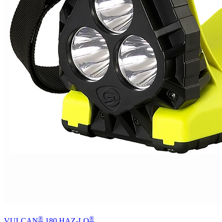
®
®
VULCAN
180 HAZ-LO