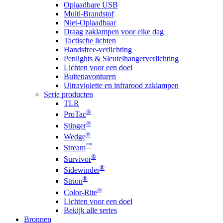
Oplaadbare USB
Multi-Brandstof
Niet-Oplaadbaar
Draag zaklampen voor elke dag
Tactische lichten
Handsfree-verlichting
Penlights & Sleutelhangerverlichting
Lichten voor een doel
Buitenavonturen
Ultraviolette en infrarood zaklampen
Serie producten
TLR
®
ProTac
®
Stinger
®
Wedge
™
Stream
®
Survivor
®
Sidewinder
®
Strion
®
Color-Rite
Lichten voor een doel
Bekijk alle series
Bronnen