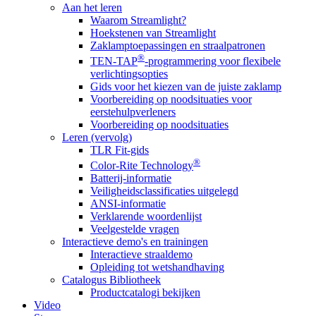
Aan het leren
Waarom Streamlight?
Hoekstenen van Streamlight
Zaklamptoepassingen en straalpatronen
®
TEN-TAP
-programmering voor flexibele
verlichtingsopties
Gids voor het kiezen van de juiste zaklamp
Voorbereiding op noodsituaties voor
eerstehulpverleners
Voorbereiding op noodsituaties
Leren (vervolg)
TLR Fit-gids
®
Color-Rite Technology
Batterij-informatie
Veiligheidsclassificaties uitgelegd
ANSI-informatie
Verklarende woordenlijst
Veelgestelde vragen
Interactieve demo's en trainingen
Interactieve straaldemo
Opleiding tot wetshandhaving
Catalogus Bibliotheek
Productcatalogi bekijken
Video