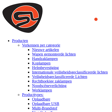
We use cookies to ensure that we provide you the best experience
on our website. By continuing to browse this website, you accept
that cookies are used to help us analyze how the website is used and
to offer you a better experience. To learn more or to find out how
you can disable cookies, you can access our
Privacy Policy
.
ACCEPT AND CLOSE
Producten
Verkennen per categorie
Nieuwe artikelen
Wapen gemonteerde lichten
Handzaklampen
Koplampen
Helmbevestiging
Internationale veiligheidsgeclassificeerde lichten
Veiligheidsgeclassificeerde Lichten
Rechthoekige zaklampen
Noodscèneverlichting
Werklampen
Producttypes:
Oplaadbare
Oplaadbare USB
Multi-Brandstof