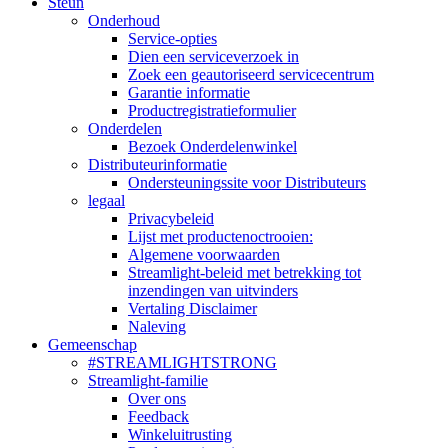
Steun
Onderhoud
Service-opties
Dien een serviceverzoek in
Zoek een geautoriseerd servicecentrum
Garantie informatie
Productregistratieformulier
Onderdelen
Bezoek Onderdelenwinkel
Distributeurinformatie
Ondersteuningssite voor Distributeurs
legaal
Privacybeleid
Lijst met productenoctrooien:
Algemene voorwaarden
Streamlight-beleid met betrekking tot
inzendingen van uitvinders
Vertaling Disclaimer
Naleving
Gemeenschap
#STREAMLIGHTSTRONG
Streamlight-familie
Over ons
Feedback
Winkeluitrusting