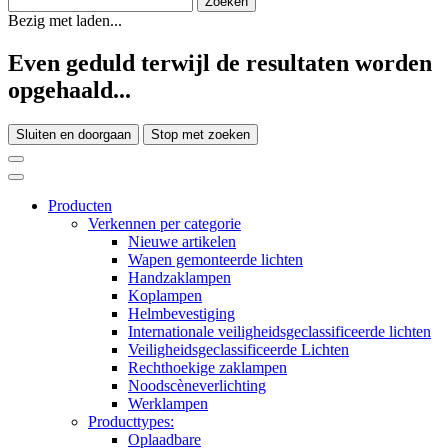
Bezig met laden...
Even geduld terwijl de resultaten worden
opgehaald...
Sluiten en doorgaan
Stop met zoeken
Producten
Verkennen per categorie
Nieuwe artikelen
Wapen gemonteerde lichten
Handzaklampen
Koplampen
Helmbevestiging
Internationale veiligheidsgeclassificeerde lichten
Veiligheidsgeclassificeerde Lichten
Rechthoekige zaklampen
Noodscèneverlichting
Werklampen
Producttypes:
Oplaadbare