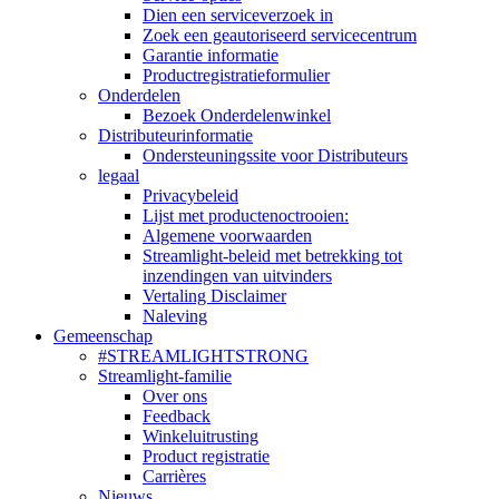
Dien een serviceverzoek in
Zoek een geautoriseerd servicecentrum
Garantie informatie
Productregistratieformulier
Onderdelen
Bezoek Onderdelenwinkel
Distributeurinformatie
Ondersteuningssite voor Distributeurs
legaal
Privacybeleid
Lijst met productenoctrooien:
Algemene voorwaarden
Streamlight-beleid met betrekking tot
inzendingen van uitvinders
Vertaling Disclaimer
Naleving
Gemeenschap
#STREAMLIGHTSTRONG
Streamlight-familie
Over ons
Feedback
Winkeluitrusting
Product registratie
Carrières
Nieuws