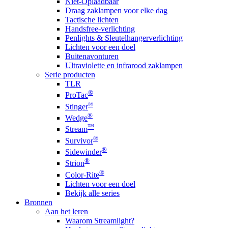
Niet-Oplaadbaar
Draag zaklampen voor elke dag
Tactische lichten
Handsfree-verlichting
Penlights & Sleutelhangerverlichting
Lichten voor een doel
Buitenavonturen
Ultraviolette en infrarood zaklampen
Serie producten
TLR
®
ProTac
®
Stinger
®
Wedge
™
Stream
®
Survivor
®
Sidewinder
®
Strion
®
Color-Rite
Lichten voor een doel
Bekijk alle series
Bronnen
Aan het leren
Waarom Streamlight?