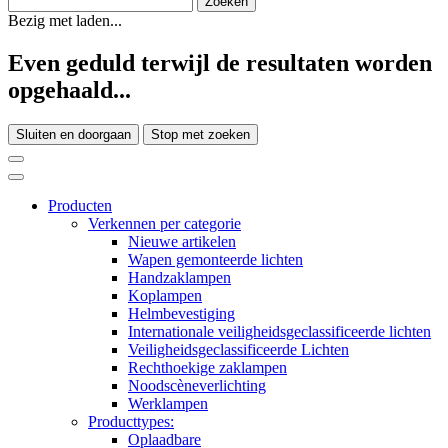
Bezig met laden...
Even geduld terwijl de resultaten worden
opgehaald...
Sluiten en doorgaan
Stop met zoeken
Producten
Verkennen per categorie
Nieuwe artikelen
Wapen gemonteerde lichten
Handzaklampen
Koplampen
Helmbevestiging
Internationale veiligheidsgeclassificeerde lichten
Veiligheidsgeclassificeerde Lichten
Rechthoekige zaklampen
Noodscèneverlichting
Werklampen
Producttypes:
Oplaadbare