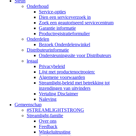
Steun
Onderhoud
Service-opties
Dien een serviceverzoek in
Zoek een geautoriseerd servicecentrum
Garantie informatie
Productregistratieformulier
Onderdelen
Bezoek Onderdelenwinkel
Distributeurinformatie
Ondersteuningssite voor Distributeurs
legaal
Privacybeleid
Lijst met productenoctrooien:
Algemene voorwaarden
Streamlight-beleid met betrekking tot
inzendingen van uitvinders
Vertaling Disclaimer
Naleving
Gemeenschap
#STREAMLIGHTSTRONG
Streamlight-familie
Over ons
Feedback
Winkeluitrusting