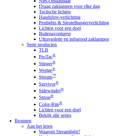
Niet-Oplaadbaar
Draag zaklampen voor elke dag
Tactische lichten
Handsfree-verlichting
Penlights & Sleutelhangerverlichting
Lichten voor een doel
Buitenavonturen
Ultraviolette en infrarood zaklampen
Serie producten
TLR
®
ProTac
®
Stinger
®
Wedge
™
Stream
®
Survivor
®
Sidewinder
®
Strion
®
Color-Rite
Lichten voor een doel
Bekijk alle series
Bronnen
Aan het leren
Waarom Streamlight?