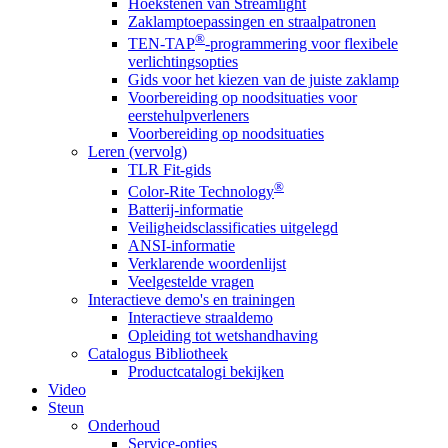
Hoekstenen van Streamlight
Zaklamptoepassingen en straalpatronen
®
TEN-TAP
-programmering voor flexibele
verlichtingsopties
Gids voor het kiezen van de juiste zaklamp
Voorbereiding op noodsituaties voor
eerstehulpverleners
Voorbereiding op noodsituaties
Leren (vervolg)
TLR Fit-gids
®
Color-Rite Technology
Batterij-informatie
Veiligheidsclassificaties uitgelegd
ANSI-informatie
Verklarende woordenlijst
Veelgestelde vragen
Interactieve demo's en trainingen
Interactieve straaldemo
Opleiding tot wetshandhaving
Catalogus Bibliotheek
Productcatalogi bekijken
Video
Steun
Onderhoud
Service-opties