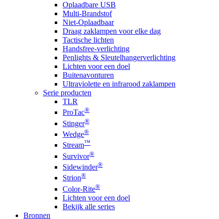
Oplaadbare USB
Multi-Brandstof
Niet-Oplaadbaar
Draag zaklampen voor elke dag
Tactische lichten
Handsfree-verlichting
Penlights & Sleutelhangerverlichting
Lichten voor een doel
Buitenavonturen
Ultraviolette en infrarood zaklampen
Serie producten
TLR
®
ProTac
®
Stinger
®
Wedge
™
Stream
®
Survivor
®
Sidewinder
®
Strion
®
Color-Rite
Lichten voor een doel
Bekijk alle series
Bronnen