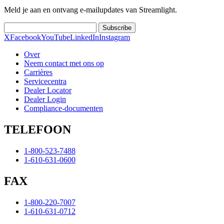
Meld je aan en ontvang e-mailupdates van Streamlight.
Subscribe
X
Facebook
YouTube
LinkedIn
Instagram
Over
Neem contact met ons op
Carrières
Servicecentra
Dealer Locator
Dealer Login
Compliance-documenten
TELEFOON
1-800-523-7488
1-610-631-0600
FAX
1-800-220-7007
1-610-631-0712