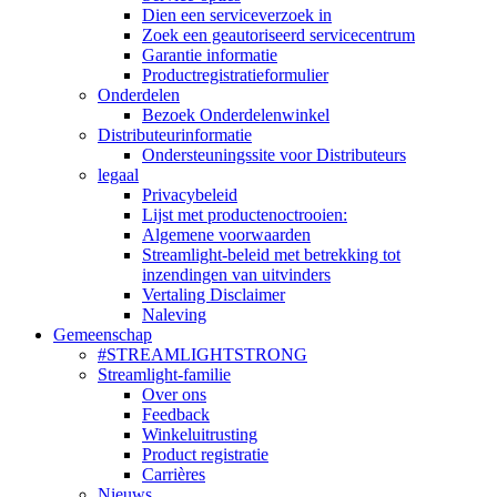
Dien een serviceverzoek in
Zoek een geautoriseerd servicecentrum
Garantie informatie
Productregistratieformulier
Onderdelen
Bezoek Onderdelenwinkel
Distributeurinformatie
Ondersteuningssite voor Distributeurs
legaal
Privacybeleid
Lijst met productenoctrooien:
Algemene voorwaarden
Streamlight-beleid met betrekking tot
inzendingen van uitvinders
Vertaling Disclaimer
Naleving
Gemeenschap
#STREAMLIGHTSTRONG
Streamlight-familie
Over ons
Feedback
Winkeluitrusting
Product registratie
Carrières
Nieuws