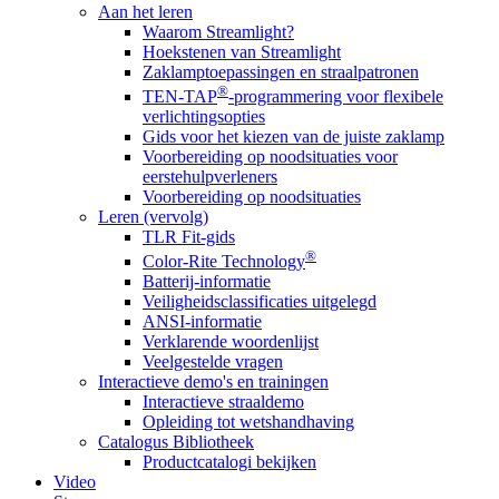
Aan het leren
Waarom Streamlight?
Hoekstenen van Streamlight
Zaklamptoepassingen en straalpatronen
®
TEN-TAP
-programmering voor flexibele
verlichtingsopties
Gids voor het kiezen van de juiste zaklamp
Voorbereiding op noodsituaties voor
eerstehulpverleners
Voorbereiding op noodsituaties
Leren (vervolg)
TLR Fit-gids
®
Color-Rite Technology
Batterij-informatie
Veiligheidsclassificaties uitgelegd
ANSI-informatie
Verklarende woordenlijst
Veelgestelde vragen
Interactieve demo's en trainingen
Interactieve straaldemo
Opleiding tot wetshandhaving
Catalogus Bibliotheek
Productcatalogi bekijken
Video