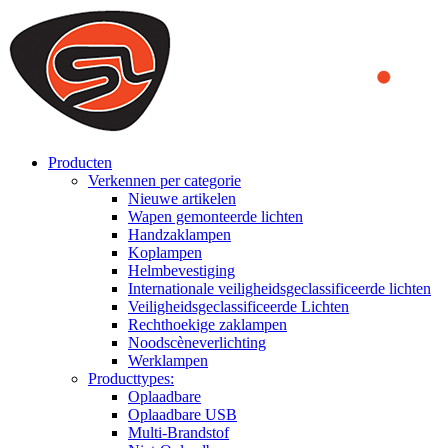
We use cookies to ensure that we provide you the best experience
on our website. By continuing to browse this website, you accept
that cookies are used to help us analyze how the website is used and
to offer you a better experience. To learn more or to find out how
you can disable cookies, you can access our
Privacy Policy
.
ACCEPT AND CLOSE
Producten
Verkennen per categorie
Nieuwe artikelen
Wapen gemonteerde lichten
Handzaklampen
Koplampen
Helmbevestiging
Internationale veiligheidsgeclassificeerde lichten
Veiligheidsgeclassificeerde Lichten
Rechthoekige zaklampen
Noodscèneverlichting
Werklampen
Producttypes:
Oplaadbare
Oplaadbare USB
Multi-Brandstof