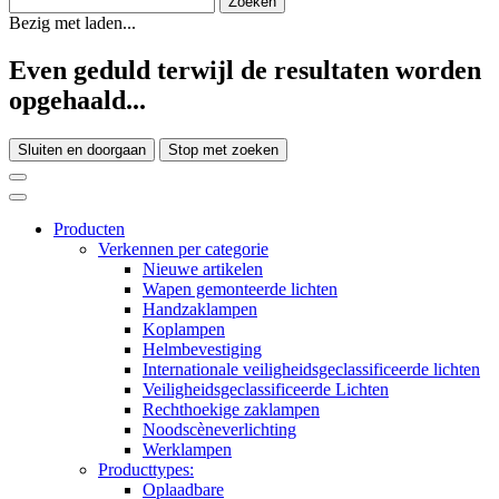
Bezig met laden...
Even geduld terwijl de resultaten worden
opgehaald...
Sluiten en doorgaan
Stop met zoeken
Producten
Verkennen per categorie
Nieuwe artikelen
Wapen gemonteerde lichten
Handzaklampen
Koplampen
Helmbevestiging
Internationale veiligheidsgeclassificeerde lichten
Veiligheidsgeclassificeerde Lichten
Rechthoekige zaklampen
Noodscèneverlichting
Werklampen
Producttypes:
Oplaadbare