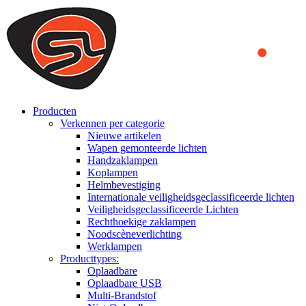
We use cookies to ensure that we provide you the best experience
on our website. By continuing to browse this website, you accept
that cookies are used to help us analyze how the website is used and
to offer you a better experience. To learn more or to find out how
you can disable cookies, you can access our
Privacy Policy
.
ACCEPT AND CLOSE
Producten
Verkennen per categorie
Nieuwe artikelen
Wapen gemonteerde lichten
Handzaklampen
Koplampen
Helmbevestiging
Internationale veiligheidsgeclassificeerde lichten
Veiligheidsgeclassificeerde Lichten
Rechthoekige zaklampen
Noodscèneverlichting
Werklampen
Producttypes:
Oplaadbare
Oplaadbare USB
Multi-Brandstof