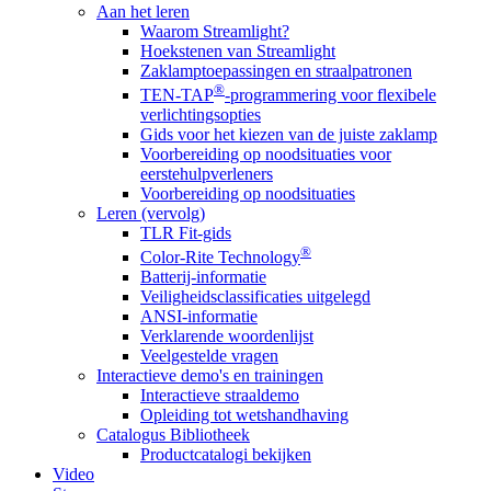
Aan het leren
Waarom Streamlight?
Hoekstenen van Streamlight
Zaklamptoepassingen en straalpatronen
®
TEN-TAP
-programmering voor flexibele
verlichtingsopties
Gids voor het kiezen van de juiste zaklamp
Voorbereiding op noodsituaties voor
eerstehulpverleners
Voorbereiding op noodsituaties
Leren (vervolg)
TLR Fit-gids
®
Color-Rite Technology
Batterij-informatie
Veiligheidsclassificaties uitgelegd
ANSI-informatie
Verklarende woordenlijst
Veelgestelde vragen
Interactieve demo's en trainingen
Interactieve straaldemo
Opleiding tot wetshandhaving
Catalogus Bibliotheek
Productcatalogi bekijken
Video