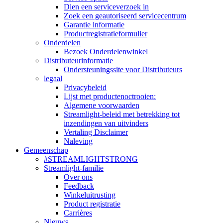
Dien een serviceverzoek in
Zoek een geautoriseerd servicecentrum
Garantie informatie
Productregistratieformulier
Onderdelen
Bezoek Onderdelenwinkel
Distributeurinformatie
Ondersteuningssite voor Distributeurs
legaal
Privacybeleid
Lijst met productenoctrooien:
Algemene voorwaarden
Streamlight-beleid met betrekking tot
inzendingen van uitvinders
Vertaling Disclaimer
Naleving
Gemeenschap
#STREAMLIGHTSTRONG
Streamlight-familie
Over ons
Feedback
Winkeluitrusting
Product registratie
Carrières
Nieuws