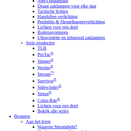
Niet-Oplaadbaar
Draag zaklampen voor elke dag
Tactische lichten
Handsfree-verlichting
Penlights & Sleutelhangerverlichting
Lichten voor een doel
Buitenavonturen
Ultraviolette en infrarood zaklampen
Serie producten
TLR
®
ProTac
®
Stinger
®
Wedge
™
Stream
®
Survivor
®
Sidewinder
®
Strion
®
Color-Rite
Lichten voor een doel
Bekijk alle series
Bronnen
Aan het leren
Waarom Streamlight?