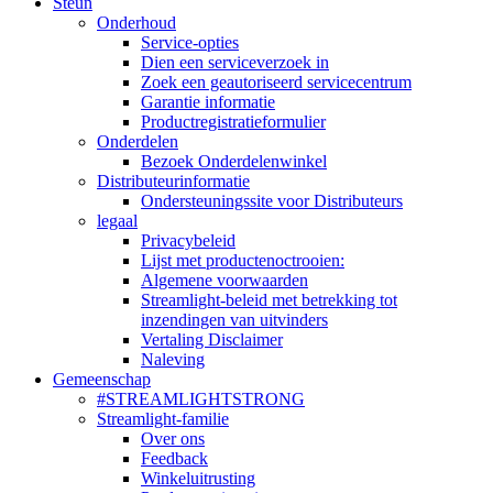
Steun
Onderhoud
Service-opties
Dien een serviceverzoek in
Zoek een geautoriseerd servicecentrum
Garantie informatie
Productregistratieformulier
Onderdelen
Bezoek Onderdelenwinkel
Distributeurinformatie
Ondersteuningssite voor Distributeurs
legaal
Privacybeleid
Lijst met productenoctrooien:
Algemene voorwaarden
Streamlight-beleid met betrekking tot
inzendingen van uitvinders
Vertaling Disclaimer
Naleving
Gemeenschap
#STREAMLIGHTSTRONG
Streamlight-familie
Over ons
Feedback
Winkeluitrusting