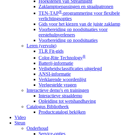
Hoekstenen van Streamlight
Zaklamptoepassingen en straalpatronen
®
TEN-TAP
-programmering voor flexibele
verlichtingsopties
Gids voor het kiezen van de juiste zaklamp
Voorbereiding op noodsituaties voor
eerstehulpverleners
Voorbereiding op noodsituaties
Leren (vervolg)
TLR Fit-gids
®
Color-Rite Technology
Batterij-informatie
Veiligheidsclassificaties uitgelegd
ANSI-informatie
Verklarende woordenlijst
Veelgestelde vragen
Interactieve demo's en trainingen
Interactieve straaldemo
Opleiding tot wetshandhaving
Catalogus Bibliotheek
Productcatalogi bekijken
Video
Steun
Onderhoud
Service-opties