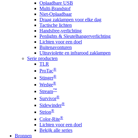
Oplaadbare USB
Multi-Brandstof
Niet-Oplaadbaar
Draag zaklampen voor elke dag
Tactische lichten
Handsfree-verlichting
Penlights & Sleutelhangerverlichting
Lichten voor een doel
Buitenavonturen
Ultraviolette en infrarood zaklampen
Serie producten
TLR
®
ProTac
®
Stinger
®
Wedge
™
Stream
®
Survivor
®
Sidewinder
®
Strion
®
Color-Rite
Lichten voor een doel
Bekijk alle series
Bronnen