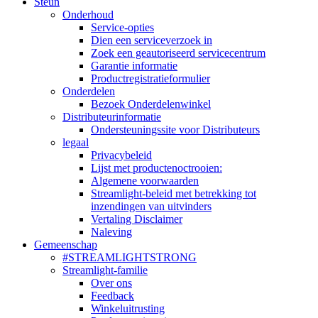
Steun
Onderhoud
Service-opties
Dien een serviceverzoek in
Zoek een geautoriseerd servicecentrum
Garantie informatie
Productregistratieformulier
Onderdelen
Bezoek Onderdelenwinkel
Distributeurinformatie
Ondersteuningssite voor Distributeurs
legaal
Privacybeleid
Lijst met productenoctrooien:
Algemene voorwaarden
Streamlight-beleid met betrekking tot
inzendingen van uitvinders
Vertaling Disclaimer
Naleving
Gemeenschap
#STREAMLIGHTSTRONG
Streamlight-familie
Over ons
Feedback
Winkeluitrusting