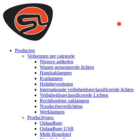
We use cookies to ensure that we provide you the best experience
on our website. By continuing to browse this website, you accept
that cookies are used to help us analyze how the website is used and
to offer you a better experience. To learn more or to find out how
you can disable cookies, you can access our
Privacy Policy
.
ACCEPT AND CLOSE
Producten
Verkennen per categorie
Nieuwe artikelen
Wapen gemonteerde lichten
Handzaklampen
Koplampen
Helmbevestiging
Internationale veiligheidsgeclassificeerde lichten
Veiligheidsgeclassificeerde Lichten
Rechthoekige zaklampen
Noodscèneverlichting
Werklampen
Producttypes:
Oplaadbare
Oplaadbare USB
Multi-Brandstof