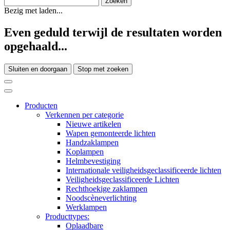
Bezig met laden...
Even geduld terwijl de resultaten worden
opgehaald...
Sluiten en doorgaan
Stop met zoeken
Producten
Verkennen per categorie
Nieuwe artikelen
Wapen gemonteerde lichten
Handzaklampen
Koplampen
Helmbevestiging
Internationale veiligheidsgeclassificeerde lichten
Veiligheidsgeclassificeerde Lichten
Rechthoekige zaklampen
Noodscèneverlichting
Werklampen
Producttypes:
Oplaadbare