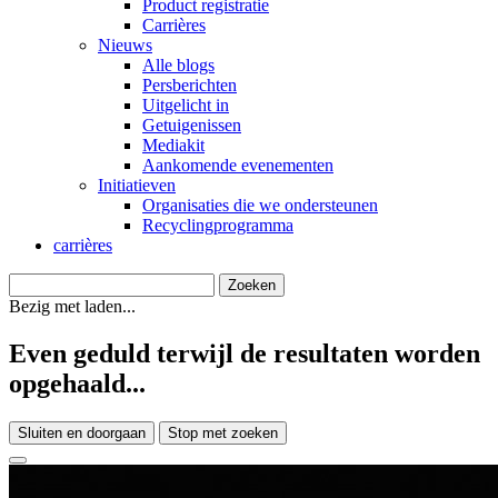
Product registratie
Carrières
Nieuws
Alle blogs
Persberichten
Uitgelicht in
Getuigenissen
Mediakit
Aankomende evenementen
Initiatieven
Organisaties die we ondersteunen
Recyclingprogramma
carrières
Bezig met laden...
Even geduld terwijl de resultaten worden
opgehaald...
Sluiten en doorgaan
Stop met zoeken