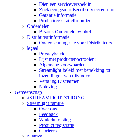
Dien een serviceverzoek in
Zoek een geautoriseerd servicecentrum
Garantie informatie
Productregistratieformulier
Onderdelen
Bezoek Onderdelenwinkel
Distributeurinformatie
Ondersteuningssite voor Distributeurs
legaal
Privacybeleid
Lijst met productenoctrooien:
Algemene voorwaarden
Streamlight-beleid met betrekking tot
inzendingen van uitvinders
Vertaling Disclaimer
Naleving
Gemeenschap
#STREAMLIGHTSTRONG
Streamlight-familie
Over ons
Feedback
Winkeluitrusting
Product registratie
Carrières
Nieuws