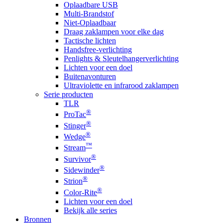
Oplaadbare USB
Multi-Brandstof
Niet-Oplaadbaar
Draag zaklampen voor elke dag
Tactische lichten
Handsfree-verlichting
Penlights & Sleutelhangerverlichting
Lichten voor een doel
Buitenavonturen
Ultraviolette en infrarood zaklampen
Serie producten
TLR
®
ProTac
®
Stinger
®
Wedge
™
Stream
®
Survivor
®
Sidewinder
®
Strion
®
Color-Rite
Lichten voor een doel
Bekijk alle series
Bronnen