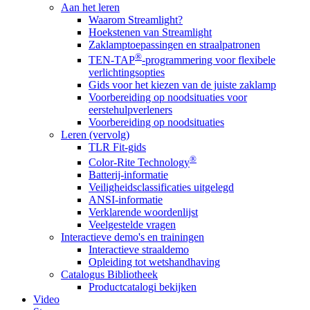
Aan het leren
Waarom Streamlight?
Hoekstenen van Streamlight
Zaklamptoepassingen en straalpatronen
®
TEN-TAP
-programmering voor flexibele
verlichtingsopties
Gids voor het kiezen van de juiste zaklamp
Voorbereiding op noodsituaties voor
eerstehulpverleners
Voorbereiding op noodsituaties
Leren (vervolg)
TLR Fit-gids
®
Color-Rite Technology
Batterij-informatie
Veiligheidsclassificaties uitgelegd
ANSI-informatie
Verklarende woordenlijst
Veelgestelde vragen
Interactieve demo's en trainingen
Interactieve straaldemo
Opleiding tot wetshandhaving
Catalogus Bibliotheek
Productcatalogi bekijken
Video