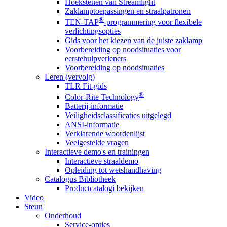
Hoekstenen van Streamlight
Zaklamptoepassingen en straalpatronen
®
TEN-TAP
-programmering voor flexibele
verlichtingsopties
Gids voor het kiezen van de juiste zaklamp
Voorbereiding op noodsituaties voor
eerstehulpverleners
Voorbereiding op noodsituaties
Leren (vervolg)
TLR Fit-gids
®
Color-Rite Technology
Batterij-informatie
Veiligheidsclassificaties uitgelegd
ANSI-informatie
Verklarende woordenlijst
Veelgestelde vragen
Interactieve demo's en trainingen
Interactieve straaldemo
Opleiding tot wetshandhaving
Catalogus Bibliotheek
Productcatalogi bekijken
Video
Steun
Onderhoud
Service-opties