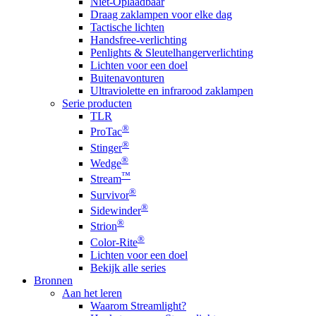
Niet-Oplaadbaar
Draag zaklampen voor elke dag
Tactische lichten
Handsfree-verlichting
Penlights & Sleutelhangerverlichting
Lichten voor een doel
Buitenavonturen
Ultraviolette en infrarood zaklampen
Serie producten
TLR
®
ProTac
®
Stinger
®
Wedge
™
Stream
®
Survivor
®
Sidewinder
®
Strion
®
Color-Rite
Lichten voor een doel
Bekijk alle series
Bronnen
Aan het leren
Waarom Streamlight?