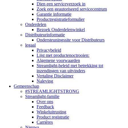
Dien een serviceverzoek in
Zoek een geautoriseerd servicecentrum
Garantie informatie
Productregistratieformulier
Onderdelen
Bezoek Onderdelenwinkel
Distributeurinformatie
Ondersteuningssite voor Distributeurs
legaal
Privacybeleid
Lijst met productenoctrooien:
Algemene voorwaarden
Streamlight-beleid met betrekking tot
inzendingen van uitvinders
Vertaling Disclaimer
Naleving
Gemeenschap
#STREAMLIGHTSTRONG
Streamlight-familie
Over ons
Feedback
Winkeluitrusting
Product registratie
Carrières
Nieuws