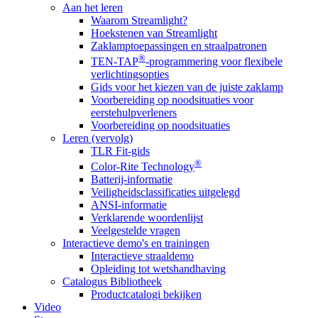
Aan het leren
Waarom Streamlight?
Hoekstenen van Streamlight
Zaklamptoepassingen en straalpatronen
®
TEN-TAP
-programmering voor flexibele
verlichtingsopties
Gids voor het kiezen van de juiste zaklamp
Voorbereiding op noodsituaties voor
eerstehulpverleners
Voorbereiding op noodsituaties
Leren (vervolg)
TLR Fit-gids
®
Color-Rite Technology
Batterij-informatie
Veiligheidsclassificaties uitgelegd
ANSI-informatie
Verklarende woordenlijst
Veelgestelde vragen
Interactieve demo's en trainingen
Interactieve straaldemo
Opleiding tot wetshandhaving
Catalogus Bibliotheek
Productcatalogi bekijken
Video