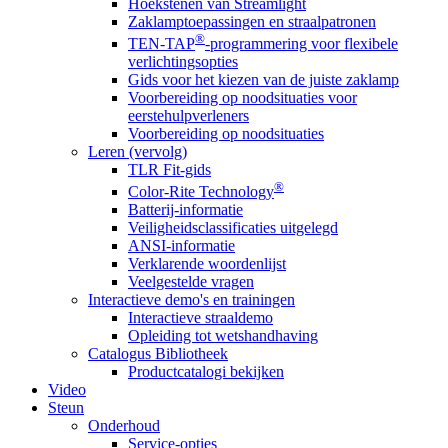
Hoekstenen van Streamlight
Zaklamptoepassingen en straalpatronen
®
TEN-TAP
-programmering voor flexibele
verlichtingsopties
Gids voor het kiezen van de juiste zaklamp
Voorbereiding op noodsituaties voor
eerstehulpverleners
Voorbereiding op noodsituaties
Leren (vervolg)
TLR Fit-gids
®
Color-Rite Technology
Batterij-informatie
Veiligheidsclassificaties uitgelegd
ANSI-informatie
Verklarende woordenlijst
Veelgestelde vragen
Interactieve demo's en trainingen
Interactieve straaldemo
Opleiding tot wetshandhaving
Catalogus Bibliotheek
Productcatalogi bekijken
Video
Steun
Onderhoud
Service-opties