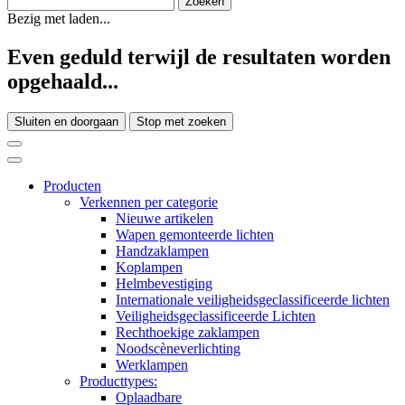
Bezig met laden...
Even geduld terwijl de resultaten worden
opgehaald...
Sluiten en doorgaan
Stop met zoeken
Producten
Verkennen per categorie
Nieuwe artikelen
Wapen gemonteerde lichten
Handzaklampen
Koplampen
Helmbevestiging
Internationale veiligheidsgeclassificeerde lichten
Veiligheidsgeclassificeerde Lichten
Rechthoekige zaklampen
Noodscèneverlichting
Werklampen
Producttypes:
Oplaadbare