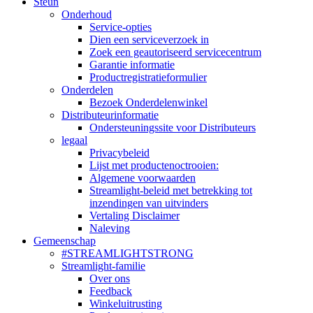
Steun
Onderhoud
Service-opties
Dien een serviceverzoek in
Zoek een geautoriseerd servicecentrum
Garantie informatie
Productregistratieformulier
Onderdelen
Bezoek Onderdelenwinkel
Distributeurinformatie
Ondersteuningssite voor Distributeurs
legaal
Privacybeleid
Lijst met productenoctrooien:
Algemene voorwaarden
Streamlight-beleid met betrekking tot
inzendingen van uitvinders
Vertaling Disclaimer
Naleving
Gemeenschap
#STREAMLIGHTSTRONG
Streamlight-familie
Over ons
Feedback
Winkeluitrusting