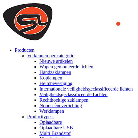
We use cookies to ensure that we provide you the best experience
on our website. By continuing to browse this website, you accept
that cookies are used to help us analyze how the website is used and
to offer you a better experience. To learn more or to find out how
you can disable cookies, you can access our
Privacy Policy
.
ACCEPT AND CLOSE
Producten
Verkennen per categorie
Nieuwe artikelen
Wapen gemonteerde lichten
Handzaklampen
Koplampen
Helmbevestiging
Internationale veiligheidsgeclassificeerde lichten
Veiligheidsgeclassificeerde Lichten
Rechthoekige zaklampen
Noodscèneverlichting
Werklampen
Producttypes:
Oplaadbare
Oplaadbare USB
Multi-Brandstof