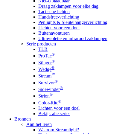
Niet-Oplaadbaar
Draag zaklampen voor elke dag
Tactische lichten
Handsfree-verlichting
Penlights & Sleutelhangerverlichting
Lichten voor een doel
Buitenavonturen
Ultraviolette en infrarood zaklampen
Serie producten
TLR
®
ProTac
®
Stinger
®
Wedge
™
Stream
®
Survivor
®
Sidewinder
®
Strion
®
Color-Rite
Lichten voor een doel
Bekijk alle series
Bronnen
Aan het leren
Waarom Streamlight?