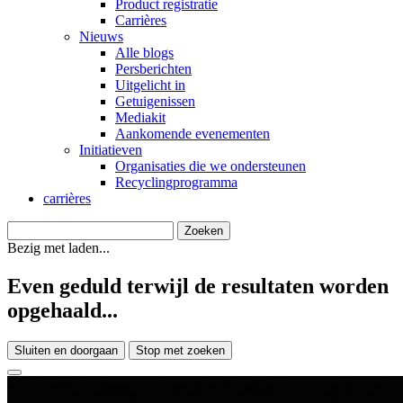
Product registratie
Carrières
Nieuws
Alle blogs
Persberichten
Uitgelicht in
Getuigenissen
Mediakit
Aankomende evenementen
Initiatieven
Organisaties die we ondersteunen
Recyclingprogramma
carrières
Bezig met laden...
Even geduld terwijl de resultaten worden
opgehaald...
Sluiten en doorgaan
Stop met zoeken