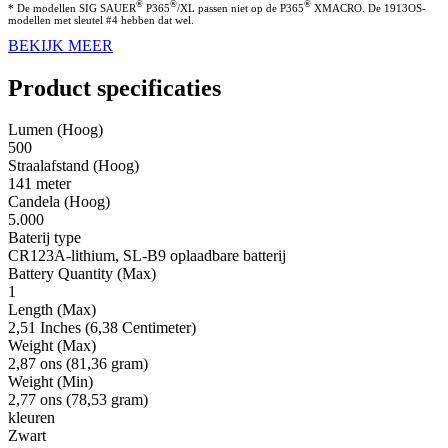
®
®
®
* De modellen SIG SAUER
P365
/XL passen niet op de P365
XMACRO. De 1913OS-
modellen met sleutel #4 hebben dat wel.
BEKIJK MEER
Product specificaties
Lumen (Hoog)
500
Straalafstand (Hoog)
141 meter
Candela (Hoog)
5.000
Baterij type
CR123A-lithium, SL-B9 oplaadbare batterij
Battery Quantity (Max)
1
Length (Max)
2,51 Inches (6,38 Centimeter)
Weight (Max)
2,87 ons (81,36 gram)
Weight (Min)
2,77 ons (78,53 gram)
kleuren
Zwart