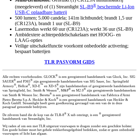
®
(meegeleverd) of (1) Streamlight
SL-B9
beschermde Li-Ion
USB-C oplaadbare batterij
500 lumen; 5.000 candela; 141m lichtbundel; brandt 1,5 uur
(CR123A), brandt 1 uur (SL-B9)
Lasermodus werkt 60 uur (CR123A); werkt 36 uur (SL-B9)
Ambidextere achterpeddelschakelaars met HOOG- en
LAAG-opties
Veilige uitschakelfunctie voorkomt onbedoelde activering;
bespaart batterijen
TLR PASVORM GIDS
®
Alle rechten voorbehouden. GLOCK
is een geregistreerd handelsmerk van Glock, Inc. SIG
®
®
SAUER
and P365
zijn geregistreerde handelsmerken van SIG Sauer, Inc. Springfield
®
®
™
®
Armory
, Hellcat
, XD-E
en XD-S
zijn handelsmerken of geregistreerde handelsmerken
®
®
®
van Springfield, Inc. Smith & Wesson
, M&P
en M2.0
zijn geregistreerde handelsmerken
®
van Smith & Wesson Inc. Beretta
is een geregistreerd handelsmerk van Fabbrica d'Armi
®
Pietro Beretta S.p.A. Heckler & Koch
is een geregistreerd handelsmerk van Heckler &
Koch GmbH. Streamlight heeft geen goedkeuring gevraagd van een van de in deze
paragraaf genoemde bedrijven.
®
®
De zilveren band die de kop van de TLR-8
X sub omringt, is een
geregistreerd
handelsmerk van Streamlight, Inc.
Wij raden af om een met TLR uitgerust vuurwapen te dragen zonder een geschikte holster.
Een goede holster moet het gehele trekkerbeugelgebied bedekken, zodat er geen onbedoeld
vuurwapen of licht kan afgaan.