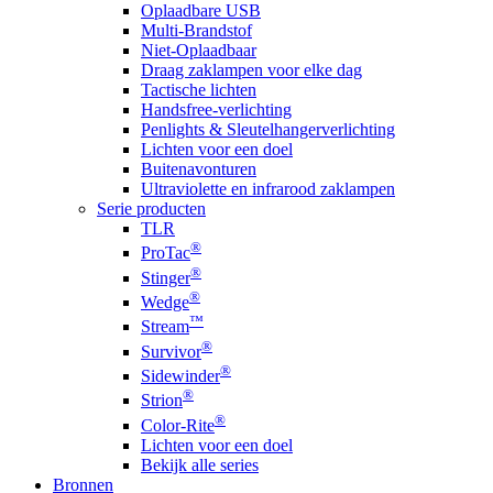
Oplaadbare USB
Multi-Brandstof
Niet-Oplaadbaar
Draag zaklampen voor elke dag
Tactische lichten
Handsfree-verlichting
Penlights & Sleutelhangerverlichting
Lichten voor een doel
Buitenavonturen
Ultraviolette en infrarood zaklampen
Serie producten
TLR
®
ProTac
®
Stinger
®
Wedge
™
Stream
®
Survivor
®
Sidewinder
®
Strion
®
Color-Rite
Lichten voor een doel
Bekijk alle series
Bronnen