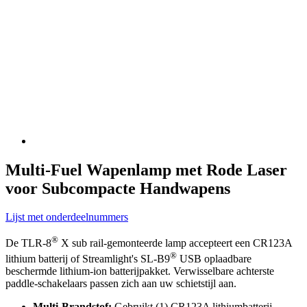
Multi-Fuel Wapenlamp met Rode Laser
voor Subcompacte Handwapens
Lijst met onderdeelnummers
®
De TLR-8
X sub rail-gemonteerde lamp accepteert een CR123A
®
lithium batterij of Streamlight's SL-B9
USB oplaadbare
beschermde lithium-ion batterijpakket. Verwisselbare achterste
paddle-schakelaars passen zich aan uw schietstijl aan.
Multi-Brandstof:
Gebruikt (1) CR123A lithiumbatterij