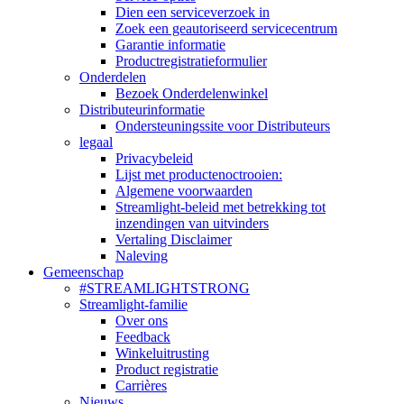
Dien een serviceverzoek in
Zoek een geautoriseerd servicecentrum
Garantie informatie
Productregistratieformulier
Onderdelen
Bezoek Onderdelenwinkel
Distributeurinformatie
Ondersteuningssite voor Distributeurs
legaal
Privacybeleid
Lijst met productenoctrooien:
Algemene voorwaarden
Streamlight-beleid met betrekking tot
inzendingen van uitvinders
Vertaling Disclaimer
Naleving
Gemeenschap
#STREAMLIGHTSTRONG
Streamlight-familie
Over ons
Feedback
Winkeluitrusting
Product registratie
Carrières
Nieuws