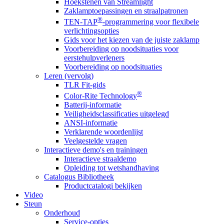
Hoekstenen van Streamlight
Zaklamptoepassingen en straalpatronen
®
TEN-TAP
-programmering voor flexibele
verlichtingsopties
Gids voor het kiezen van de juiste zaklamp
Voorbereiding op noodsituaties voor
eerstehulpverleners
Voorbereiding op noodsituaties
Leren (vervolg)
TLR Fit-gids
®
Color-Rite Technology
Batterij-informatie
Veiligheidsclassificaties uitgelegd
ANSI-informatie
Verklarende woordenlijst
Veelgestelde vragen
Interactieve demo's en trainingen
Interactieve straaldemo
Opleiding tot wetshandhaving
Catalogus Bibliotheek
Productcatalogi bekijken
Video
Steun
Onderhoud
Service-opties