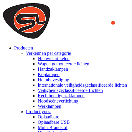
We use cookies to ensure that we provide you the best experience
on our website. By continuing to browse this website, you accept
that cookies are used to help us analyze how the website is used and
to offer you a better experience. To learn more or to find out how
you can disable cookies, you can access our
Privacy Policy
.
ACCEPT AND CLOSE
Producten
Verkennen per categorie
Nieuwe artikelen
Wapen gemonteerde lichten
Handzaklampen
Koplampen
Helmbevestiging
Internationale veiligheidsgeclassificeerde lichten
Veiligheidsgeclassificeerde Lichten
Rechthoekige zaklampen
Noodscèneverlichting
Werklampen
Producttypes:
Oplaadbare
Oplaadbare USB
Multi-Brandstof