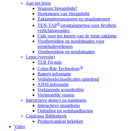
Aan het leren
Waarom Streamlight?
Hoekstenen van Streamlight
Zaklamptoepassingen en straalpatronen
®
TEN-TAP
-programmering voor flexibele
verlichtingsopties
Gids voor het kiezen van de juiste zaklamp
Voorbereiding op noodsituaties voor
eerstehulpverleners
Voorbereiding op noodsituaties
Leren (vervolg)
TLR Fit-gids
®
Color-Rite Technology
Batterij-informatie
Veiligheidsclassificaties uitgelegd
ANSI-informatie
Verklarende woordenlijst
Veelgestelde vragen
Interactieve demo's en trainingen
Interactieve straaldemo
Opleiding tot wetshandhaving
Catalogus Bibliotheek
Productcatalogi bekijken
Video