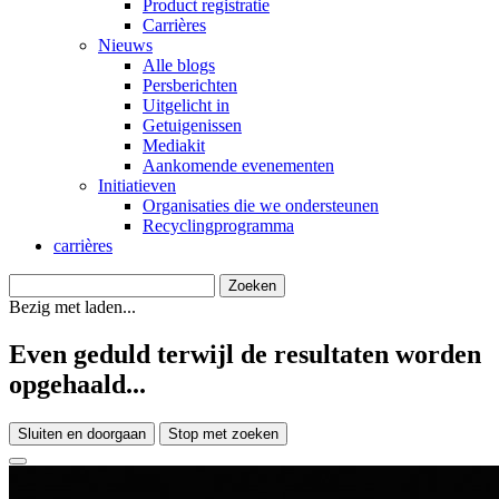
Product registratie
Carrières
Nieuws
Alle blogs
Persberichten
Uitgelicht in
Getuigenissen
Mediakit
Aankomende evenementen
Initiatieven
Organisaties die we ondersteunen
Recyclingprogramma
carrières
Bezig met laden...
Even geduld terwijl de resultaten worden
opgehaald...
Sluiten en doorgaan
Stop met zoeken