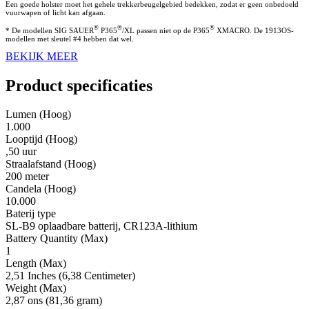
Een goede holster moet het gehele trekkerbeugelgebied bedekken, zodat er geen onbedoeld
vuurwapen of licht kan afgaan.
®
®
®
* De modellen SIG SAUER
P365
/XL passen niet op de P365
XMACRO. De 1913OS-
modellen met sleutel #4 hebben dat wel.
BEKIJK MEER
Product specificaties
Lumen (Hoog)
1.000
Looptijd (Hoog)
,50 uur
Straalafstand (Hoog)
200 meter
Candela (Hoog)
10.000
Baterij type
SL-B9 oplaadbare batterij, CR123A-lithium
Battery Quantity (Max)
1
Length (Max)
2,51 Inches (6,38 Centimeter)
Weight (Max)
2,87 ons (81,36 gram)