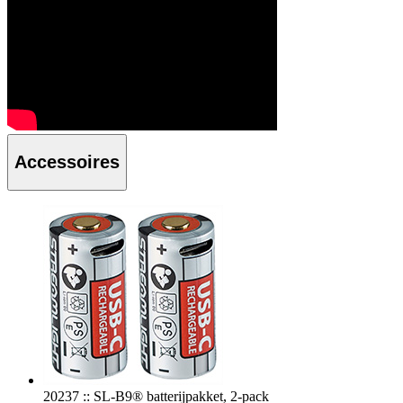
Accessoires
20237 :: SL-B9® batterijpakket, 2-pack