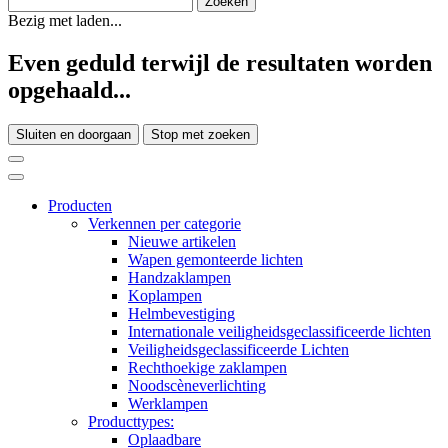
Bezig met laden...
Even geduld terwijl de resultaten worden
opgehaald...
Sluiten en doorgaan
Stop met zoeken
Producten
Verkennen per categorie
Nieuwe artikelen
Wapen gemonteerde lichten
Handzaklampen
Koplampen
Helmbevestiging
Internationale veiligheidsgeclassificeerde lichten
Veiligheidsgeclassificeerde Lichten
Rechthoekige zaklampen
Noodscèneverlichting
Werklampen
Producttypes:
Oplaadbare