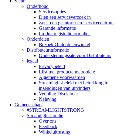
Steun
Onderhoud
Service-opties
Dien een serviceverzoek in
Zoek een geautoriseerd servicecentrum
Garantie informatie
Productregistratieformulier
Onderdelen
Bezoek Onderdelenwinkel
Distributeurinformatie
Ondersteuningssite voor Distributeurs
legaal
Privacybeleid
Lijst met productenoctrooien:
Algemene voorwaarden
Streamlight-beleid met betrekking tot
inzendingen van uitvinders
Vertaling Disclaimer
Naleving
Gemeenschap
#STREAMLIGHTSTRONG
Streamlight-familie
Over ons
Feedback
Winkeluitrusting