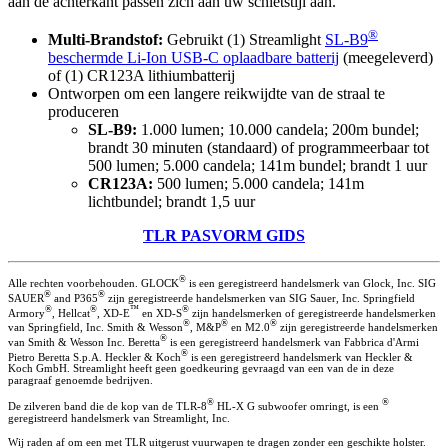
aan de achterkant passen zich aan uw schietstijl aan.
®
Multi-Brandstof:
Gebruikt (1) Streamlight
SL-B9
beschermde Li-Ion USB-C oplaadbare batterij
(meegeleverd)
of (1) CR123A lithiumbatterij
Ontworpen om een langere reikwijdte van de straal te
produceren
SL-B9:
1.000 lumen; 10.000 candela; 200m bundel;
brandt 30 minuten (standaard) of programmeerbaar tot
500 lumen; 5.000 candela; 141m bundel; brandt 1 uur
CR123A:
500 lumen; 5.000 candela; 141m
lichtbundel; brandt 1,5 uur
TLR PASVORM GIDS
®
Alle rechten voorbehouden. GLOCK
is een geregistreerd handelsmerk van Glock, Inc. SIG
®
®
SAUER
and P365
zijn geregistreerde handelsmerken van SIG Sauer, Inc. Springfield
®
®
™
®
Armory
, Hellcat
, XD-E
en XD-S
zijn handelsmerken of geregistreerde handelsmerken
®
®
®
van Springfield, Inc. Smith & Wesson
, M&P
en M2.0
zijn geregistreerde handelsmerken
®
van Smith & Wesson Inc. Beretta
is een geregistreerd handelsmerk van Fabbrica d'Armi
®
Pietro Beretta S.p.A. Heckler & Koch
is een geregistreerd handelsmerk van Heckler &
Koch GmbH. Streamlight heeft geen goedkeuring gevraagd van een van de in deze
paragraaf genoemde bedrijven.
®
®
De zilveren band die de kop van de TLR-8
HL-X G subwoofer omringt, is een
geregistreerd handelsmerk van Streamlight, Inc.
Wij raden af om een met TLR uitgerust vuurwapen te dragen zonder een geschikte holster.