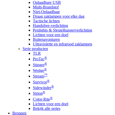
Oplaadbare USB
Multi-Brandstof
Niet-Oplaadbaar
Draag zaklampen voor elke dag
Tactische lichten
Handsfree-verlichting
Penlights & Sleutelhangerverlichting
Lichten voor een doel
Buitenavonturen
Ultraviolette en infrarood zaklampen
Serie producten
TLR
®
ProTac
®
Stinger
®
Wedge
™
Stream
®
Survivor
®
Sidewinder
®
Strion
®
Color-Rite
Lichten voor een doel
Bekijk alle series
Bronnen