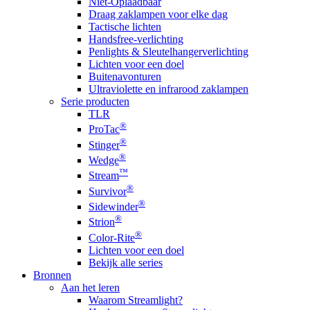
Niet-Oplaadbaar
Draag zaklampen voor elke dag
Tactische lichten
Handsfree-verlichting
Penlights & Sleutelhangerverlichting
Lichten voor een doel
Buitenavonturen
Ultraviolette en infrarood zaklampen
Serie producten
TLR
®
ProTac
®
Stinger
®
Wedge
™
Stream
®
Survivor
®
Sidewinder
®
Strion
®
Color-Rite
Lichten voor een doel
Bekijk alle series
Bronnen
Aan het leren
Waarom Streamlight?