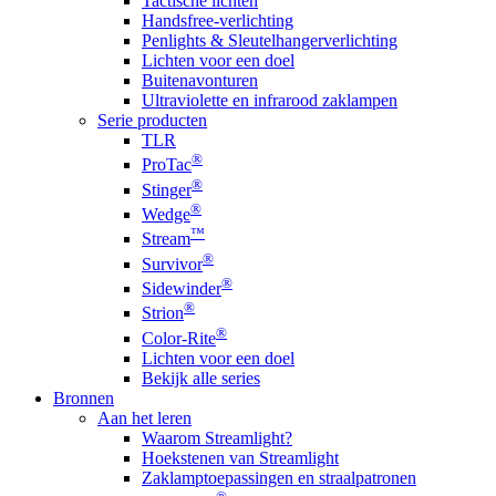
Tactische lichten
Handsfree-verlichting
Penlights & Sleutelhangerverlichting
Lichten voor een doel
Buitenavonturen
Ultraviolette en infrarood zaklampen
Serie producten
TLR
®
ProTac
®
Stinger
®
Wedge
™
Stream
®
Survivor
®
Sidewinder
®
Strion
®
Color-Rite
Lichten voor een doel
Bekijk alle series
Bronnen
Aan het leren
Waarom Streamlight?
Hoekstenen van Streamlight
Zaklamptoepassingen en straalpatronen