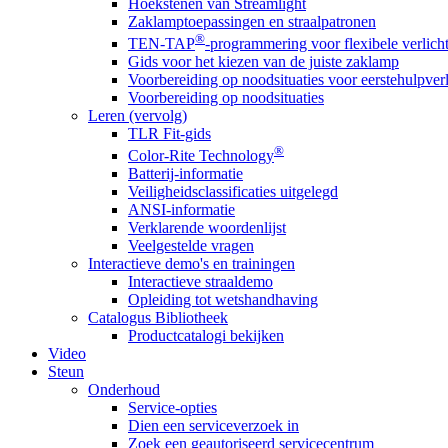
Hoekstenen van Streamlight
Zaklamptoepassingen en straalpatronen
®
TEN-TAP
-programmering voor flexibele verlich
Gids voor het kiezen van de juiste zaklamp
Voorbereiding op noodsituaties voor eerstehulpver
Voorbereiding op noodsituaties
Leren (vervolg)
TLR Fit-gids
®
Color-Rite Technology
Batterij-informatie
Veiligheidsclassificaties uitgelegd
ANSI-informatie
Verklarende woordenlijst
Veelgestelde vragen
Interactieve demo's en trainingen
Interactieve straaldemo
Opleiding tot wetshandhaving
Catalogus Bibliotheek
Productcatalogi bekijken
Video
Steun
Onderhoud
Service-opties
Dien een serviceverzoek in
Zoek een geautoriseerd servicecentrum