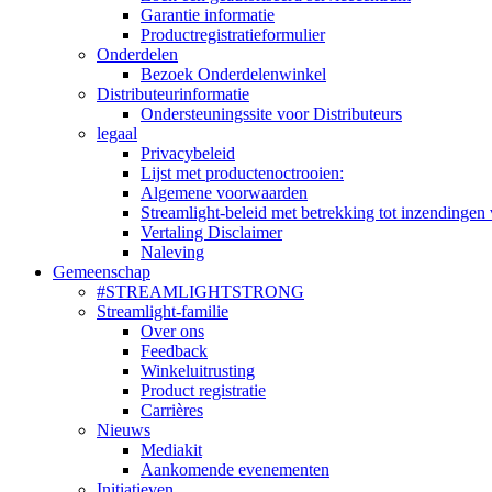
Garantie informatie
Productregistratieformulier
Onderdelen
Bezoek Onderdelenwinkel
Distributeurinformatie
Ondersteuningssite voor Distributeurs
legaal
Privacybeleid
Lijst met productenoctrooien:
Algemene voorwaarden
Streamlight-beleid met betrekking tot inzendingen 
Vertaling Disclaimer
Naleving
Gemeenschap
#STREAMLIGHTSTRONG
Streamlight-familie
Over ons
Feedback
Winkeluitrusting
Product registratie
Carrières
Nieuws
Mediakit
Aankomende evenementen
Initiatieven