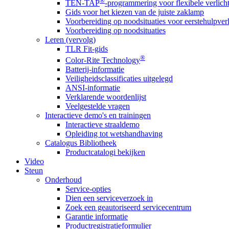
®
TEN-TAP
-programmering voor flexibele verlich
Gids voor het kiezen van de juiste zaklamp
Voorbereiding op noodsituaties voor eerstehulpver
Voorbereiding op noodsituaties
Leren (vervolg)
TLR Fit-gids
®
Color-Rite Technology
Batterij-informatie
Veiligheidsclassificaties uitgelegd
ANSI-informatie
Verklarende woordenlijst
Veelgestelde vragen
Interactieve demo's en trainingen
Interactieve straaldemo
Opleiding tot wetshandhaving
Catalogus Bibliotheek
Productcatalogi bekijken
Video
Steun
Onderhoud
Service-opties
Dien een serviceverzoek in
Zoek een geautoriseerd servicecentrum
Garantie informatie
Productregistratieformulier