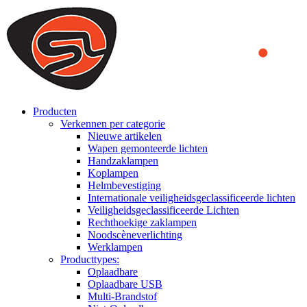
We use cookies to ensure that we provide you the best experience on o
you a better experience. To learn more or to find out how you can di
ACCEPT AND CLOSE
Producten
Verkennen per categorie
Nieuwe artikelen
Wapen gemonteerde lichten
Handzaklampen
Koplampen
Helmbevestiging
Internationale veiligheidsgeclassificeerde lichten
Veiligheidsgeclassificeerde Lichten
Rechthoekige zaklampen
Noodscèneverlichting
Werklampen
Producttypes:
Oplaadbare
Oplaadbare USB
Multi-Brandstof