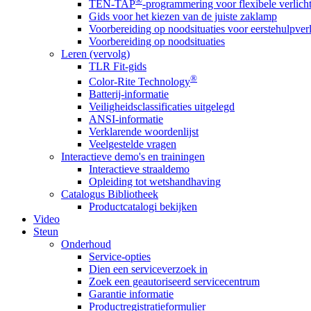
®
TEN-TAP
-programmering voor flexibele verlich
Gids voor het kiezen van de juiste zaklamp
Voorbereiding op noodsituaties voor eerstehulpver
Voorbereiding op noodsituaties
Leren (vervolg)
TLR Fit-gids
®
Color-Rite Technology
Batterij-informatie
Veiligheidsclassificaties uitgelegd
ANSI-informatie
Verklarende woordenlijst
Veelgestelde vragen
Interactieve demo's en trainingen
Interactieve straaldemo
Opleiding tot wetshandhaving
Catalogus Bibliotheek
Productcatalogi bekijken
Video
Steun
Onderhoud
Service-opties
Dien een serviceverzoek in
Zoek een geautoriseerd servicecentrum
Garantie informatie
Productregistratieformulier