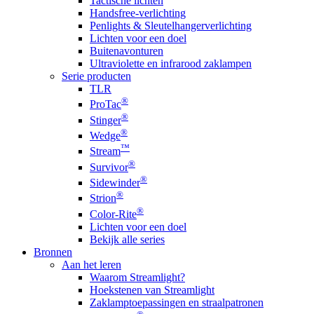
Tactische lichten
Handsfree-verlichting
Penlights & Sleutelhangerverlichting
Lichten voor een doel
Buitenavonturen
Ultraviolette en infrarood zaklampen
Serie producten
TLR
®
ProTac
®
Stinger
®
Wedge
™
Stream
®
Survivor
®
Sidewinder
®
Strion
®
Color-Rite
Lichten voor een doel
Bekijk alle series
Bronnen
Aan het leren
Waarom Streamlight?
Hoekstenen van Streamlight
Zaklamptoepassingen en straalpatronen