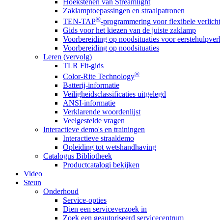
Hoekstenen van Streamlight
Zaklamptoepassingen en straalpatronen
®
TEN-TAP
-programmering voor flexibele verlich
Gids voor het kiezen van de juiste zaklamp
Voorbereiding op noodsituaties voor eerstehulpver
Voorbereiding op noodsituaties
Leren (vervolg)
TLR Fit-gids
®
Color-Rite Technology
Batterij-informatie
Veiligheidsclassificaties uitgelegd
ANSI-informatie
Verklarende woordenlijst
Veelgestelde vragen
Interactieve demo's en trainingen
Interactieve straaldemo
Opleiding tot wetshandhaving
Catalogus Bibliotheek
Productcatalogi bekijken
Video
Steun
Onderhoud
Service-opties
Dien een serviceverzoek in
Zoek een geautoriseerd servicecentrum