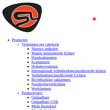
We use cookies to ensure that we provide you the best experience on o
you a better experience. To learn more or to find out how you can di
ACCEPT AND CLOSE
Producten
Verkennen per categorie
Nieuwe artikelen
Wapen gemonteerde lichten
Handzaklampen
Koplampen
Helmbevestiging
Internationale veiligheidsgeclassificeerde lichten
Veiligheidsgeclassificeerde Lichten
Rechthoekige zaklampen
Noodscèneverlichting
Werklampen
Producttypes:
Oplaadbare
Oplaadbare USB
Multi-Brandstof