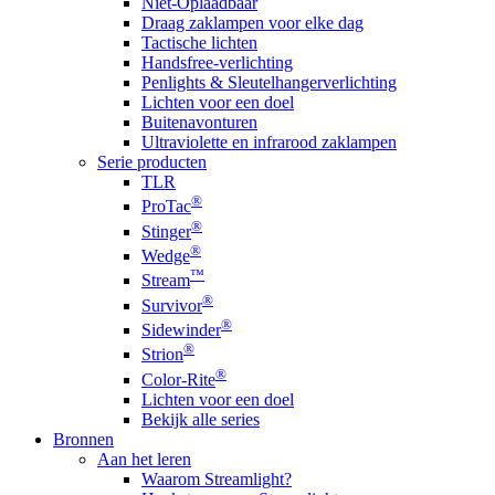
Niet-Oplaadbaar
Draag zaklampen voor elke dag
Tactische lichten
Handsfree-verlichting
Penlights & Sleutelhangerverlichting
Lichten voor een doel
Buitenavonturen
Ultraviolette en infrarood zaklampen
Serie producten
TLR
®
ProTac
®
Stinger
®
Wedge
™
Stream
®
Survivor
®
Sidewinder
®
Strion
®
Color-Rite
Lichten voor een doel
Bekijk alle series
Bronnen
Aan het leren
Waarom Streamlight?