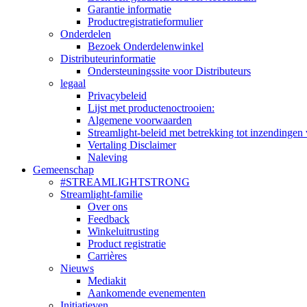
Garantie informatie
Productregistratieformulier
Onderdelen
Bezoek Onderdelenwinkel
Distributeurinformatie
Ondersteuningssite voor Distributeurs
legaal
Privacybeleid
Lijst met productenoctrooien:
Algemene voorwaarden
Streamlight-beleid met betrekking tot inzendingen 
Vertaling Disclaimer
Naleving
Gemeenschap
#STREAMLIGHTSTRONG
Streamlight-familie
Over ons
Feedback
Winkeluitrusting
Product registratie
Carrières
Nieuws
Mediakit
Aankomende evenementen
Initiatieven