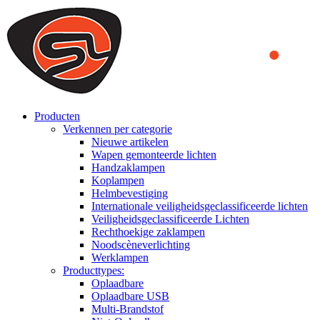
We use cookies to ensure that we provide you the best experience
on our website. By continuing to browse this website, you accept
that cookies are used to help us analyze how the website is used and
to offer you a better experience. To learn more or to find out how
you can disable cookies, you can access our
Privacy Policy
.
ACCEPT AND CLOSE
Producten
Verkennen per categorie
Nieuwe artikelen
Wapen gemonteerde lichten
Handzaklampen
Koplampen
Helmbevestiging
Internationale veiligheidsgeclassificeerde lichten
Veiligheidsgeclassificeerde Lichten
Rechthoekige zaklampen
Noodscèneverlichting
Werklampen
Producttypes:
Oplaadbare
Oplaadbare USB
Multi-Brandstof