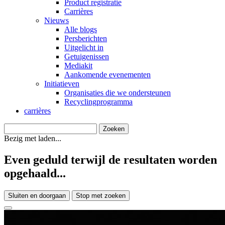
Product registratie
Carrières
Nieuws
Alle blogs
Persberichten
Uitgelicht in
Getuigenissen
Mediakit
Aankomende evenementen
Initiatieven
Organisaties die we ondersteunen
Recyclingprogramma
carrières
Bezig met laden...
Even geduld terwijl de resultaten worden
opgehaald...
Sluiten en doorgaan
Stop met zoeken