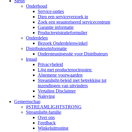
Steun
Onderhoud
Service-opties
Dien een serviceverzoek in
Zoek een geautoriseerd servicecentrum
Garantie informatie
Productregistratieformulier
Onderdelen
Bezoek Onderdelenwinkel
Distributeurinformatie
Ondersteuningssite voor Distributeurs
legaal
Privacybeleid
Lijst met productenoctrooien:
Algemene voorwaarden
Streamlight-beleid met betrekking tot
inzendingen van uitvinders
Vertaling Disclaimer
Naleving
Gemeenschap
#STREAMLIGHTSTRONG
Streamlight-familie
Over ons
Feedback
Winkeluitrusting