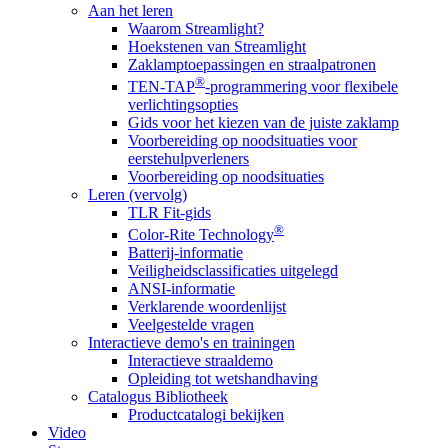
Aan het leren
Waarom Streamlight?
Hoekstenen van Streamlight
Zaklamptoepassingen en straalpatronen
®
TEN-TAP
-programmering voor flexibele
verlichtingsopties
Gids voor het kiezen van de juiste zaklamp
Voorbereiding op noodsituaties voor
eerstehulpverleners
Voorbereiding op noodsituaties
Leren (vervolg)
TLR Fit-gids
®
Color-Rite Technology
Batterij-informatie
Veiligheidsclassificaties uitgelegd
ANSI-informatie
Verklarende woordenlijst
Veelgestelde vragen
Interactieve demo's en trainingen
Interactieve straaldemo
Opleiding tot wetshandhaving
Catalogus Bibliotheek
Productcatalogi bekijken
Video