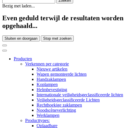
Bezig met laden...
Even geduld terwijl de resultaten worden
opgehaald...
Sluiten en doorgaan
Stop met zoeken
Producten
Verkennen per categorie
Nieuwe artikelen
Wapen gemonteerde lichten
Handzaklampen
Koplampen
Helmbevestiging
Internationale veiligheidsgeclassificeerde lichten
Veiligheidsgeclassificeerde Lichten
Rechthoekige zaklampen
Noodscèneverlichting
Werklampen
Producttypes:
Oplaadbare