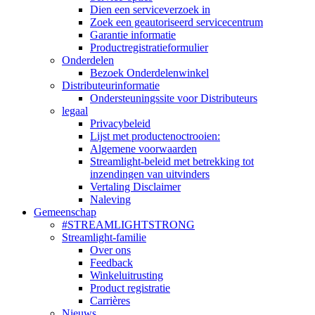
Dien een serviceverzoek in
Zoek een geautoriseerd servicecentrum
Garantie informatie
Productregistratieformulier
Onderdelen
Bezoek Onderdelenwinkel
Distributeurinformatie
Ondersteuningssite voor Distributeurs
legaal
Privacybeleid
Lijst met productenoctrooien:
Algemene voorwaarden
Streamlight-beleid met betrekking tot
inzendingen van uitvinders
Vertaling Disclaimer
Naleving
Gemeenschap
#STREAMLIGHTSTRONG
Streamlight-familie
Over ons
Feedback
Winkeluitrusting
Product registratie
Carrières
Nieuws