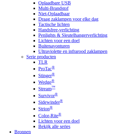
Oplaadbare USB
Multi-Brandstof
Niet-Oplaadbaar
Draag zaklampen voor elke dag
Tactische lichten
Handsfree-verlichting
Penlights & Sleutelhangerverlichting
Lichten voor een doel
Buitenavonturen
Ultraviolette en infrarood zaklampen
Serie producten
TLR
®
ProTac
®
Stinger
®
Wedge
™
Stream
®
Survivor
®
Sidewinder
®
Strion
®
Color-Rite
Lichten voor een doel
Bekijk alle series
Bronnen