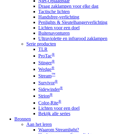
Niet-Oplaadbaar
Draag zaklampen voor elke dag
Tactische lichten
Handsfree-verlichting
Penlights & Sleutelhangerverlichting
Lichten voor een doel
Buitenavonturen
Ultraviolette en infrarood zaklampen
Serie producten
TLR
®
ProTac
®
Stinger
®
Wedge
™
Stream
®
Survivor
®
Sidewinder
®
Strion
®
Color-Rite
Lichten voor een doel
Bekijk alle series
Bronnen
Aan het leren
Waarom Streamlight?