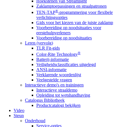
Hoekstenen van Streamlight
Zaklamptoepassingen en straalpatronen
®
TEN-TAP
-programmering voor flexibele
verlichtingsopties
Gids voor het kiezen van de juiste zaklamp
Voorbereiding op noodsituaties voor
eerstehulpverleners
Voorbereiding op noodsituaties
Leren (vervolg)
TLR Fit-gids
®
Color-Rite Technology
Batterij-informatie
Veiligheidsclassificaties uitgelegd
ANSI-informatie
Verklarende woordenlijst
Veelgestelde vragen
Interactieve demo's en trainingen
Interactieve straaldemo
Opleiding tot wetshandhaving
Catalogus Bibliotheek
Productcatalogi bekijken
Video
Steun
Onderhoud
Service-opties