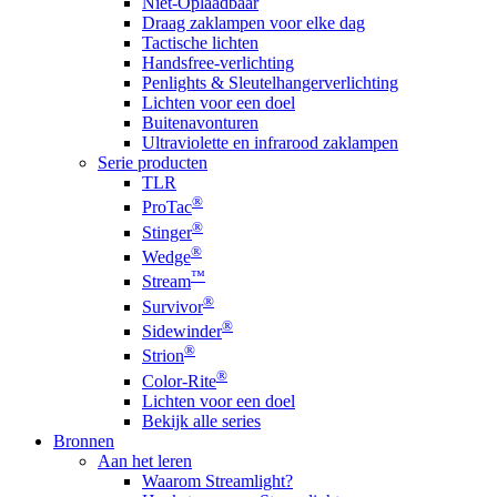
Niet-Oplaadbaar
Draag zaklampen voor elke dag
Tactische lichten
Handsfree-verlichting
Penlights & Sleutelhangerverlichting
Lichten voor een doel
Buitenavonturen
Ultraviolette en infrarood zaklampen
Serie producten
TLR
®
ProTac
®
Stinger
®
Wedge
™
Stream
®
Survivor
®
Sidewinder
®
Strion
®
Color-Rite
Lichten voor een doel
Bekijk alle series
Bronnen
Aan het leren
Waarom Streamlight?