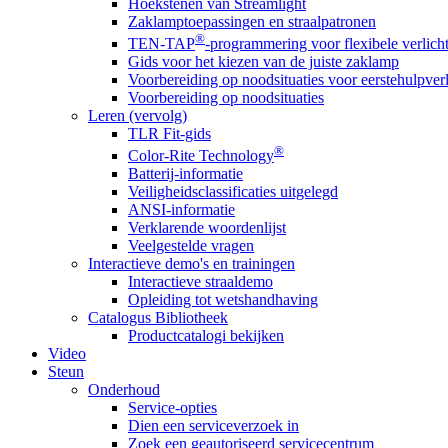
Hoekstenen van Streamlight
Zaklamptoepassingen en straalpatronen
®
TEN-TAP
-programmering voor flexibele verlich
Gids voor het kiezen van de juiste zaklamp
Voorbereiding op noodsituaties voor eerstehulpver
Voorbereiding op noodsituaties
Leren (vervolg)
TLR Fit-gids
®
Color-Rite Technology
Batterij-informatie
Veiligheidsclassificaties uitgelegd
ANSI-informatie
Verklarende woordenlijst
Veelgestelde vragen
Interactieve demo's en trainingen
Interactieve straaldemo
Opleiding tot wetshandhaving
Catalogus Bibliotheek
Productcatalogi bekijken
Video
Steun
Onderhoud
Service-opties
Dien een serviceverzoek in
Zoek een geautoriseerd servicecentrum