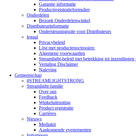
Garantie informatie
Productregistratieformulier
Onderdelen
Bezoek Onderdelenwinkel
Distributeurinformatie
Ondersteuningssite voor Distributeurs
legaal
Privacybeleid
Lijst met productenoctrooien:
Algemene voorwaarden
Streamlight-beleid met betrekking tot inzendingen 
Vertaling Disclaimer
Naleving
Gemeenschap
#STREAMLIGHTSTRONG
Streamlight-familie
Over ons
Feedback
Winkeluitrusting
Product registratie
Carrières
Nieuws
Mediakit
Aankomende evenementen
Initiatieven