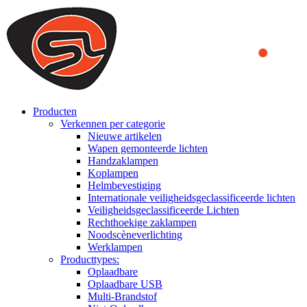
We use cookies to ensure that we provide you the best experience on o
you a better experience. To learn more or to find out how you can di
ACCEPT AND CLOSE
Producten
Verkennen per categorie
Nieuwe artikelen
Wapen gemonteerde lichten
Handzaklampen
Koplampen
Helmbevestiging
Internationale veiligheidsgeclassificeerde lichten
Veiligheidsgeclassificeerde Lichten
Rechthoekige zaklampen
Noodscèneverlichting
Werklampen
Producttypes:
Oplaadbare
Oplaadbare USB
Multi-Brandstof