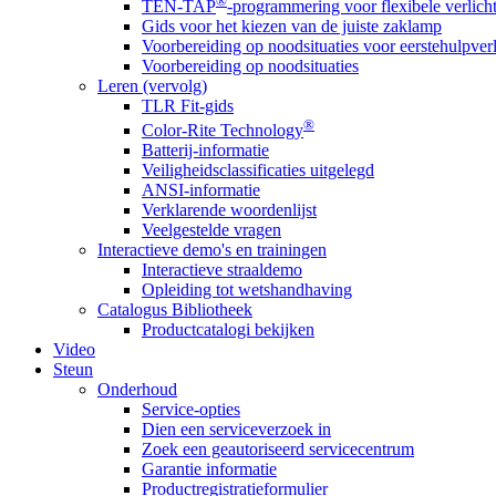
®
TEN-TAP
-programmering voor flexibele verlich
Gids voor het kiezen van de juiste zaklamp
Voorbereiding op noodsituaties voor eerstehulpver
Voorbereiding op noodsituaties
Leren (vervolg)
TLR Fit-gids
®
Color-Rite Technology
Batterij-informatie
Veiligheidsclassificaties uitgelegd
ANSI-informatie
Verklarende woordenlijst
Veelgestelde vragen
Interactieve demo's en trainingen
Interactieve straaldemo
Opleiding tot wetshandhaving
Catalogus Bibliotheek
Productcatalogi bekijken
Video
Steun
Onderhoud
Service-opties
Dien een serviceverzoek in
Zoek een geautoriseerd servicecentrum
Garantie informatie
Productregistratieformulier