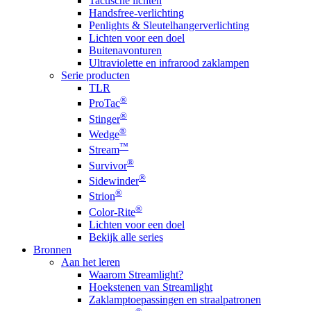
Tactische lichten
Handsfree-verlichting
Penlights & Sleutelhangerverlichting
Lichten voor een doel
Buitenavonturen
Ultraviolette en infrarood zaklampen
Serie producten
TLR
®
ProTac
®
Stinger
®
Wedge
™
Stream
®
Survivor
®
Sidewinder
®
Strion
®
Color-Rite
Lichten voor een doel
Bekijk alle series
Bronnen
Aan het leren
Waarom Streamlight?
Hoekstenen van Streamlight
Zaklamptoepassingen en straalpatronen