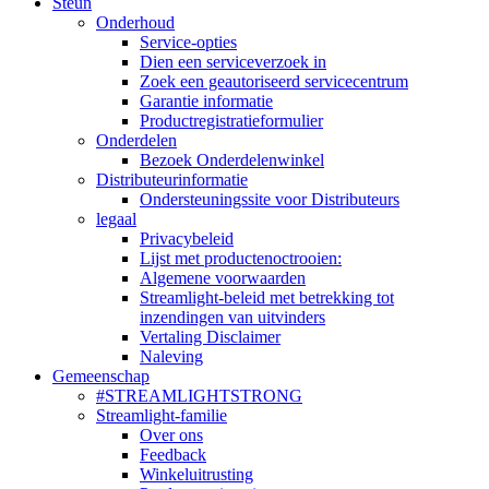
Steun
Onderhoud
Service-opties
Dien een serviceverzoek in
Zoek een geautoriseerd servicecentrum
Garantie informatie
Productregistratieformulier
Onderdelen
Bezoek Onderdelenwinkel
Distributeurinformatie
Ondersteuningssite voor Distributeurs
legaal
Privacybeleid
Lijst met productenoctrooien:
Algemene voorwaarden
Streamlight-beleid met betrekking tot
inzendingen van uitvinders
Vertaling Disclaimer
Naleving
Gemeenschap
#STREAMLIGHTSTRONG
Streamlight-familie
Over ons
Feedback
Winkeluitrusting