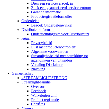
Dien een serviceverzoek in
Zoek een geautoriseerd servicecentrum
Garantie informatie
Productregistratieformulier
Onderdelen
Bezoek Onderdelenwinkel
Distributeurinformatie
Ondersteuningssite voor Distributeurs
legaal
Privacybeleid
Lijst met productenoctrooien:
Algemene voorwaarden
Streamlight-beleid met betrekking tot
inzendingen van uitvinders
Vertaling Disclaimer
Naleving
Gemeenschap
#STREAMLIGHTSTRONG
Streamlight-familie
Over ons
Feedback
Winkeluitrusting
Product registratie
Carrières
Nieuws