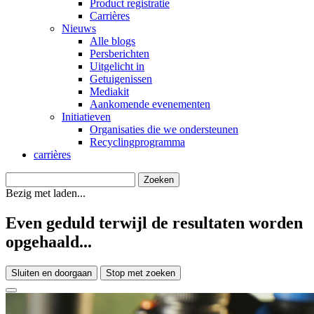
Product registratie
Carrières
Nieuws
Alle blogs
Persberichten
Uitgelicht in
Getuigenissen
Mediakit
Aankomende evenementen
Initiatieven
Organisaties die we ondersteunen
Recyclingprogramma
carrières
Bezig met laden...
Even geduld terwijl de resultaten worden
opgehaald...
Sluiten en doorgaan
Stop met zoeken