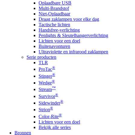
Oplaadbare USB
Multi-Brandstof
Niet-Oplaadbaar
Draag zaklampen voor elke dag
Tactische lichten
Handsfree-verlichting
Penlights & Sleutelhangerverlichting
Lichten voor een doel
Buitenavonturen
Ultraviolette en infrarood zaklampen
Serie producten
TLR
®
ProTac
®
Stinger
®
Wedge
™
Stream
®
Survivor
®
Sidewinder
®
Strion
®
Color-Rite
Lichten voor een doel
Bekijk alle series
Bronnen