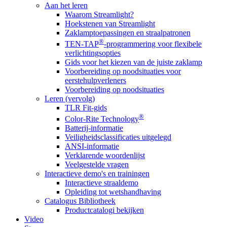
Aan het leren
Waarom Streamlight?
Hoekstenen van Streamlight
Zaklamptoepassingen en straalpatronen
®
TEN-TAP
-programmering voor flexibele
verlichtingsopties
Gids voor het kiezen van de juiste zaklamp
Voorbereiding op noodsituaties voor
eerstehulpverleners
Voorbereiding op noodsituaties
Leren (vervolg)
TLR Fit-gids
®
Color-Rite Technology
Batterij-informatie
Veiligheidsclassificaties uitgelegd
ANSI-informatie
Verklarende woordenlijst
Veelgestelde vragen
Interactieve demo's en trainingen
Interactieve straaldemo
Opleiding tot wetshandhaving
Catalogus Bibliotheek
Productcatalogi bekijken
Video