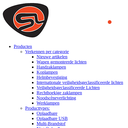
We use cookies to ensure that we provide you the best experience
on our website. By continuing to browse this website, you accept
that cookies are used to help us analyze how the website is used and
to offer you a better experience. To learn more or to find out how
you can disable cookies, you can access our
Privacy Policy
.
ACCEPT AND CLOSE
Producten
Verkennen per categorie
Nieuwe artikelen
Wapen gemonteerde lichten
Handzaklampen
Koplampen
Helmbevestiging
Internationale veiligheidsgeclassificeerde lichten
Veiligheidsgeclassificeerde Lichten
Rechthoekige zaklampen
Noodscèneverlichting
Werklampen
Producttypes:
Oplaadbare
Oplaadbare USB
Multi-Brandstof