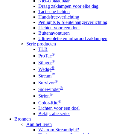
Niet-Oplaadbaar
Draag zaklampen voor elke dag
Tactische lichten
Handsfree-verlichting
Penlights & Sleutelhangerverlichting
Lichten voor een doel
Buitenavonturen
Ultraviolette en infrarood zaklampen
Serie producten
TLR
®
ProTac
®
Stinger
®
Wedge
™
Stream
®
Survivor
®
Sidewinder
®
Strion
®
Color-Rite
Lichten voor een doel
Bekijk alle series
Bronnen
Aan het leren
Waarom Streamlight?