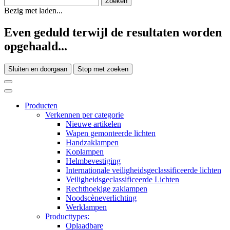
Bezig met laden...
Even geduld terwijl de resultaten worden
opgehaald...
Sluiten en doorgaan
Stop met zoeken
Producten
Verkennen per categorie
Nieuwe artikelen
Wapen gemonteerde lichten
Handzaklampen
Koplampen
Helmbevestiging
Internationale veiligheidsgeclassificeerde lichten
Veiligheidsgeclassificeerde Lichten
Rechthoekige zaklampen
Noodscèneverlichting
Werklampen
Producttypes:
Oplaadbare