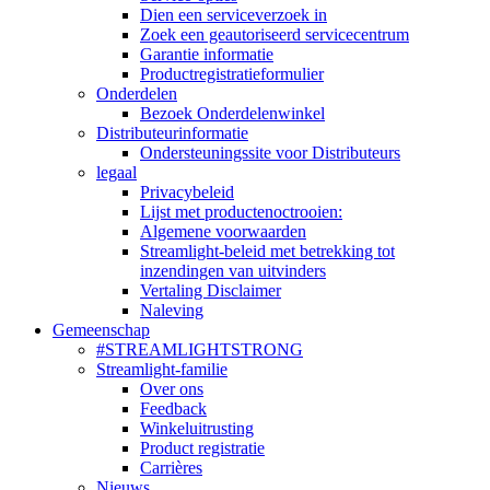
Dien een serviceverzoek in
Zoek een geautoriseerd servicecentrum
Garantie informatie
Productregistratieformulier
Onderdelen
Bezoek Onderdelenwinkel
Distributeurinformatie
Ondersteuningssite voor Distributeurs
legaal
Privacybeleid
Lijst met productenoctrooien:
Algemene voorwaarden
Streamlight-beleid met betrekking tot
inzendingen van uitvinders
Vertaling Disclaimer
Naleving
Gemeenschap
#STREAMLIGHTSTRONG
Streamlight-familie
Over ons
Feedback
Winkeluitrusting
Product registratie
Carrières
Nieuws