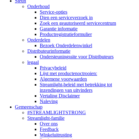
Steun
Onderhoud
Service-opties
Dien een serviceverzoek in
Zoek een geautoriseerd servicecentrum
Garantie informatie
Productregistratieformulier
Onderdelen
Bezoek Onderdelenwinkel
Distributeurinformatie
Ondersteuningssite voor Distributeurs
legaal
Privacybeleid
Lijst met productenoctrooien:
Algemene voorwaarden
Streamlight-beleid met betrekking tot
inzendingen van uitvinders
Vertaling Disclaimer
Naleving
Gemeenschap
#STREAMLIGHTSTRONG
Streamlight-familie
Over ons
Feedback
Winkeluitrusting