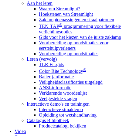
Aan het leren
Waarom Streamlight?
Hoekstenen van Streamlight
Zaklamptoepassingen en straalpatronen
®
TEN-TAP
-programmering voor flexibele
verlichtingsopties
Gids voor het kiezen van de juiste zaklamp
Voorbereiding op noodsituaties voor
eerstehulpverleners
Voorbereiding op noodsituaties
Leren (vervolg)
TLR Fit-gids
®
Color-Rite Technology
Batterij-informatie
Veiligheidsclassificaties uitgelegd
ANSI-informatie
Verklarende woordenlijst
Veelgestelde vragen
Interactieve demo's en trainingen
Interactieve straaldemo
Opleiding tot wetshandhaving
Catalogus Bibliotheek
Productcatalogi bekijken
Video