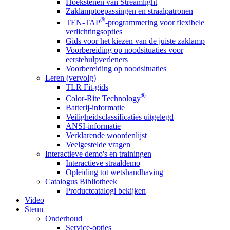
Hoekstenen van Streamlight
Zaklamptoepassingen en straalpatronen
®
TEN-TAP
-programmering voor flexibele
verlichtingsopties
Gids voor het kiezen van de juiste zaklamp
Voorbereiding op noodsituaties voor
eerstehulpverleners
Voorbereiding op noodsituaties
Leren (vervolg)
TLR Fit-gids
®
Color-Rite Technology
Batterij-informatie
Veiligheidsclassificaties uitgelegd
ANSI-informatie
Verklarende woordenlijst
Veelgestelde vragen
Interactieve demo's en trainingen
Interactieve straaldemo
Opleiding tot wetshandhaving
Catalogus Bibliotheek
Productcatalogi bekijken
Video
Steun
Onderhoud
Service-opties