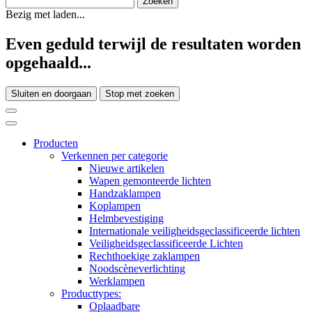
Bezig met laden...
Even geduld terwijl de resultaten worden
opgehaald...
Sluiten en doorgaan
Stop met zoeken
Producten
Verkennen per categorie
Nieuwe artikelen
Wapen gemonteerde lichten
Handzaklampen
Koplampen
Helmbevestiging
Internationale veiligheidsgeclassificeerde lichten
Veiligheidsgeclassificeerde Lichten
Rechthoekige zaklampen
Noodscèneverlichting
Werklampen
Producttypes:
Oplaadbare