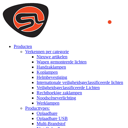
We use cookies to ensure that we provide you the best experience
on our website. By continuing to browse this website, you accept
that cookies are used to help us analyze how the website is used and
to offer you a better experience. To learn more or to find out how
you can disable cookies, you can access our
Privacy Policy
.
ACCEPT AND CLOSE
Producten
Verkennen per categorie
Nieuwe artikelen
Wapen gemonteerde lichten
Handzaklampen
Koplampen
Helmbevestiging
Internationale veiligheidsgeclassificeerde lichten
Veiligheidsgeclassificeerde Lichten
Rechthoekige zaklampen
Noodscèneverlichting
Werklampen
Producttypes:
Oplaadbare
Oplaadbare USB
Multi-Brandstof