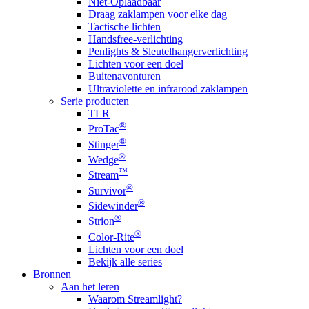
Niet-Oplaadbaar
Draag zaklampen voor elke dag
Tactische lichten
Handsfree-verlichting
Penlights & Sleutelhangerverlichting
Lichten voor een doel
Buitenavonturen
Ultraviolette en infrarood zaklampen
Serie producten
TLR
®
ProTac
®
Stinger
®
Wedge
™
Stream
®
Survivor
®
Sidewinder
®
Strion
®
Color-Rite
Lichten voor een doel
Bekijk alle series
Bronnen
Aan het leren
Waarom Streamlight?