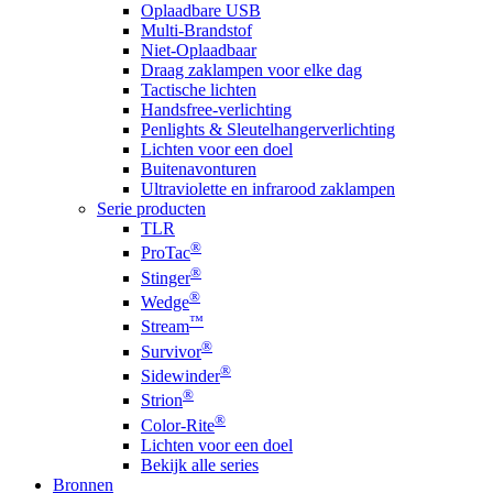
Oplaadbare USB
Multi-Brandstof
Niet-Oplaadbaar
Draag zaklampen voor elke dag
Tactische lichten
Handsfree-verlichting
Penlights & Sleutelhangerverlichting
Lichten voor een doel
Buitenavonturen
Ultraviolette en infrarood zaklampen
Serie producten
TLR
®
ProTac
®
Stinger
®
Wedge
™
Stream
®
Survivor
®
Sidewinder
®
Strion
®
Color-Rite
Lichten voor een doel
Bekijk alle series
Bronnen