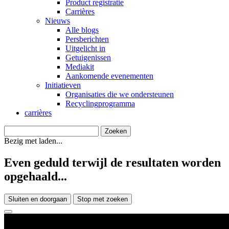
Product registratie
Carrières
Nieuws
Alle blogs
Persberichten
Uitgelicht in
Getuigenissen
Mediakit
Aankomende evenementen
Initiatieven
Organisaties die we ondersteunen
Recyclingprogramma
carrières
Bezig met laden...
Even geduld terwijl de resultaten worden
opgehaald...
Sluiten en doorgaan
Stop met zoeken