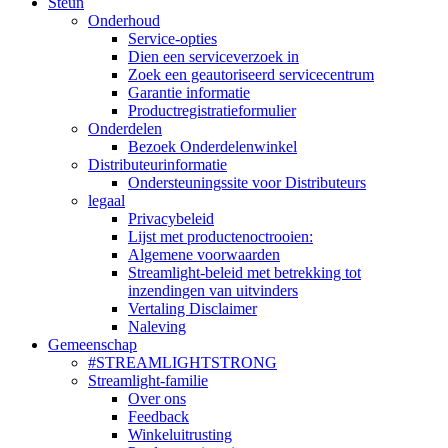
Steun
Onderhoud
Service-opties
Dien een serviceverzoek in
Zoek een geautoriseerd servicecentrum
Garantie informatie
Productregistratieformulier
Onderdelen
Bezoek Onderdelenwinkel
Distributeurinformatie
Ondersteuningssite voor Distributeurs
legaal
Privacybeleid
Lijst met productenoctrooien:
Algemene voorwaarden
Streamlight-beleid met betrekking tot
inzendingen van uitvinders
Vertaling Disclaimer
Naleving
Gemeenschap
#STREAMLIGHTSTRONG
Streamlight-familie
Over ons
Feedback
Winkeluitrusting