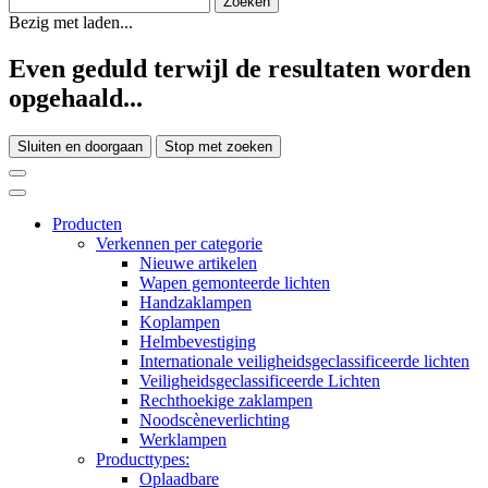
Bezig met laden...
Even geduld terwijl de resultaten worden
opgehaald...
Sluiten en doorgaan
Stop met zoeken
Producten
Verkennen per categorie
Nieuwe artikelen
Wapen gemonteerde lichten
Handzaklampen
Koplampen
Helmbevestiging
Internationale veiligheidsgeclassificeerde lichten
Veiligheidsgeclassificeerde Lichten
Rechthoekige zaklampen
Noodscèneverlichting
Werklampen
Producttypes:
Oplaadbare