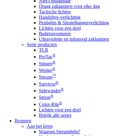
Niet-Oplaadbaar
Draag zaklampen voor elke dag
Tactische lichten
Handsfree-verlichting
Penlights & Sleutelhangerverlichting
Lichten voor een doel
Buitenavonturen
Ultraviolette en infrarood zaklampen
Serie producten
TLR
®
ProTac
®
Stinger
®
Wedge
™
Stream
®
Survivor
®
Sidewinder
®
Strion
®
Color-Rite
Lichten voor een doel
Bekijk alle series
Bronnen
Aan het leren
Waarom Streamlight?