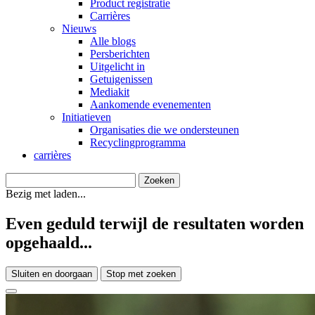
Product registratie
Carrières
Nieuws
Alle blogs
Persberichten
Uitgelicht in
Getuigenissen
Mediakit
Aankomende evenementen
Initiatieven
Organisaties die we ondersteunen
Recyclingprogramma
carrières
Bezig met laden...
Even geduld terwijl de resultaten worden
opgehaald...
Sluiten en doorgaan
Stop met zoeken