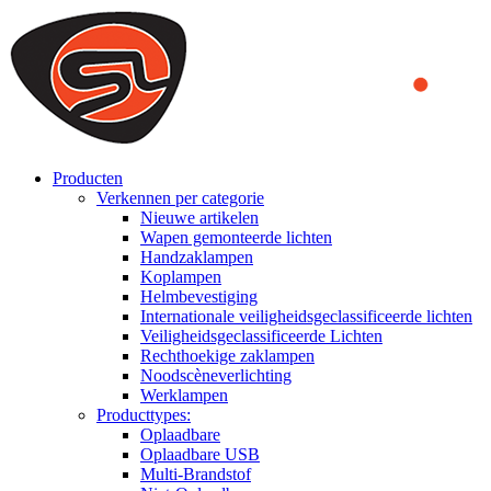
We use cookies to ensure that we provide you the best experience
on our website. By continuing to browse this website, you accept
that cookies are used to help us analyze how the website is used and
to offer you a better experience. To learn more or to find out how
you can disable cookies, you can access our
Privacy Policy
.
ACCEPT AND CLOSE
Producten
Verkennen per categorie
Nieuwe artikelen
Wapen gemonteerde lichten
Handzaklampen
Koplampen
Helmbevestiging
Internationale veiligheidsgeclassificeerde lichten
Veiligheidsgeclassificeerde Lichten
Rechthoekige zaklampen
Noodscèneverlichting
Werklampen
Producttypes:
Oplaadbare
Oplaadbare USB
Multi-Brandstof