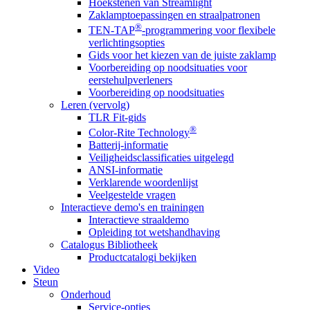
Hoekstenen van Streamlight
Zaklamptoepassingen en straalpatronen
®
TEN-TAP
-programmering voor flexibele
verlichtingsopties
Gids voor het kiezen van de juiste zaklamp
Voorbereiding op noodsituaties voor
eerstehulpverleners
Voorbereiding op noodsituaties
Leren (vervolg)
TLR Fit-gids
®
Color-Rite Technology
Batterij-informatie
Veiligheidsclassificaties uitgelegd
ANSI-informatie
Verklarende woordenlijst
Veelgestelde vragen
Interactieve demo's en trainingen
Interactieve straaldemo
Opleiding tot wetshandhaving
Catalogus Bibliotheek
Productcatalogi bekijken
Video
Steun
Onderhoud
Service-opties