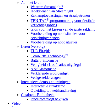
Aan het leren
Waarom Streamlight?
Hoekstenen van Streamlight
Zaklamptoepassingen en straalpatronen
®
TEN-TAP
-programmering voor flexibele
verlichtingsopties
Gids voor het kiezen van de juiste zaklamp
Voorbereiding op noodsituaties voor
eerstehulpverleners
Voorbereiding op noodsituaties
Leren (vervolg)
TLR Fit-gids
®
Color-Rite Technology
Batterij-informatie
Veiligheidsclassificaties uitgelegd
ANSI-informatie
Verklarende woordenlijst
Veelgestelde vragen
Interactieve demo's en trainingen
Interactieve straaldemo
Opleiding tot wetshandhaving
Catalogus Bibliotheek
Productcatalogi bekijken
Video