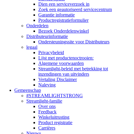
Dien een serviceverzoek in
Zoek een geautoriseerd servicecentrum
Garantie informatie
Productregistratieformulier
Onderdelen
Bezoek Onderdelenwinkel
Distributeurinformatie
Ondersteuningssite voor Distributeurs
legaal
Privacybeleid
Lijst met productenoctrooien:
Algemene voorwaarden
Streamlight-beleid met betrekking tot
inzendingen van uitvinders
Vertaling Disclaimer
Naleving
Gemeenschap
#STREAMLIGHTSTRONG
Streamlight-familie
Over ons
Feedback
Winkeluitrusting
Product registratie
Carrières
Nieuws