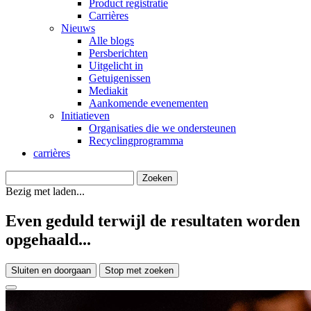
Product registratie
Carrières
Nieuws
Alle blogs
Persberichten
Uitgelicht in
Getuigenissen
Mediakit
Aankomende evenementen
Initiatieven
Organisaties die we ondersteunen
Recyclingprogramma
carrières
Bezig met laden...
Even geduld terwijl de resultaten worden
opgehaald...
Sluiten en doorgaan
Stop met zoeken