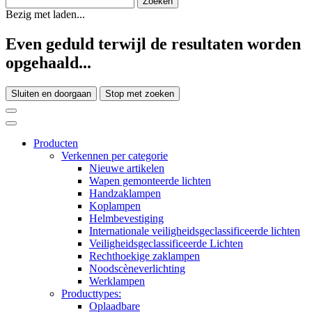
Bezig met laden...
Even geduld terwijl de resultaten worden
opgehaald...
Sluiten en doorgaan
Stop met zoeken
Producten
Verkennen per categorie
Nieuwe artikelen
Wapen gemonteerde lichten
Handzaklampen
Koplampen
Helmbevestiging
Internationale veiligheidsgeclassificeerde lichten
Veiligheidsgeclassificeerde Lichten
Rechthoekige zaklampen
Noodscèneverlichting
Werklampen
Producttypes:
Oplaadbare