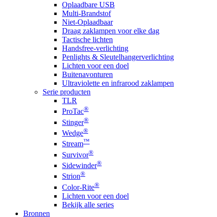
Oplaadbare USB
Multi-Brandstof
Niet-Oplaadbaar
Draag zaklampen voor elke dag
Tactische lichten
Handsfree-verlichting
Penlights & Sleutelhangerverlichting
Lichten voor een doel
Buitenavonturen
Ultraviolette en infrarood zaklampen
Serie producten
TLR
®
ProTac
®
Stinger
®
Wedge
™
Stream
®
Survivor
®
Sidewinder
®
Strion
®
Color-Rite
Lichten voor een doel
Bekijk alle series
Bronnen