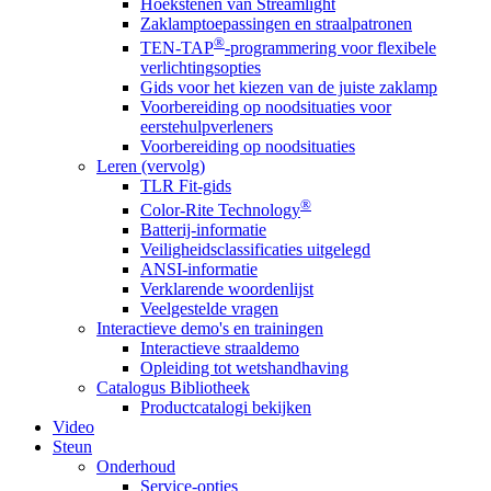
Hoekstenen van Streamlight
Zaklamptoepassingen en straalpatronen
®
TEN-TAP
-programmering voor flexibele
verlichtingsopties
Gids voor het kiezen van de juiste zaklamp
Voorbereiding op noodsituaties voor
eerstehulpverleners
Voorbereiding op noodsituaties
Leren (vervolg)
TLR Fit-gids
®
Color-Rite Technology
Batterij-informatie
Veiligheidsclassificaties uitgelegd
ANSI-informatie
Verklarende woordenlijst
Veelgestelde vragen
Interactieve demo's en trainingen
Interactieve straaldemo
Opleiding tot wetshandhaving
Catalogus Bibliotheek
Productcatalogi bekijken
Video
Steun
Onderhoud
Service-opties