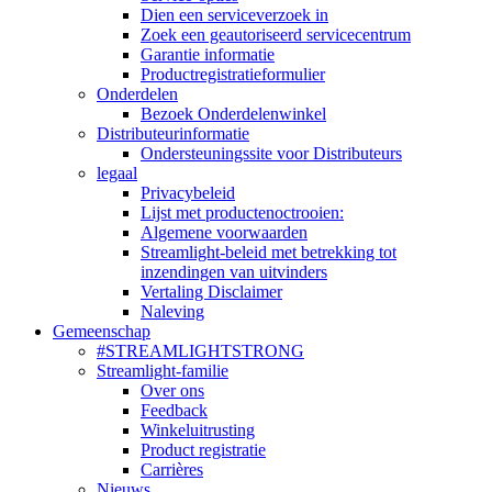
Dien een serviceverzoek in
Zoek een geautoriseerd servicecentrum
Garantie informatie
Productregistratieformulier
Onderdelen
Bezoek Onderdelenwinkel
Distributeurinformatie
Ondersteuningssite voor Distributeurs
legaal
Privacybeleid
Lijst met productenoctrooien:
Algemene voorwaarden
Streamlight-beleid met betrekking tot
inzendingen van uitvinders
Vertaling Disclaimer
Naleving
Gemeenschap
#STREAMLIGHTSTRONG
Streamlight-familie
Over ons
Feedback
Winkeluitrusting
Product registratie
Carrières
Nieuws