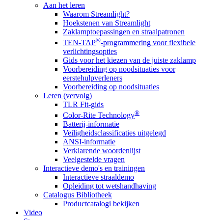
Aan het leren
Waarom Streamlight?
Hoekstenen van Streamlight
Zaklamptoepassingen en straalpatronen
®
TEN-TAP
-programmering voor flexibele
verlichtingsopties
Gids voor het kiezen van de juiste zaklamp
Voorbereiding op noodsituaties voor
eerstehulpverleners
Voorbereiding op noodsituaties
Leren (vervolg)
TLR Fit-gids
®
Color-Rite Technology
Batterij-informatie
Veiligheidsclassificaties uitgelegd
ANSI-informatie
Verklarende woordenlijst
Veelgestelde vragen
Interactieve demo's en trainingen
Interactieve straaldemo
Opleiding tot wetshandhaving
Catalogus Bibliotheek
Productcatalogi bekijken
Video