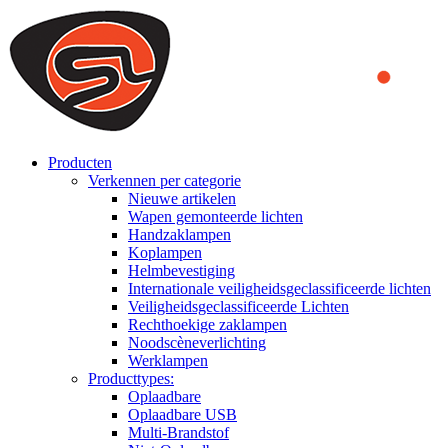
We use cookies to ensure that we provide you the best experience
on our website. By continuing to browse this website, you accept
that cookies are used to help us analyze how the website is used and
to offer you a better experience. To learn more or to find out how
you can disable cookies, you can access our
Privacy Policy
.
ACCEPT AND CLOSE
Producten
Verkennen per categorie
Nieuwe artikelen
Wapen gemonteerde lichten
Handzaklampen
Koplampen
Helmbevestiging
Internationale veiligheidsgeclassificeerde lichten
Veiligheidsgeclassificeerde Lichten
Rechthoekige zaklampen
Noodscèneverlichting
Werklampen
Producttypes:
Oplaadbare
Oplaadbare USB
Multi-Brandstof