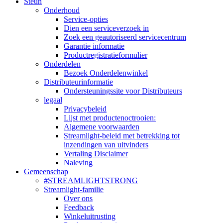
Steun
Onderhoud
Service-opties
Dien een serviceverzoek in
Zoek een geautoriseerd servicecentrum
Garantie informatie
Productregistratieformulier
Onderdelen
Bezoek Onderdelenwinkel
Distributeurinformatie
Ondersteuningssite voor Distributeurs
legaal
Privacybeleid
Lijst met productenoctrooien:
Algemene voorwaarden
Streamlight-beleid met betrekking tot
inzendingen van uitvinders
Vertaling Disclaimer
Naleving
Gemeenschap
#STREAMLIGHTSTRONG
Streamlight-familie
Over ons
Feedback
Winkeluitrusting