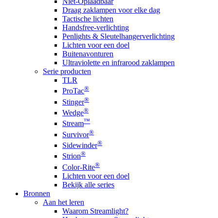
Niet-Oplaadbaar
Draag zaklampen voor elke dag
Tactische lichten
Handsfree-verlichting
Penlights & Sleutelhangerverlichting
Lichten voor een doel
Buitenavonturen
Ultraviolette en infrarood zaklampen
Serie producten
TLR
®
ProTac
®
Stinger
®
Wedge
™
Stream
®
Survivor
®
Sidewinder
®
Strion
®
Color-Rite
Lichten voor een doel
Bekijk alle series
Bronnen
Aan het leren
Waarom Streamlight?