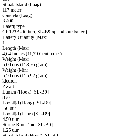
Straalafstand (Laag)
117 meter
Candela (Laag)
3.400
Baterij type
CR123A-lithium, SL-B9 oplaadbare batterij
Battery Quantity (Max)
1
Length (Max)
4,64 Inches (11,79 Centimeter)
Weight (Max)
5,60 ons (158,76 gram)
Weight (Min)
5,50 ons (155,92 gram)
kleuren
Zwart
Lumen (Hoog) [SL-B9]
850
Looptijd (Hoog) [SL-B9]
,50 uur
Looptijd (Laag) [SL-B9]
4,50 uur
Strobe Run Time [SL-B9]
1,25 uur
Straalafstand (Hoog) [SL-B9]