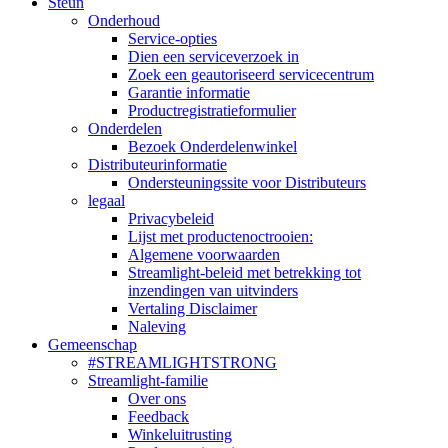
Steun
Onderhoud
Service-opties
Dien een serviceverzoek in
Zoek een geautoriseerd servicecentrum
Garantie informatie
Productregistratieformulier
Onderdelen
Bezoek Onderdelenwinkel
Distributeurinformatie
Ondersteuningssite voor Distributeurs
legaal
Privacybeleid
Lijst met productenoctrooien:
Algemene voorwaarden
Streamlight-beleid met betrekking tot
inzendingen van uitvinders
Vertaling Disclaimer
Naleving
Gemeenschap
#STREAMLIGHTSTRONG
Streamlight-familie
Over ons
Feedback
Winkeluitrusting