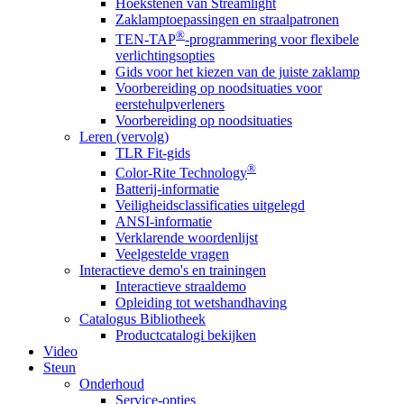
Hoekstenen van Streamlight
Zaklamptoepassingen en straalpatronen
®
TEN-TAP
-programmering voor flexibele
verlichtingsopties
Gids voor het kiezen van de juiste zaklamp
Voorbereiding op noodsituaties voor
eerstehulpverleners
Voorbereiding op noodsituaties
Leren (vervolg)
TLR Fit-gids
®
Color-Rite Technology
Batterij-informatie
Veiligheidsclassificaties uitgelegd
ANSI-informatie
Verklarende woordenlijst
Veelgestelde vragen
Interactieve demo's en trainingen
Interactieve straaldemo
Opleiding tot wetshandhaving
Catalogus Bibliotheek
Productcatalogi bekijken
Video
Steun
Onderhoud
Service-opties