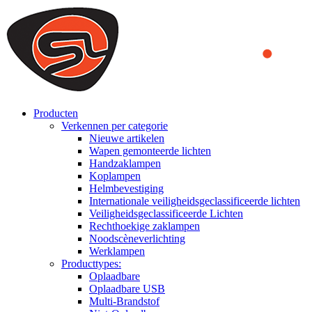
We use cookies to ensure that we provide you the best experience
on our website. By continuing to browse this website, you accept
that cookies are used to help us analyze how the website is used and
to offer you a better experience. To learn more or to find out how
you can disable cookies, you can access our
Privacy Policy
.
ACCEPT AND CLOSE
Producten
Verkennen per categorie
Nieuwe artikelen
Wapen gemonteerde lichten
Handzaklampen
Koplampen
Helmbevestiging
Internationale veiligheidsgeclassificeerde lichten
Veiligheidsgeclassificeerde Lichten
Rechthoekige zaklampen
Noodscèneverlichting
Werklampen
Producttypes:
Oplaadbare
Oplaadbare USB
Multi-Brandstof