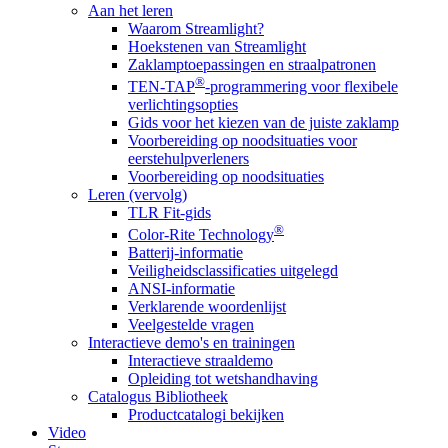
Aan het leren
Waarom Streamlight?
Hoekstenen van Streamlight
Zaklamptoepassingen en straalpatronen
®
TEN-TAP
-programmering voor flexibele
verlichtingsopties
Gids voor het kiezen van de juiste zaklamp
Voorbereiding op noodsituaties voor
eerstehulpverleners
Voorbereiding op noodsituaties
Leren (vervolg)
TLR Fit-gids
®
Color-Rite Technology
Batterij-informatie
Veiligheidsclassificaties uitgelegd
ANSI-informatie
Verklarende woordenlijst
Veelgestelde vragen
Interactieve demo's en trainingen
Interactieve straaldemo
Opleiding tot wetshandhaving
Catalogus Bibliotheek
Productcatalogi bekijken
Video