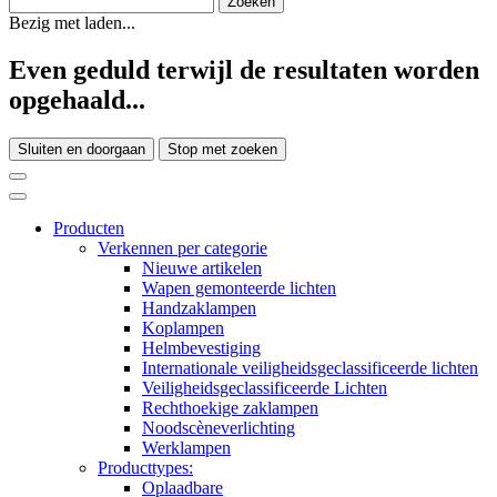
Bezig met laden...
Even geduld terwijl de resultaten worden
opgehaald...
Sluiten en doorgaan
Stop met zoeken
Producten
Verkennen per categorie
Nieuwe artikelen
Wapen gemonteerde lichten
Handzaklampen
Koplampen
Helmbevestiging
Internationale veiligheidsgeclassificeerde lichten
Veiligheidsgeclassificeerde Lichten
Rechthoekige zaklampen
Noodscèneverlichting
Werklampen
Producttypes:
Oplaadbare