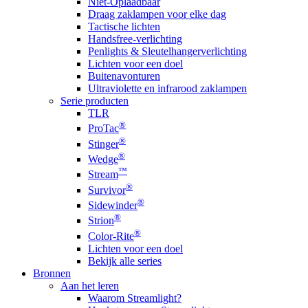
Niet-Oplaadbaar
Draag zaklampen voor elke dag
Tactische lichten
Handsfree-verlichting
Penlights & Sleutelhangerverlichting
Lichten voor een doel
Buitenavonturen
Ultraviolette en infrarood zaklampen
Serie producten
TLR
®
ProTac
®
Stinger
®
Wedge
™
Stream
®
Survivor
®
Sidewinder
®
Strion
®
Color-Rite
Lichten voor een doel
Bekijk alle series
Bronnen
Aan het leren
Waarom Streamlight?