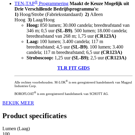
®
TEN-TAP
Programmering
Maakt de Keuze Mogelijk uit
Drie Verschillende Bedrijfsprogramma's:
1)
Hoog/Strobe (Fabrieksstandaard)
2)
Alleen
Hoog
3)
Laag/Hoog
Hoog:
850 lumen; 30.000 candela; breedteafstand van
346 m; 0,5 uur
(SL-B9)
. 500 lumen; 18.000 candela;
breedteafstand van 268 m; 1,75 uur
(CR123A)
Laag:
100 lumen; 3.400 candela; 117 m
breedteafstand; 4,5 uur
(SL-B9)
. 100 lumen; 3.400
candela; 117 m breedteafstand; 6,5 uur
(CR123A)
Stroboscoop:
1,25 uur
(SL-B9)
; 2,5 uur
(CR123A)
TLR FIT GIDS
®
Alle rechten voorbehouden. M-LOK
is een geregistreerd handelsmerk van Magpul
Industries Corp.
®
BOROFLOAT
is een geregistreerd handelsmerk van SCHOTT AG.
BEKIJK MEER
Product specificaties
Lumen (Laag)
100