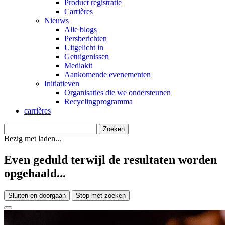
Product registratie
Carrières
Nieuws
Alle blogs
Persberichten
Uitgelicht in
Getuigenissen
Mediakit
Aankomende evenementen
Initiatieven
Organisaties die we ondersteunen
Recyclingprogramma
carrières
Bezig met laden...
Even geduld terwijl de resultaten worden
opgehaald...
Sluiten en doorgaan
Stop met zoeken