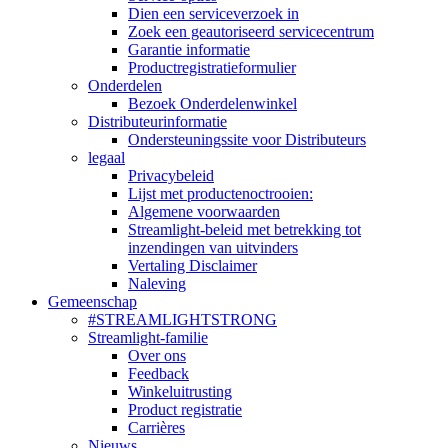
Dien een serviceverzoek in
Zoek een geautoriseerd servicecentrum
Garantie informatie
Productregistratieformulier
Onderdelen
Bezoek Onderdelenwinkel
Distributeurinformatie
Ondersteuningssite voor Distributeurs
legaal
Privacybeleid
Lijst met productenoctrooien:
Algemene voorwaarden
Streamlight-beleid met betrekking tot
inzendingen van uitvinders
Vertaling Disclaimer
Naleving
Gemeenschap
#STREAMLIGHTSTRONG
Streamlight-familie
Over ons
Feedback
Winkeluitrusting
Product registratie
Carrières
Nieuws