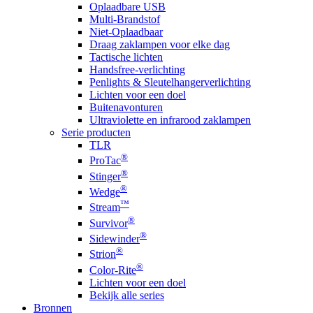
Oplaadbare USB
Multi-Brandstof
Niet-Oplaadbaar
Draag zaklampen voor elke dag
Tactische lichten
Handsfree-verlichting
Penlights & Sleutelhangerverlichting
Lichten voor een doel
Buitenavonturen
Ultraviolette en infrarood zaklampen
Serie producten
TLR
®
ProTac
®
Stinger
®
Wedge
™
Stream
®
Survivor
®
Sidewinder
®
Strion
®
Color-Rite
Lichten voor een doel
Bekijk alle series
Bronnen