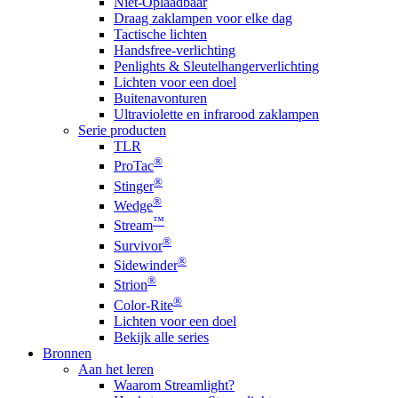
Niet-Oplaadbaar
Draag zaklampen voor elke dag
Tactische lichten
Handsfree-verlichting
Penlights & Sleutelhangerverlichting
Lichten voor een doel
Buitenavonturen
Ultraviolette en infrarood zaklampen
Serie producten
TLR
®
ProTac
®
Stinger
®
Wedge
™
Stream
®
Survivor
®
Sidewinder
®
Strion
®
Color-Rite
Lichten voor een doel
Bekijk alle series
Bronnen
Aan het leren
Waarom Streamlight?