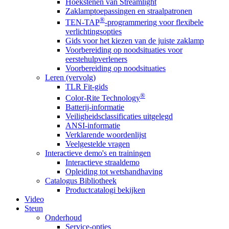
Hoekstenen van Streamlight
Zaklamptoepassingen en straalpatronen
®
TEN-TAP
-programmering voor flexibele
verlichtingsopties
Gids voor het kiezen van de juiste zaklamp
Voorbereiding op noodsituaties voor
eerstehulpverleners
Voorbereiding op noodsituaties
Leren (vervolg)
TLR Fit-gids
®
Color-Rite Technology
Batterij-informatie
Veiligheidsclassificaties uitgelegd
ANSI-informatie
Verklarende woordenlijst
Veelgestelde vragen
Interactieve demo's en trainingen
Interactieve straaldemo
Opleiding tot wetshandhaving
Catalogus Bibliotheek
Productcatalogi bekijken
Video
Steun
Onderhoud
Service-opties