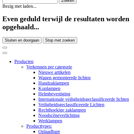
Bezig met laden...
Even geduld terwijl de resultaten worden
opgehaald...
Sluiten en doorgaan
Stop met zoeken
Producten
Verkennen per categorie
Nieuwe artikelen
Wapen gemonteerde lichten
Handzaklampen
Koplampen
Helmbevestiging
Internationale veiligheidsgeclassificeerde lichten
Veiligheidsgeclassificeerde Lichten
Rechthoekige zaklampen
Noodscèneverlichting
Werklampen
Producttypes:
Oplaadbare