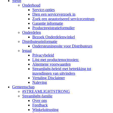
Steun
Onderhoud
Service-opties
Dien een serviceverzoek in
Zoek een geautoriseerd servicecentrum
Garantie informatie
Productregistratieformulier
Onderdelen
Bezoek Onderdelenwinkel
Distributeurinformatie
Ondersteuningssite voor Distributeurs
legaal
Privacybeleid
Lijst met productenoctrooien:
Algemene voorwaarden
Streamlight-beleid met betrekking tot
inzendingen van uitvinders
Vertaling Disclaimer
Naleving
Gemeenschap
#STREAMLIGHTSTRONG
Streamlight-familie
Over ons
Feedback
Winkeluitrusting