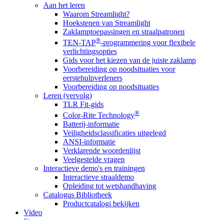
Aan het leren
Waarom Streamlight?
Hoekstenen van Streamlight
Zaklamptoepassingen en straalpatronen
®
TEN-TAP
-programmering voor flexibele
verlichtingsopties
Gids voor het kiezen van de juiste zaklamp
Voorbereiding op noodsituaties voor
eerstehulpverleners
Voorbereiding op noodsituaties
Leren (vervolg)
TLR Fit-gids
®
Color-Rite Technology
Batterij-informatie
Veiligheidsclassificaties uitgelegd
ANSI-informatie
Verklarende woordenlijst
Veelgestelde vragen
Interactieve demo's en trainingen
Interactieve straaldemo
Opleiding tot wetshandhaving
Catalogus Bibliotheek
Productcatalogi bekijken
Video