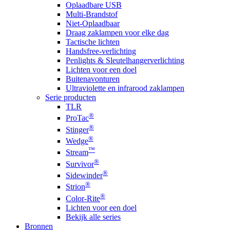
Oplaadbare USB
Multi-Brandstof
Niet-Oplaadbaar
Draag zaklampen voor elke dag
Tactische lichten
Handsfree-verlichting
Penlights & Sleutelhangerverlichting
Lichten voor een doel
Buitenavonturen
Ultraviolette en infrarood zaklampen
Serie producten
TLR
®
ProTac
®
Stinger
®
Wedge
™
Stream
®
Survivor
®
Sidewinder
®
Strion
®
Color-Rite
Lichten voor een doel
Bekijk alle series
Bronnen