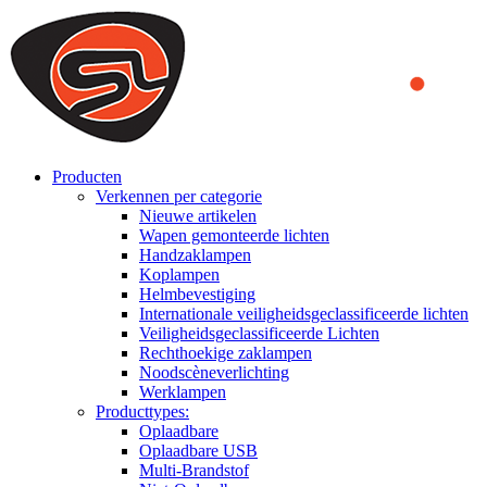
We use cookies to ensure that we provide you the best experience
on our website. By continuing to browse this website, you accept
that cookies are used to help us analyze how the website is used and
to offer you a better experience. To learn more or to find out how
you can disable cookies, you can access our
Privacy Policy
.
ACCEPT AND CLOSE
Producten
Verkennen per categorie
Nieuwe artikelen
Wapen gemonteerde lichten
Handzaklampen
Koplampen
Helmbevestiging
Internationale veiligheidsgeclassificeerde lichten
Veiligheidsgeclassificeerde Lichten
Rechthoekige zaklampen
Noodscèneverlichting
Werklampen
Producttypes:
Oplaadbare
Oplaadbare USB
Multi-Brandstof