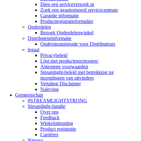
Dien een serviceverzoek in
Zoek een geautoriseerd servicecentrum
Garantie informatie
Productregistratieformulier
Onderdelen
Bezoek Onderdelenwinkel
Distributeurinformatie
Ondersteuningssite voor Distributeurs
legaal
Privacybeleid
Lijst met productenoctrooien:
Algemene voorwaarden
Streamlight-beleid met betrekking tot
inzendingen van uitvinders
Vertaling Disclaimer
Naleving
Gemeenschap
#STREAMLIGHTSTRONG
Streamlight-familie
Over ons
Feedback
Winkeluitrusting
Product registratie
Carrières
Nieuws