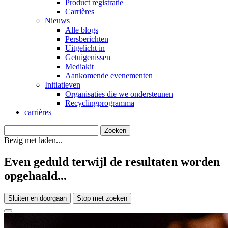
Product registratie
Carrières
Nieuws
Alle blogs
Persberichten
Uitgelicht in
Getuigenissen
Mediakit
Aankomende evenementen
Initiatieven
Organisaties die we ondersteunen
Recyclingprogramma
carrières
Bezig met laden...
Even geduld terwijl de resultaten worden
opgehaald...
Sluiten en doorgaan
Stop met zoeken