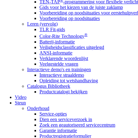
®
TEN-TAP
-programmering voor flexibele verlich
Gids voor het kiezen van de juiste zaklamp
Voorbereiding op noodsituaties voor eerstehulpver
Voorbereiding op noodsituaties
Leren (vervolg)
TLR Fit-gids
®
Color-Rite Technology
Batterij-informatie
Veiligheidsclassificaties uitgelegd
ANSI-informatie
Verklarende woordenlijst
Veelgestelde vragen
Interactieve demo's en trainingen
Interactieve straaldemo
Opleiding tot wetshandhaving
Catalogus Bibliotheek
Productcatalogi bekijken
Video
Steun
Onderhoud
Service-opties
Dien een serviceverzoek in
Zoek een geautoriseerd servicecentrum
Garantie informatie
Productregistratieformulier