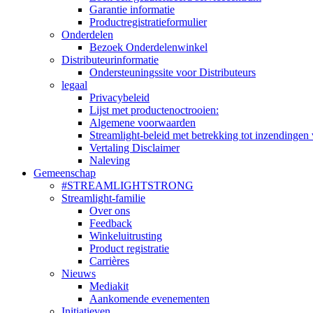
Garantie informatie
Productregistratieformulier
Onderdelen
Bezoek Onderdelenwinkel
Distributeurinformatie
Ondersteuningssite voor Distributeurs
legaal
Privacybeleid
Lijst met productenoctrooien:
Algemene voorwaarden
Streamlight-beleid met betrekking tot inzendingen 
Vertaling Disclaimer
Naleving
Gemeenschap
#STREAMLIGHTSTRONG
Streamlight-familie
Over ons
Feedback
Winkeluitrusting
Product registratie
Carrières
Nieuws
Mediakit
Aankomende evenementen
Initiatieven