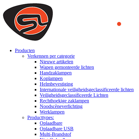
We use cookies to ensure that we provide you the best experience on o
you a better experience. To learn more or to find out how you can di
ACCEPT AND CLOSE
Producten
Verkennen per categorie
Nieuwe artikelen
Wapen gemonteerde lichten
Handzaklampen
Koplampen
Helmbevestiging
Internationale veiligheidsgeclassificeerde lichten
Veiligheidsgeclassificeerde Lichten
Rechthoekige zaklampen
Noodscèneverlichting
Werklampen
Producttypes:
Oplaadbare
Oplaadbare USB
Multi-Brandstof