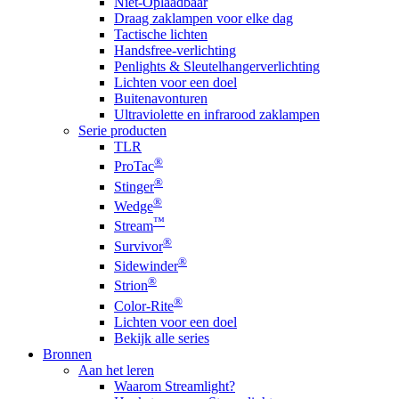
Niet-Oplaadbaar
Draag zaklampen voor elke dag
Tactische lichten
Handsfree-verlichting
Penlights & Sleutelhangerverlichting
Lichten voor een doel
Buitenavonturen
Ultraviolette en infrarood zaklampen
Serie producten
TLR
®
ProTac
®
Stinger
®
Wedge
™
Stream
®
Survivor
®
Sidewinder
®
Strion
®
Color-Rite
Lichten voor een doel
Bekijk alle series
Bronnen
Aan het leren
Waarom Streamlight?