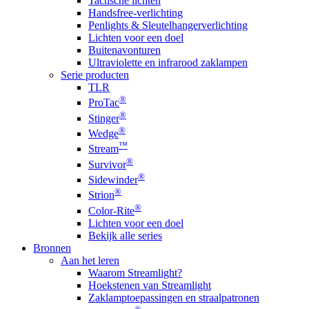
Tactische lichten
Handsfree-verlichting
Penlights & Sleutelhangerverlichting
Lichten voor een doel
Buitenavonturen
Ultraviolette en infrarood zaklampen
Serie producten
TLR
®
ProTac
®
Stinger
®
Wedge
™
Stream
®
Survivor
®
Sidewinder
®
Strion
®
Color-Rite
Lichten voor een doel
Bekijk alle series
Bronnen
Aan het leren
Waarom Streamlight?
Hoekstenen van Streamlight
Zaklamptoepassingen en straalpatronen