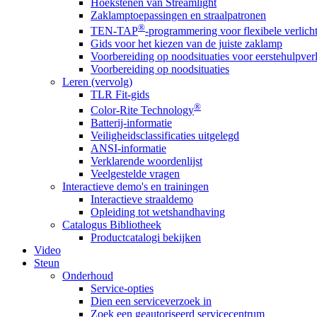
Hoekstenen van Streamlight
Zaklamptoepassingen en straalpatronen
®
TEN-TAP
-programmering voor flexibele verlich
Gids voor het kiezen van de juiste zaklamp
Voorbereiding op noodsituaties voor eerstehulpver
Voorbereiding op noodsituaties
Leren (vervolg)
TLR Fit-gids
®
Color-Rite Technology
Batterij-informatie
Veiligheidsclassificaties uitgelegd
ANSI-informatie
Verklarende woordenlijst
Veelgestelde vragen
Interactieve demo's en trainingen
Interactieve straaldemo
Opleiding tot wetshandhaving
Catalogus Bibliotheek
Productcatalogi bekijken
Video
Steun
Onderhoud
Service-opties
Dien een serviceverzoek in
Zoek een geautoriseerd servicecentrum