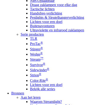
Niet-Oplaadbaar
Draag zaklampen voor elke dag
Tactische lichten
Handsfree-verlichting
Penlights & Sleutelhangerverlichting
Lichten voor een doel
Buitenavonturen
Ultraviolette en infrarood zaklampen
Serie producten
TLR
®
ProTac
®
Stinger
®
Wedge
™
Stream
®
Survivor
®
Sidewinder
®
Strion
®
Color-Rite
Lichten voor een doel
Bekijk alle series
Bronnen
Aan het leren
Waarom Streamlight?