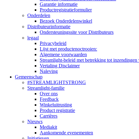
Garantie informatie
Productregistratieformulier
Onderdelen
Bezoek Onderdelenwinkel
Distributeurinformatie
Ondersteuningssite voor Distributeurs
legaal
Privacybeleid
Lijst met productenoctrooien:
Algemene voorwaarden
Streamlight-beleid met betrekking tot inzendingen 
Vertaling Disclaimer
Naleving
Gemeenschap
#STREAMLIGHTSTRONG
Streamlight-familie
Over ons
Feedback
Winkeluitrusting
Product registratie
Carrières
Nieuws
Mediakit
Aankomende evenementen
Initiatieven