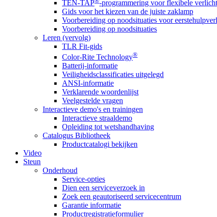
®
TEN-TAP
-programmering voor flexibele verlich
Gids voor het kiezen van de juiste zaklamp
Voorbereiding op noodsituaties voor eerstehulpver
Voorbereiding op noodsituaties
Leren (vervolg)
TLR Fit-gids
®
Color-Rite Technology
Batterij-informatie
Veiligheidsclassificaties uitgelegd
ANSI-informatie
Verklarende woordenlijst
Veelgestelde vragen
Interactieve demo's en trainingen
Interactieve straaldemo
Opleiding tot wetshandhaving
Catalogus Bibliotheek
Productcatalogi bekijken
Video
Steun
Onderhoud
Service-opties
Dien een serviceverzoek in
Zoek een geautoriseerd servicecentrum
Garantie informatie
Productregistratieformulier