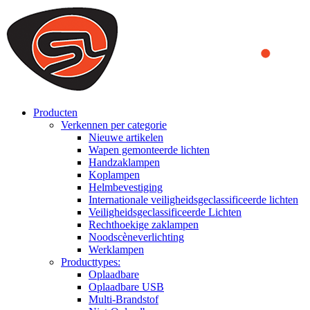
We use cookies to ensure that we provide you the best experience on o
you a better experience. To learn more or to find out how you can di
ACCEPT AND CLOSE
Producten
Verkennen per categorie
Nieuwe artikelen
Wapen gemonteerde lichten
Handzaklampen
Koplampen
Helmbevestiging
Internationale veiligheidsgeclassificeerde lichten
Veiligheidsgeclassificeerde Lichten
Rechthoekige zaklampen
Noodscèneverlichting
Werklampen
Producttypes:
Oplaadbare
Oplaadbare USB
Multi-Brandstof