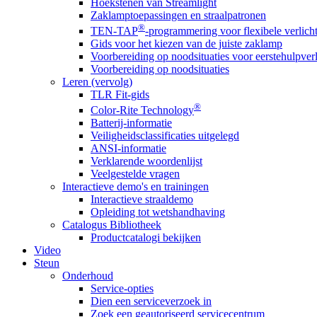
Hoekstenen van Streamlight
Zaklamptoepassingen en straalpatronen
®
TEN-TAP
-programmering voor flexibele verlich
Gids voor het kiezen van de juiste zaklamp
Voorbereiding op noodsituaties voor eerstehulpver
Voorbereiding op noodsituaties
Leren (vervolg)
TLR Fit-gids
®
Color-Rite Technology
Batterij-informatie
Veiligheidsclassificaties uitgelegd
ANSI-informatie
Verklarende woordenlijst
Veelgestelde vragen
Interactieve demo's en trainingen
Interactieve straaldemo
Opleiding tot wetshandhaving
Catalogus Bibliotheek
Productcatalogi bekijken
Video
Steun
Onderhoud
Service-opties
Dien een serviceverzoek in
Zoek een geautoriseerd servicecentrum