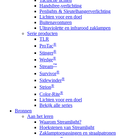
Tactische lichten
Handsfree-verlichting
Penlights & Sleutelhangerverlichting
Lichten voor een doel
Buitenavonturen
Ultraviolette en infrarood zaklampen
Serie producten
TLR
®
ProTac
®
Stinger
®
Wedge
™
Stream
®
Survivor
®
Sidewinder
®
Strion
®
Color-Rite
Lichten voor een doel
Bekijk alle series
Bronnen
Aan het leren
Waarom Streamlight?
Hoekstenen van Streamlight
Zaklamptoepassingen en straalpatronen