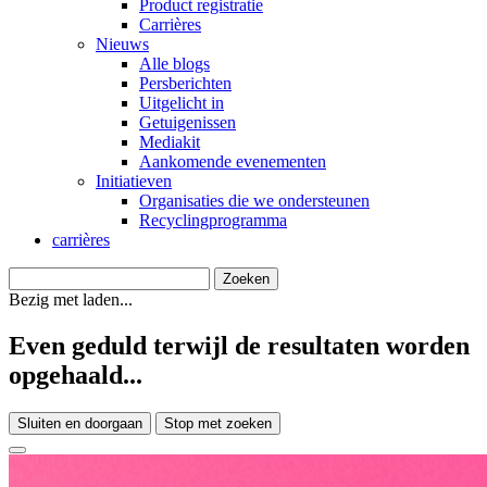
Product registratie
Carrières
Nieuws
Alle blogs
Persberichten
Uitgelicht in
Getuigenissen
Mediakit
Aankomende evenementen
Initiatieven
Organisaties die we ondersteunen
Recyclingprogramma
carrières
Bezig met laden...
Even geduld terwijl de resultaten worden
opgehaald...
Sluiten en doorgaan
Stop met zoeken