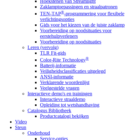
Hoekstenen van Streamlight
Zaklamptoepassingen en straalpatronen
®
TEN-TAP
-programmering voor flexibele
verlichtingsopties
Gids voor het kiezen van de juiste zaklamp
Voorbereiding op noodsituaties voor
eerstehulpverleners
Voorbereiding op noodsituaties
Leren (vervolg)
TLR Fit-gids
®
Color-Rite Technology
Batterij-informatie
Veiligheidsclassificaties uitgelegd
ANSI-informatie
Verklarende woordenlijst
Veelgestelde vragen
Interactieve demo's en trainingen
Interactieve straaldemo
Opleiding tot wetshandhaving
Catalogus Bibliotheek
Productcatalogi bekijken
Video
Steun
Onderhoud
Service-opties