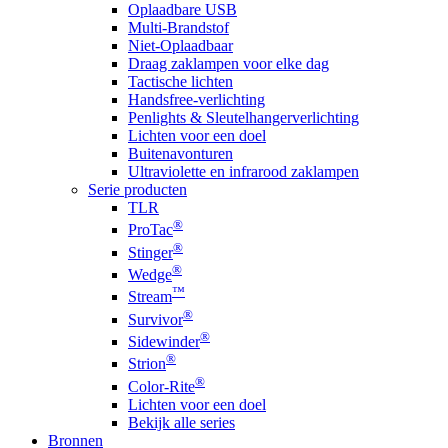
Oplaadbare USB
Multi-Brandstof
Niet-Oplaadbaar
Draag zaklampen voor elke dag
Tactische lichten
Handsfree-verlichting
Penlights & Sleutelhangerverlichting
Lichten voor een doel
Buitenavonturen
Ultraviolette en infrarood zaklampen
Serie producten
TLR
®
ProTac
®
Stinger
®
Wedge
™
Stream
®
Survivor
®
Sidewinder
®
Strion
®
Color-Rite
Lichten voor een doel
Bekijk alle series
Bronnen