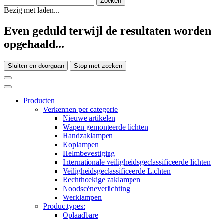
Bezig met laden...
Even geduld terwijl de resultaten worden
opgehaald...
Sluiten en doorgaan
Stop met zoeken
Producten
Verkennen per categorie
Nieuwe artikelen
Wapen gemonteerde lichten
Handzaklampen
Koplampen
Helmbevestiging
Internationale veiligheidsgeclassificeerde lichten
Veiligheidsgeclassificeerde Lichten
Rechthoekige zaklampen
Noodscèneverlichting
Werklampen
Producttypes:
Oplaadbare