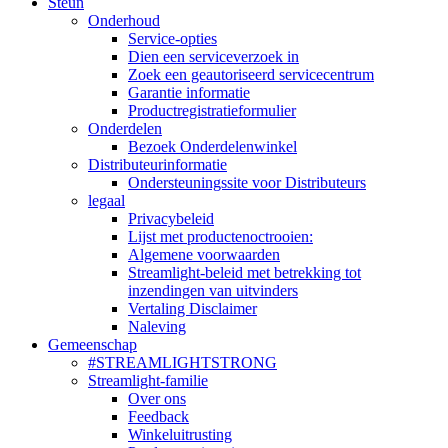
Steun
Onderhoud
Service-opties
Dien een serviceverzoek in
Zoek een geautoriseerd servicecentrum
Garantie informatie
Productregistratieformulier
Onderdelen
Bezoek Onderdelenwinkel
Distributeurinformatie
Ondersteuningssite voor Distributeurs
legaal
Privacybeleid
Lijst met productenoctrooien:
Algemene voorwaarden
Streamlight-beleid met betrekking tot
inzendingen van uitvinders
Vertaling Disclaimer
Naleving
Gemeenschap
#STREAMLIGHTSTRONG
Streamlight-familie
Over ons
Feedback
Winkeluitrusting