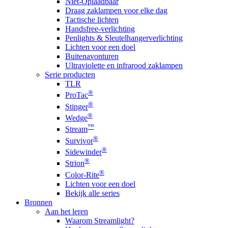
Niet-Oplaadbaar
Draag zaklampen voor elke dag
Tactische lichten
Handsfree-verlichting
Penlights & Sleutelhangerverlichting
Lichten voor een doel
Buitenavonturen
Ultraviolette en infrarood zaklampen
Serie producten
TLR
®
ProTac
®
Stinger
®
Wedge
™
Stream
®
Survivor
®
Sidewinder
®
Strion
®
Color-Rite
Lichten voor een doel
Bekijk alle series
Bronnen
Aan het leren
Waarom Streamlight?