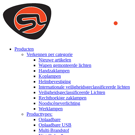
We use cookies to ensure that we provide you the best experience
on our website. By continuing to browse this website, you accept
that cookies are used to help us analyze how the website is used and
to offer you a better experience. To learn more or to find out how
you can disable cookies, you can access our
Privacy Policy
.
ACCEPT AND CLOSE
Producten
Verkennen per categorie
Nieuwe artikelen
Wapen gemonteerde lichten
Handzaklampen
Koplampen
Helmbevestiging
Internationale veiligheidsgeclassificeerde lichten
Veiligheidsgeclassificeerde Lichten
Rechthoekige zaklampen
Noodscèneverlichting
Werklampen
Producttypes:
Oplaadbare
Oplaadbare USB
Multi-Brandstof