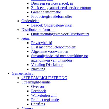
Dien een serviceverzoek in
Zoek een geautoriseerd servicecentrum
Garantie informatie
Productregistratieformulier
Onderdelen
Bezoek Onderdelenwinkel
Distributeurinformatie
Ondersteuningssite voor Distributeurs
legaal
Privacybeleid
Lijst met productenoctrooien:
Algemene voorwaarden
Streamlight-beleid met betrekking tot
inzendingen van uitvinders
Vertaling Disclaimer
Naleving
Gemeenschap
#STREAMLIGHTSTRONG
Streamlight-familie
Over ons
Feedback
Winkeluitrusting
Product registratie
Carrières
Nieuws