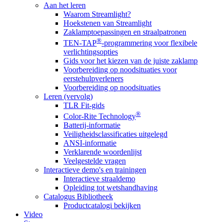
Aan het leren
Waarom Streamlight?
Hoekstenen van Streamlight
Zaklamptoepassingen en straalpatronen
®
TEN-TAP
-programmering voor flexibele
verlichtingsopties
Gids voor het kiezen van de juiste zaklamp
Voorbereiding op noodsituaties voor
eerstehulpverleners
Voorbereiding op noodsituaties
Leren (vervolg)
TLR Fit-gids
®
Color-Rite Technology
Batterij-informatie
Veiligheidsclassificaties uitgelegd
ANSI-informatie
Verklarende woordenlijst
Veelgestelde vragen
Interactieve demo's en trainingen
Interactieve straaldemo
Opleiding tot wetshandhaving
Catalogus Bibliotheek
Productcatalogi bekijken
Video