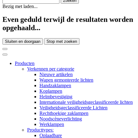
Bezig met laden...
Even geduld terwijl de resultaten worden
opgehaald...
Sluiten en doorgaan
Stop met zoeken
Producten
Verkennen per categorie
Nieuwe artikelen
Wapen gemonteerde lichten
Handzaklampen
Koplampen
Helmbevestiging
Internationale veiligheidsgeclassificeerde lichten
Veiligheidsgeclassificeerde Lichten
Rechthoekige zaklampen
Noodscèneverlichting
Werklampen
Producttypes:
Oplaadbare