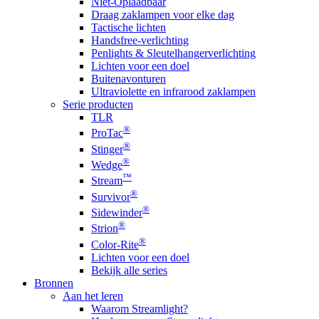
Niet-Oplaadbaar
Draag zaklampen voor elke dag
Tactische lichten
Handsfree-verlichting
Penlights & Sleutelhangerverlichting
Lichten voor een doel
Buitenavonturen
Ultraviolette en infrarood zaklampen
Serie producten
TLR
®
ProTac
®
Stinger
®
Wedge
™
Stream
®
Survivor
®
Sidewinder
®
Strion
®
Color-Rite
Lichten voor een doel
Bekijk alle series
Bronnen
Aan het leren
Waarom Streamlight?