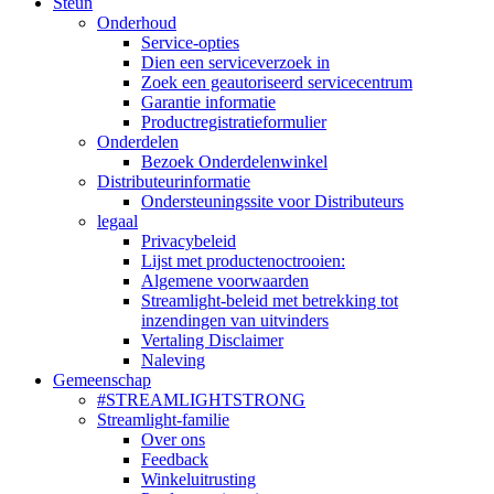
Steun
Onderhoud
Service-opties
Dien een serviceverzoek in
Zoek een geautoriseerd servicecentrum
Garantie informatie
Productregistratieformulier
Onderdelen
Bezoek Onderdelenwinkel
Distributeurinformatie
Ondersteuningssite voor Distributeurs
legaal
Privacybeleid
Lijst met productenoctrooien:
Algemene voorwaarden
Streamlight-beleid met betrekking tot
inzendingen van uitvinders
Vertaling Disclaimer
Naleving
Gemeenschap
#STREAMLIGHTSTRONG
Streamlight-familie
Over ons
Feedback
Winkeluitrusting