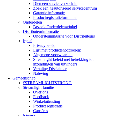
Dien een serviceverzoek in
Zoek een geautoriseerd servicecentrum
Garantie informatie
Productregistratieformulier
Onderdelen
Bezoek Onderdelenwinkel
Distributeurinformatie
Ondersteuningssite voor Distributeurs
legaal
Privacybeleid
Lijst met productenoctrooien:
Algemene voorwaarden
Streamlight-beleid met betrekking tot
inzendingen van uitvinders
Vertaling Disclaimer
Naleving
Gemeenschap
#STREAMLIGHTSTRONG
Streamlight-familie
Over ons
Feedback
Winkeluitrusting
Product registratie
Carrières
Nieuws