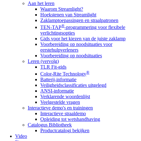
Aan het leren
Waarom Streamlight?
Hoekstenen van Streamlight
Zaklamptoepassingen en straalpatronen
®
TEN-TAP
-programmering voor flexibele
verlichtingsopties
Gids voor het kiezen van de juiste zaklamp
Voorbereiding op noodsituaties voor
eerstehulpverleners
Voorbereiding op noodsituaties
Leren (vervolg)
TLR Fit-gids
®
Color-Rite Technology
Batterij-informatie
Veiligheidsclassificaties uitgelegd
ANSI-informatie
Verklarende woordenlijst
Veelgestelde vragen
Interactieve demo's en trainingen
Interactieve straaldemo
Opleiding tot wetshandhaving
Catalogus Bibliotheek
Productcatalogi bekijken
Video