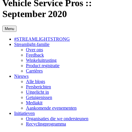
Vehicle Service Pros ::
September 2020
Menu
#STREAMLIGHTSTRONG
Streamlight-familie
Over ons
Feedback
Winkeluitrusting
Product registratie
Carrières
Nieuws
Alle blogs
Persberichten
Uitgelicht in
Getuigenissen
Mediakit
Aankomende evenementen
Initiatieven
Organisaties die we ondersteunen
Recyclingprogramma