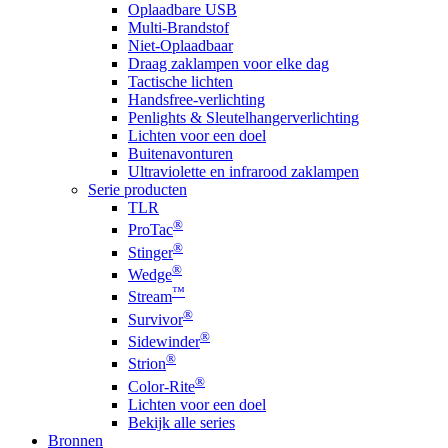
Oplaadbare USB
Multi-Brandstof
Niet-Oplaadbaar
Draag zaklampen voor elke dag
Tactische lichten
Handsfree-verlichting
Penlights & Sleutelhangerverlichting
Lichten voor een doel
Buitenavonturen
Ultraviolette en infrarood zaklampen
Serie producten
TLR
®
ProTac
®
Stinger
®
Wedge
™
Stream
®
Survivor
®
Sidewinder
®
Strion
®
Color-Rite
Lichten voor een doel
Bekijk alle series
Bronnen