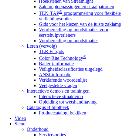
Hoekstenen van Streamlight
Zaklamptoepassingen en straalpatronen
®
TEN-TAP
-programmering voor flexibele
verlichtingsopties
Gids voor het kiezen van de juiste zaklamp
Voorbereiding op noodsituaties voor
eerstehulpverleners
Voorbereiding op noodsituaties
Leren (vervolg)
TLR Fit-gids
®
Color-Rite Technology
Batterij-informatie
Veiligheidsclassificaties uitgelegd
ANSI-informatie
Verklarende woordenlijst
Veelgestelde vragen
Interactieve demo's en trainingen
Interactieve straaldemo
Opleiding tot wetshandhaving
Catalogus Bibliotheek
Productcatalogi bekijken
Video
Steun
Onderhoud
Service-opties