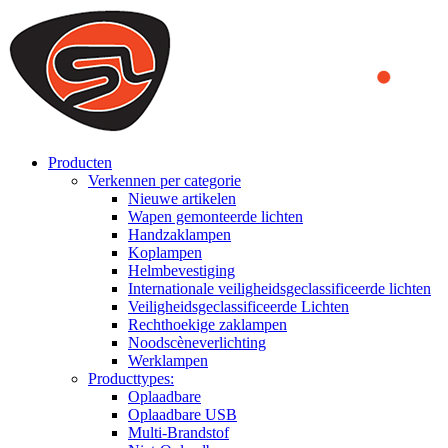
We use cookies to ensure that we provide you the best experience
on our website. By continuing to browse this website, you accept
that cookies are used to help us analyze how the website is used and
to offer you a better experience. To learn more or to find out how
you can disable cookies, you can access our
Privacy Policy
.
ACCEPT AND CLOSE
Producten
Verkennen per categorie
Nieuwe artikelen
Wapen gemonteerde lichten
Handzaklampen
Koplampen
Helmbevestiging
Internationale veiligheidsgeclassificeerde lichten
Veiligheidsgeclassificeerde Lichten
Rechthoekige zaklampen
Noodscèneverlichting
Werklampen
Producttypes:
Oplaadbare
Oplaadbare USB
Multi-Brandstof