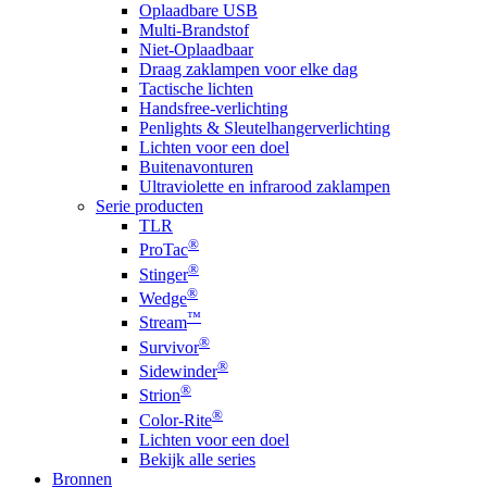
Oplaadbare USB
Multi-Brandstof
Niet-Oplaadbaar
Draag zaklampen voor elke dag
Tactische lichten
Handsfree-verlichting
Penlights & Sleutelhangerverlichting
Lichten voor een doel
Buitenavonturen
Ultraviolette en infrarood zaklampen
Serie producten
TLR
®
ProTac
®
Stinger
®
Wedge
™
Stream
®
Survivor
®
Sidewinder
®
Strion
®
Color-Rite
Lichten voor een doel
Bekijk alle series
Bronnen