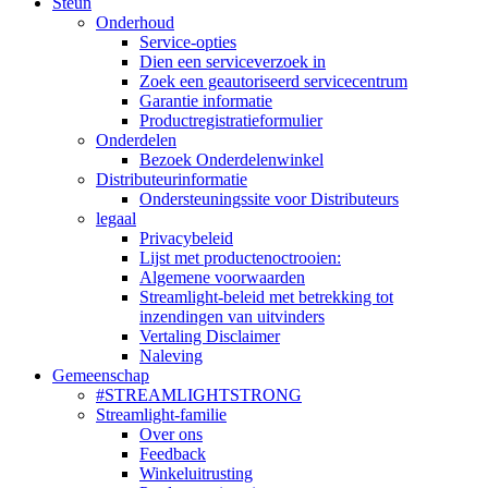
Steun
Onderhoud
Service-opties
Dien een serviceverzoek in
Zoek een geautoriseerd servicecentrum
Garantie informatie
Productregistratieformulier
Onderdelen
Bezoek Onderdelenwinkel
Distributeurinformatie
Ondersteuningssite voor Distributeurs
legaal
Privacybeleid
Lijst met productenoctrooien:
Algemene voorwaarden
Streamlight-beleid met betrekking tot
inzendingen van uitvinders
Vertaling Disclaimer
Naleving
Gemeenschap
#STREAMLIGHTSTRONG
Streamlight-familie
Over ons
Feedback
Winkeluitrusting