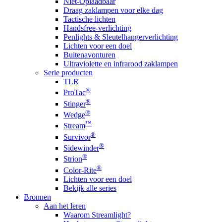
Niet-Oplaadbaar
Draag zaklampen voor elke dag
Tactische lichten
Handsfree-verlichting
Penlights & Sleutelhangerverlichting
Lichten voor een doel
Buitenavonturen
Ultraviolette en infrarood zaklampen
Serie producten
TLR
®
ProTac
®
Stinger
®
Wedge
™
Stream
®
Survivor
®
Sidewinder
®
Strion
®
Color-Rite
Lichten voor een doel
Bekijk alle series
Bronnen
Aan het leren
Waarom Streamlight?