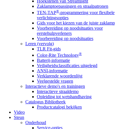
Hoekstenen van Streamlight
Zaklamptoepassingen en straalpatronen
®
TEN-TAP
-programmering voor flexibele
verlichtingsopties
Gids voor het kiezen van de juiste zaklamp
Voorbereiding op noodsituaties voor
eerstehulpverleners
Voorbereiding op noodsituaties
Leren (vervolg)
TLR Fit-gids
®
Color-Rite Technology
Batterij-informatie
Veiligheidsclassificaties uitgelegd
ANSI-informatie
Verklarende woordenlijst
Veelgestelde vragen
Interactieve demo's en trainingen
Interactieve straaldemo
Opleiding tot wetshandhaving
Catalogus Bibliotheek
Productcatalogi bekijken
Video
Steun
Onderhoud
Service-opties