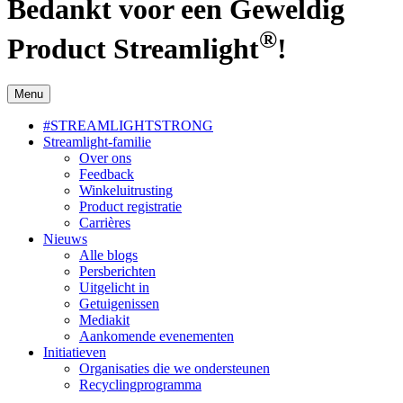
Bedankt voor een Geweldig
®
Product Streamlight
!
Menu
#STREAMLIGHTSTRONG
Streamlight-familie
Over ons
Feedback
Winkeluitrusting
Product registratie
Carrières
Nieuws
Alle blogs
Persberichten
Uitgelicht in
Getuigenissen
Mediakit
Aankomende evenementen
Initiatieven
Organisaties die we ondersteunen
Recyclingprogramma