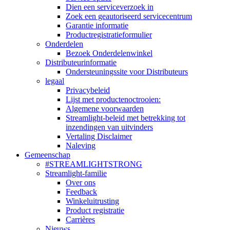
Dien een serviceverzoek in
Zoek een geautoriseerd servicecentrum
Garantie informatie
Productregistratieformulier
Onderdelen
Bezoek Onderdelenwinkel
Distributeurinformatie
Ondersteuningssite voor Distributeurs
legaal
Privacybeleid
Lijst met productenoctrooien:
Algemene voorwaarden
Streamlight-beleid met betrekking tot
inzendingen van uitvinders
Vertaling Disclaimer
Naleving
Gemeenschap
#STREAMLIGHTSTRONG
Streamlight-familie
Over ons
Feedback
Winkeluitrusting
Product registratie
Carrières
Nieuws