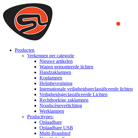
We use cookies to ensure that we provide you the best experience
on our website. By continuing to browse this website, you accept
that cookies are used to help us analyze how the website is used and
to offer you a better experience. To learn more or to find out how
you can disable cookies, you can access our
Privacy Policy
.
ACCEPT AND CLOSE
Producten
Verkennen per categorie
Nieuwe artikelen
Wapen gemonteerde lichten
Handzaklampen
Koplampen
Helmbevestiging
Internationale veiligheidsgeclassificeerde lichten
Veiligheidsgeclassificeerde Lichten
Rechthoekige zaklampen
Noodscèneverlichting
Werklampen
Producttypes:
Oplaadbare
Oplaadbare USB
Multi-Brandstof