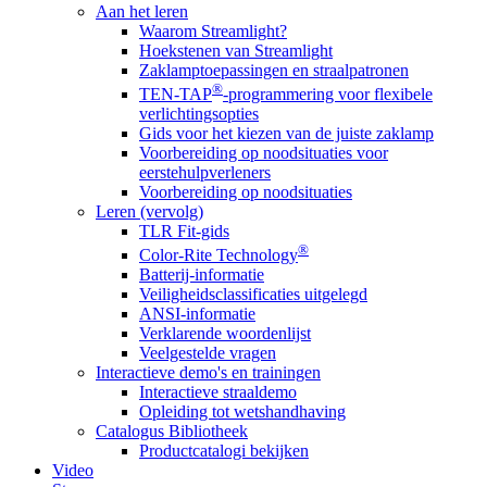
Aan het leren
Waarom Streamlight?
Hoekstenen van Streamlight
Zaklamptoepassingen en straalpatronen
®
TEN-TAP
-programmering voor flexibele
verlichtingsopties
Gids voor het kiezen van de juiste zaklamp
Voorbereiding op noodsituaties voor
eerstehulpverleners
Voorbereiding op noodsituaties
Leren (vervolg)
TLR Fit-gids
®
Color-Rite Technology
Batterij-informatie
Veiligheidsclassificaties uitgelegd
ANSI-informatie
Verklarende woordenlijst
Veelgestelde vragen
Interactieve demo's en trainingen
Interactieve straaldemo
Opleiding tot wetshandhaving
Catalogus Bibliotheek
Productcatalogi bekijken
Video