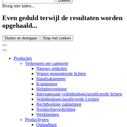
Bezig met laden...
Even geduld terwijl de resultaten worden
opgehaald...
Sluiten en doorgaan
Stop met zoeken
Producten
Verkennen per categorie
Nieuwe artikelen
Wapen gemonteerde lichten
Handzaklampen
Koplampen
Helmbevestiging
Internationale veiligheidsgeclassificeerde lichten
Veiligheidsgeclassificeerde Lichten
Rechthoekige zaklampen
Noodscèneverlichting
Werklampen
Producttypes:
Oplaadbare