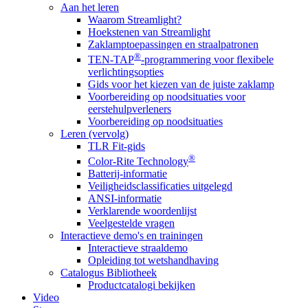
Aan het leren
Waarom Streamlight?
Hoekstenen van Streamlight
Zaklamptoepassingen en straalpatronen
®
TEN-TAP
-programmering voor flexibele
verlichtingsopties
Gids voor het kiezen van de juiste zaklamp
Voorbereiding op noodsituaties voor
eerstehulpverleners
Voorbereiding op noodsituaties
Leren (vervolg)
TLR Fit-gids
®
Color-Rite Technology
Batterij-informatie
Veiligheidsclassificaties uitgelegd
ANSI-informatie
Verklarende woordenlijst
Veelgestelde vragen
Interactieve demo's en trainingen
Interactieve straaldemo
Opleiding tot wetshandhaving
Catalogus Bibliotheek
Productcatalogi bekijken
Video