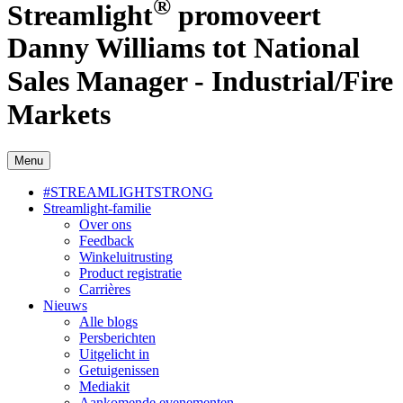
®
Streamlight
promoveert
Danny Williams tot National
Sales Manager - Industrial/Fire
Markets
Menu
#STREAMLIGHTSTRONG
Streamlight-familie
Over ons
Feedback
Winkeluitrusting
Product registratie
Carrières
Nieuws
Alle blogs
Persberichten
Uitgelicht in
Getuigenissen
Mediakit
Aankomende evenementen