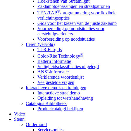
Hoekstenen van Streamlight
Zaklamptoepassingen en straalpatronen
®
TEN-TAP
-programmering voor flexibele
verlichtingsopties
Gids voor het kiezen van de juiste zaklamp
Voorbereiding op noodsituaties voor
eerstehulpverleners
Voorbereiding op noodsituaties
Leren (vervolg)
TLR Fit-gids
®
Color-Rite Technology
Batterij-informatie
Veiligheidsclassificaties uitgelegd
ANSI-informatie
Verklarende woordenlijst
Veelgestelde vragen
Interactieve demo's en trainingen
Interactieve straaldemo
Opleiding tot wetshandhaving
Catalogus Bibliotheek
Productcatalogi bekijken
Video
Steun
Onderhoud
Service-opties