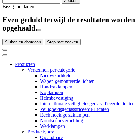
Bezig met laden...
Even geduld terwijl de resultaten worden
opgehaald...
Sluiten en doorgaan
Stop met zoeken
Producten
Verkennen per categorie
Nieuwe artikelen
Wapen gemonteerde lichten
Handzaklampen
Koplampen
Helmbevestiging
Internationale veiligheidsgeclassificeerde lichten
Veiligheidsgeclassificeerde Lichten
Rechthoekige zaklampen
Noodscèneverlichting
Werklampen
Producttypes:
Oplaadbare