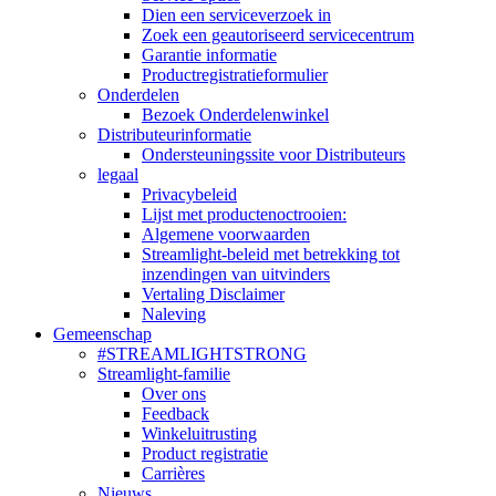
Dien een serviceverzoek in
Zoek een geautoriseerd servicecentrum
Garantie informatie
Productregistratieformulier
Onderdelen
Bezoek Onderdelenwinkel
Distributeurinformatie
Ondersteuningssite voor Distributeurs
legaal
Privacybeleid
Lijst met productenoctrooien:
Algemene voorwaarden
Streamlight-beleid met betrekking tot
inzendingen van uitvinders
Vertaling Disclaimer
Naleving
Gemeenschap
#STREAMLIGHTSTRONG
Streamlight-familie
Over ons
Feedback
Winkeluitrusting
Product registratie
Carrières
Nieuws