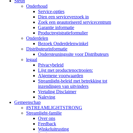
Steun
Onderhoud
Service-opties
Dien een serviceverzoek in
Zoek een geautoriseerd servicecentrum
Garantie informatie
Productregistratieformulier
Onderdelen
Bezoek Onderdelenwinkel
Distributeurinformatie
Ondersteuningssite voor Distributeurs
legaal
Privacybeleid
Lijst met productenoctrooien:
Algemene voorwaarden
Streamlight-beleid met betrekking tot
inzendingen van uitvinders
Vertaling Disclaimer
Naleving
Gemeenschap
#STREAMLIGHTSTRONG
Streamlight-familie
Over ons
Feedback
Winkeluitrusting