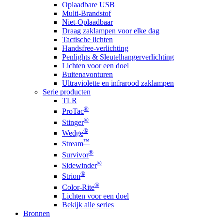
Oplaadbare USB
Multi-Brandstof
Niet-Oplaadbaar
Draag zaklampen voor elke dag
Tactische lichten
Handsfree-verlichting
Penlights & Sleutelhangerverlichting
Lichten voor een doel
Buitenavonturen
Ultraviolette en infrarood zaklampen
Serie producten
TLR
®
ProTac
®
Stinger
®
Wedge
™
Stream
®
Survivor
®
Sidewinder
®
Strion
®
Color-Rite
Lichten voor een doel
Bekijk alle series
Bronnen