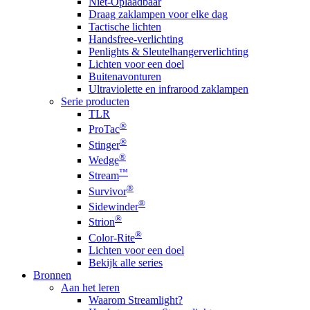
Niet-Oplaadbaar
Draag zaklampen voor elke dag
Tactische lichten
Handsfree-verlichting
Penlights & Sleutelhangerverlichting
Lichten voor een doel
Buitenavonturen
Ultraviolette en infrarood zaklampen
Serie producten
TLR
®
ProTac
®
Stinger
®
Wedge
™
Stream
®
Survivor
®
Sidewinder
®
Strion
®
Color-Rite
Lichten voor een doel
Bekijk alle series
Bronnen
Aan het leren
Waarom Streamlight?