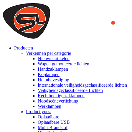
We use cookies to ensure that we provide you the best experience
on our website. By continuing to browse this website, you accept
that cookies are used to help us analyze how the website is used and
to offer you a better experience. To learn more or to find out how
you can disable cookies, you can access our
Privacy Policy
.
ACCEPT AND CLOSE
Producten
Verkennen per categorie
Nieuwe artikelen
Wapen gemonteerde lichten
Handzaklampen
Koplampen
Helmbevestiging
Internationale veiligheidsgeclassificeerde lichten
Veiligheidsgeclassificeerde Lichten
Rechthoekige zaklampen
Noodscèneverlichting
Werklampen
Producttypes:
Oplaadbare
Oplaadbare USB
Multi-Brandstof