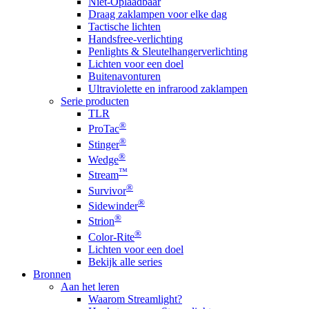
Niet-Oplaadbaar
Draag zaklampen voor elke dag
Tactische lichten
Handsfree-verlichting
Penlights & Sleutelhangerverlichting
Lichten voor een doel
Buitenavonturen
Ultraviolette en infrarood zaklampen
Serie producten
TLR
®
ProTac
®
Stinger
®
Wedge
™
Stream
®
Survivor
®
Sidewinder
®
Strion
®
Color-Rite
Lichten voor een doel
Bekijk alle series
Bronnen
Aan het leren
Waarom Streamlight?