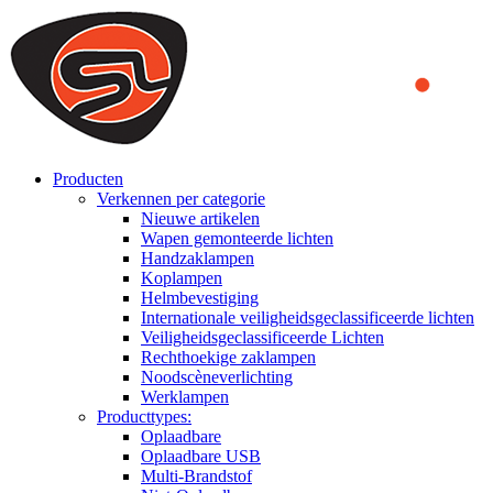
We use cookies to ensure that we provide you the best experience on o
you a better experience. To learn more or to find out how you can di
ACCEPT AND CLOSE
Producten
Verkennen per categorie
Nieuwe artikelen
Wapen gemonteerde lichten
Handzaklampen
Koplampen
Helmbevestiging
Internationale veiligheidsgeclassificeerde lichten
Veiligheidsgeclassificeerde Lichten
Rechthoekige zaklampen
Noodscèneverlichting
Werklampen
Producttypes:
Oplaadbare
Oplaadbare USB
Multi-Brandstof