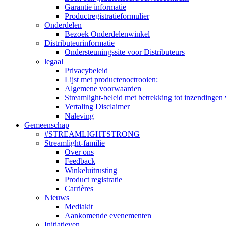
Garantie informatie
Productregistratieformulier
Onderdelen
Bezoek Onderdelenwinkel
Distributeurinformatie
Ondersteuningssite voor Distributeurs
legaal
Privacybeleid
Lijst met productenoctrooien:
Algemene voorwaarden
Streamlight-beleid met betrekking tot inzendingen 
Vertaling Disclaimer
Naleving
Gemeenschap
#STREAMLIGHTSTRONG
Streamlight-familie
Over ons
Feedback
Winkeluitrusting
Product registratie
Carrières
Nieuws
Mediakit
Aankomende evenementen
Initiatieven