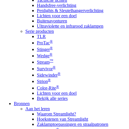
Tactische lichten
Handsfree-verlichting
Penlights & Sleutelhangerverlichting
Lichten voor een doel
Buitenavonturen
Ultraviolette en infrarood zaklampen
Serie producten
TLR
®
ProTac
®
Stinger
®
Wedge
™
Stream
®
Survivor
®
Sidewinder
®
Strion
®
Color-Rite
Lichten voor een doel
Bekijk alle series
Bronnen
Aan het leren
Waarom Streamlight?
Hoekstenen van Streamlight
Zaklamptoepassingen en straalpatronen