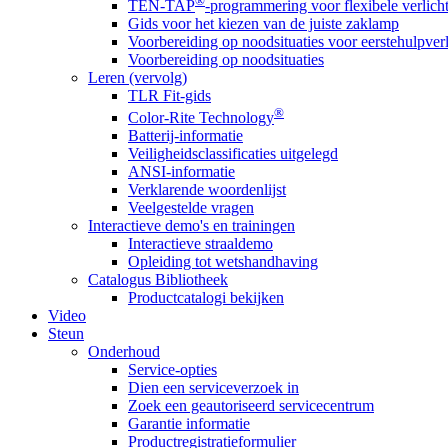
®
TEN-TAP
-programmering voor flexibele verlich
Gids voor het kiezen van de juiste zaklamp
Voorbereiding op noodsituaties voor eerstehulpver
Voorbereiding op noodsituaties
Leren (vervolg)
TLR Fit-gids
®
Color-Rite Technology
Batterij-informatie
Veiligheidsclassificaties uitgelegd
ANSI-informatie
Verklarende woordenlijst
Veelgestelde vragen
Interactieve demo's en trainingen
Interactieve straaldemo
Opleiding tot wetshandhaving
Catalogus Bibliotheek
Productcatalogi bekijken
Video
Steun
Onderhoud
Service-opties
Dien een serviceverzoek in
Zoek een geautoriseerd servicecentrum
Garantie informatie
Productregistratieformulier