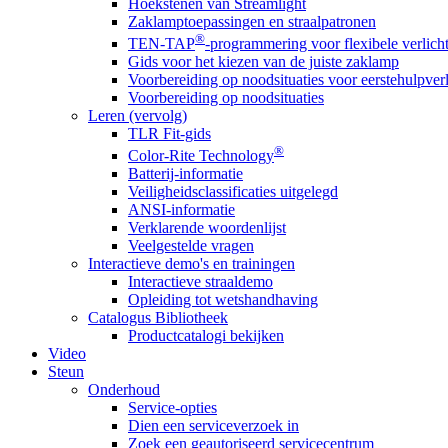
Hoekstenen van Streamlight
Zaklamptoepassingen en straalpatronen
®
TEN-TAP
-programmering voor flexibele verlich
Gids voor het kiezen van de juiste zaklamp
Voorbereiding op noodsituaties voor eerstehulpver
Voorbereiding op noodsituaties
Leren (vervolg)
TLR Fit-gids
®
Color-Rite Technology
Batterij-informatie
Veiligheidsclassificaties uitgelegd
ANSI-informatie
Verklarende woordenlijst
Veelgestelde vragen
Interactieve demo's en trainingen
Interactieve straaldemo
Opleiding tot wetshandhaving
Catalogus Bibliotheek
Productcatalogi bekijken
Video
Steun
Onderhoud
Service-opties
Dien een serviceverzoek in
Zoek een geautoriseerd servicecentrum