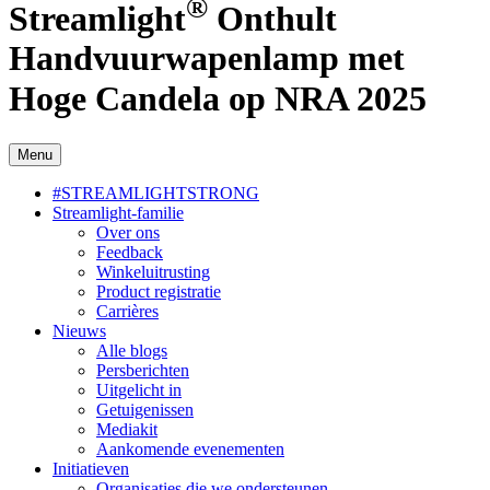
®
Streamlight
Onthult
Handvuurwapenlamp met
Hoge Candela op NRA 2025
Menu
#STREAMLIGHTSTRONG
Streamlight-familie
Over ons
Feedback
Winkeluitrusting
Product registratie
Carrières
Nieuws
Alle blogs
Persberichten
Uitgelicht in
Getuigenissen
Mediakit
Aankomende evenementen
Initiatieven
Organisaties die we ondersteunen