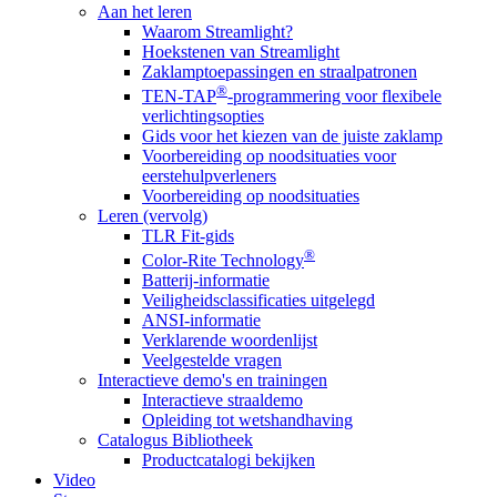
Aan het leren
Waarom Streamlight?
Hoekstenen van Streamlight
Zaklamptoepassingen en straalpatronen
®
TEN-TAP
-programmering voor flexibele
verlichtingsopties
Gids voor het kiezen van de juiste zaklamp
Voorbereiding op noodsituaties voor
eerstehulpverleners
Voorbereiding op noodsituaties
Leren (vervolg)
TLR Fit-gids
®
Color-Rite Technology
Batterij-informatie
Veiligheidsclassificaties uitgelegd
ANSI-informatie
Verklarende woordenlijst
Veelgestelde vragen
Interactieve demo's en trainingen
Interactieve straaldemo
Opleiding tot wetshandhaving
Catalogus Bibliotheek
Productcatalogi bekijken
Video