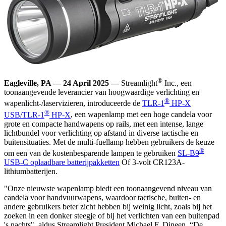
®
Eagleville, PA — 24 April 2025 —
Streamlight
Inc., een
toonaangevende leverancier van hoogwaardige verlichting en
®
wapenlicht-/laservizieren, introduceerde de
TLR-1
HP-X
®
USB/TLR-1
HP-X
, een wapenlamp met een hoge candela voor
grote en compacte handwapens op rails, met een intense, lange
lichtbundel voor verlichting op afstand in diverse tactische en
buitensituaties. Met de multi-fuellamp hebben gebruikers de keuze
®
om een van de kostenbesparende lampen te gebruiken
SL-B9
USB-C oplaadbare batterijpakketten
Of 3-volt CR123A-
lithiumbatterijen.
"Onze nieuwste wapenlamp biedt een toonaangevend niveau van
candela voor handvuurwapens, waardoor tactische, buiten- en
andere gebruikers beter zicht hebben bij weinig licht, zoals bij het
zoeken in een donker steegje of bij het verlichten van een buitenpad
's nachts", aldus Streamlight President Michael F. Dineen. “De