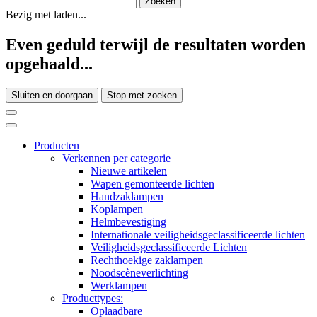
Bezig met laden...
Even geduld terwijl de resultaten worden
opgehaald...
Sluiten en doorgaan
Stop met zoeken
Producten
Verkennen per categorie
Nieuwe artikelen
Wapen gemonteerde lichten
Handzaklampen
Koplampen
Helmbevestiging
Internationale veiligheidsgeclassificeerde lichten
Veiligheidsgeclassificeerde Lichten
Rechthoekige zaklampen
Noodscèneverlichting
Werklampen
Producttypes:
Oplaadbare