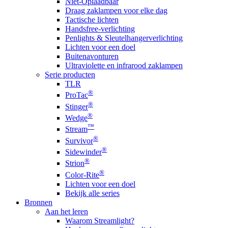
Niet-Oplaadbaar
Draag zaklampen voor elke dag
Tactische lichten
Handsfree-verlichting
Penlights & Sleutelhangerverlichting
Lichten voor een doel
Buitenavonturen
Ultraviolette en infrarood zaklampen
Serie producten
TLR
®
ProTac
®
Stinger
®
Wedge
™
Stream
®
Survivor
®
Sidewinder
®
Strion
®
Color-Rite
Lichten voor een doel
Bekijk alle series
Bronnen
Aan het leren
Waarom Streamlight?