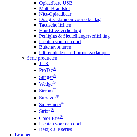
Oplaadbare USB
Multi-Brandstof
Niet-Oplaadbaar
Draag zaklampen voor elke dag
Tactische lichten
Handsfree-verlichting
Penlights & Sleutelhangerverlichting
Lichten voor een doel
Buitenavonturen
Ultraviolette en infrarood zaklampen
Serie producten
TLR
®
ProTac
®
Stinger
®
Wedge
™
Stream
®
Survivor
®
Sidewinder
®
Strion
®
Color-Rite
Lichten voor een doel
Bekijk alle series
Bronnen