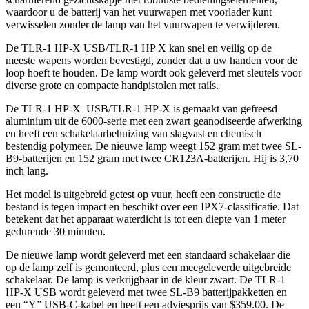
waardoor u de batterij van het vuurwapen met voorlader kunt
verwisselen zonder de lamp van het vuurwapen te verwijderen.
De TLR-1 HP-X USB/TLR-1 HP X kan snel en veilig op de
meeste wapens worden bevestigd, zonder dat u uw handen voor de
loop hoeft te houden. De lamp wordt ook geleverd met sleutels voor
diverse grote en compacte handpistolen met rails.
De TLR-1 HP-X USB/TLR-1 HP-X is gemaakt van gefreesd
aluminium uit de 6000-serie met een zwart geanodiseerde afwerking
en heeft een schakelaarbehuizing van slagvast en chemisch
bestendig polymeer. De nieuwe lamp weegt 152 gram met twee SL-
B9-batterijen en 152 gram met twee CR123A-batterijen. Hij is 3,70
inch lang.
Het model is uitgebreid getest op vuur, heeft een constructie die
bestand is tegen impact en beschikt over een IPX7-classificatie. Dat
betekent dat het apparaat waterdicht is tot een diepte van 1 meter
gedurende 30 minuten.
De nieuwe lamp wordt geleverd met een standaard schakelaar die
op de lamp zelf is gemonteerd, plus een meegeleverde uitgebreide
schakelaar. De lamp is verkrijgbaar in de kleur zwart. De TLR-1
HP-X USB wordt geleverd met twee SL-B9 batterijpakketten en
een “Y” USB-C-kabel en heeft een adviesprijs van $359.00. De