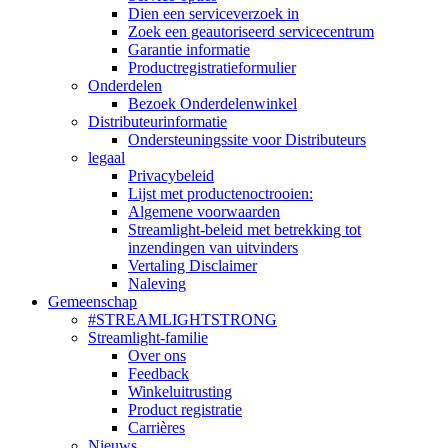
Dien een serviceverzoek in
Zoek een geautoriseerd servicecentrum
Garantie informatie
Productregistratieformulier
Onderdelen
Bezoek Onderdelenwinkel
Distributeurinformatie
Ondersteuningssite voor Distributeurs
legaal
Privacybeleid
Lijst met productenoctrooien:
Algemene voorwaarden
Streamlight-beleid met betrekking tot
inzendingen van uitvinders
Vertaling Disclaimer
Naleving
Gemeenschap
#STREAMLIGHTSTRONG
Streamlight-familie
Over ons
Feedback
Winkeluitrusting
Product registratie
Carrières
Nieuws