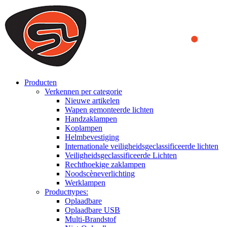
We use cookies to ensure that we provide you the best experience
on our website. By continuing to browse this website, you accept
that cookies are used to help us analyze how the website is used and
to offer you a better experience. To learn more or to find out how
you can disable cookies, you can access our
Privacy Policy
.
ACCEPT AND CLOSE
Producten
Verkennen per categorie
Nieuwe artikelen
Wapen gemonteerde lichten
Handzaklampen
Koplampen
Helmbevestiging
Internationale veiligheidsgeclassificeerde lichten
Veiligheidsgeclassificeerde Lichten
Rechthoekige zaklampen
Noodscèneverlichting
Werklampen
Producttypes:
Oplaadbare
Oplaadbare USB
Multi-Brandstof