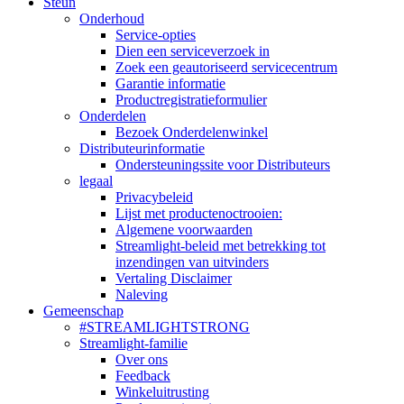
Steun
Onderhoud
Service-opties
Dien een serviceverzoek in
Zoek een geautoriseerd servicecentrum
Garantie informatie
Productregistratieformulier
Onderdelen
Bezoek Onderdelenwinkel
Distributeurinformatie
Ondersteuningssite voor Distributeurs
legaal
Privacybeleid
Lijst met productenoctrooien:
Algemene voorwaarden
Streamlight-beleid met betrekking tot
inzendingen van uitvinders
Vertaling Disclaimer
Naleving
Gemeenschap
#STREAMLIGHTSTRONG
Streamlight-familie
Over ons
Feedback
Winkeluitrusting