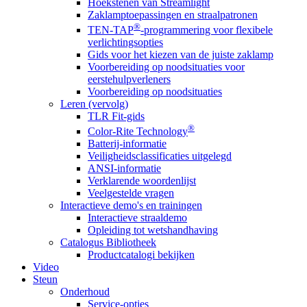
Hoekstenen van Streamlight
Zaklamptoepassingen en straalpatronen
®
TEN-TAP
-programmering voor flexibele
verlichtingsopties
Gids voor het kiezen van de juiste zaklamp
Voorbereiding op noodsituaties voor
eerstehulpverleners
Voorbereiding op noodsituaties
Leren (vervolg)
TLR Fit-gids
®
Color-Rite Technology
Batterij-informatie
Veiligheidsclassificaties uitgelegd
ANSI-informatie
Verklarende woordenlijst
Veelgestelde vragen
Interactieve demo's en trainingen
Interactieve straaldemo
Opleiding tot wetshandhaving
Catalogus Bibliotheek
Productcatalogi bekijken
Video
Steun
Onderhoud
Service-opties