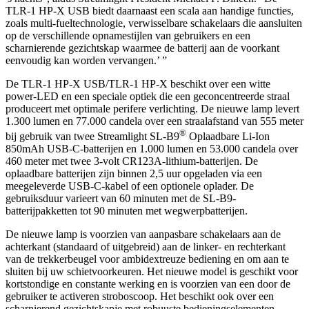
TLR-1 HP-X USB biedt daarnaast een scala aan handige functies,
zoals multi-fueltechnologie, verwisselbare schakelaars die aansluiten
op de verschillende opnamestijlen van gebruikers en een
scharnierende gezichtskap waarmee de batterij aan de voorkant
eenvoudig kan worden vervangen.’ ”
De TLR-1 HP-X USB/TLR-1 HP-X beschikt over een witte
power-LED en een speciale optiek die een geconcentreerde straal
produceert met optimale perifere verlichting. De nieuwe lamp levert
1.300 lumen en 77.000 candela over een straalafstand van 555 meter
®
bij gebruik van twee Streamlight SL-B9
Oplaadbare Li-Ion
850mAh USB-C-batterijen en 1.000 lumen en 53.000 candela over
460 meter met twee 3-volt CR123A-lithium-batterijen. De
oplaadbare batterijen zijn binnen 2,5 uur opgeladen via een
meegeleverde USB-C-kabel of een optionele oplader. De
gebruiksduur varieert van 60 minuten met de SL-B9-
batterijpakketten tot 90 minuten met wegwerpbatterijen.
De nieuwe lamp is voorzien van aanpasbare schakelaars aan de
achterkant (standaard of uitgebreid) aan de linker- en rechterkant
van de trekkerbeugel voor ambidextreuze bediening en om aan te
sluiten bij uw schietvoorkeuren. Het nieuwe model is geschikt voor
kortstondige en constante werking en is voorzien van een door de
gebruiker te activeren stroboscoop. Het beschikt ook over een
scharnierend gezichtskapje met robuuste bedieningselementen,