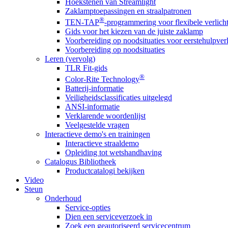
Hoekstenen van Streamlight
Zaklamptoepassingen en straalpatronen
®
TEN-TAP
-programmering voor flexibele verlich
Gids voor het kiezen van de juiste zaklamp
Voorbereiding op noodsituaties voor eerstehulpver
Voorbereiding op noodsituaties
Leren (vervolg)
TLR Fit-gids
®
Color-Rite Technology
Batterij-informatie
Veiligheidsclassificaties uitgelegd
ANSI-informatie
Verklarende woordenlijst
Veelgestelde vragen
Interactieve demo's en trainingen
Interactieve straaldemo
Opleiding tot wetshandhaving
Catalogus Bibliotheek
Productcatalogi bekijken
Video
Steun
Onderhoud
Service-opties
Dien een serviceverzoek in
Zoek een geautoriseerd servicecentrum