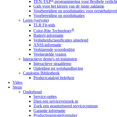
®
TEN-TAP
-programmering voor flexibele verlich
Gids voor het kiezen van de juiste zaklamp
Voorbereiding op noodsituaties voor eerstehulpver
Voorbereiding op noodsituaties
Leren (vervolg)
TLR Fit-gids
®
Color-Rite Technology
Batterij-informatie
Veiligheidsclassificaties uitgelegd
ANSI-informatie
Verklarende woordenlijst
Veelgestelde vragen
Interactieve demo's en trainingen
Interactieve straaldemo
Opleiding tot wetshandhaving
Catalogus Bibliotheek
Productcatalogi bekijken
Video
Steun
Onderhoud
Service-opties
Dien een serviceverzoek in
Zoek een geautoriseerd servicecentrum
Garantie informatie
Productregistratieformulier