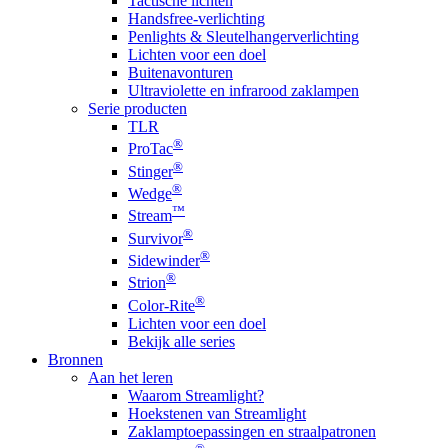
Tactische lichten
Handsfree-verlichting
Penlights & Sleutelhangerverlichting
Lichten voor een doel
Buitenavonturen
Ultraviolette en infrarood zaklampen
Serie producten
TLR
®
ProTac
®
Stinger
®
Wedge
™
Stream
®
Survivor
®
Sidewinder
®
Strion
®
Color-Rite
Lichten voor een doel
Bekijk alle series
Bronnen
Aan het leren
Waarom Streamlight?
Hoekstenen van Streamlight
Zaklamptoepassingen en straalpatronen