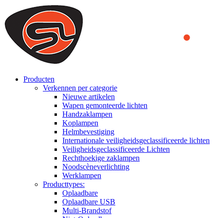
We use cookies to ensure that we provide you the best experience on o
you a better experience. To learn more or to find out how you can di
ACCEPT AND CLOSE
Producten
Verkennen per categorie
Nieuwe artikelen
Wapen gemonteerde lichten
Handzaklampen
Koplampen
Helmbevestiging
Internationale veiligheidsgeclassificeerde lichten
Veiligheidsgeclassificeerde Lichten
Rechthoekige zaklampen
Noodscèneverlichting
Werklampen
Producttypes:
Oplaadbare
Oplaadbare USB
Multi-Brandstof