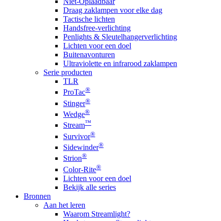
Niet-Oplaadbaar
Draag zaklampen voor elke dag
Tactische lichten
Handsfree-verlichting
Penlights & Sleutelhangerverlichting
Lichten voor een doel
Buitenavonturen
Ultraviolette en infrarood zaklampen
Serie producten
TLR
®
ProTac
®
Stinger
®
Wedge
™
Stream
®
Survivor
®
Sidewinder
®
Strion
®
Color-Rite
Lichten voor een doel
Bekijk alle series
Bronnen
Aan het leren
Waarom Streamlight?