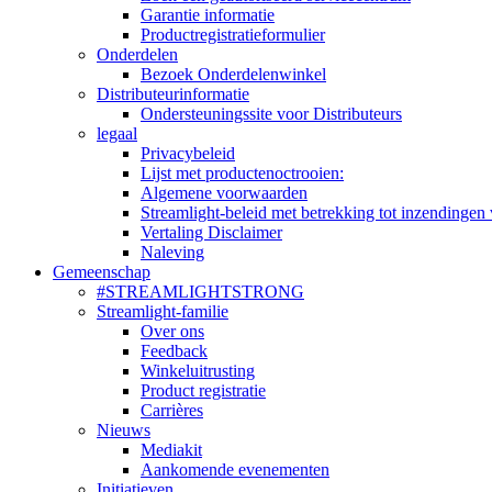
Garantie informatie
Productregistratieformulier
Onderdelen
Bezoek Onderdelenwinkel
Distributeurinformatie
Ondersteuningssite voor Distributeurs
legaal
Privacybeleid
Lijst met productenoctrooien:
Algemene voorwaarden
Streamlight-beleid met betrekking tot inzendingen 
Vertaling Disclaimer
Naleving
Gemeenschap
#STREAMLIGHTSTRONG
Streamlight-familie
Over ons
Feedback
Winkeluitrusting
Product registratie
Carrières
Nieuws
Mediakit
Aankomende evenementen
Initiatieven