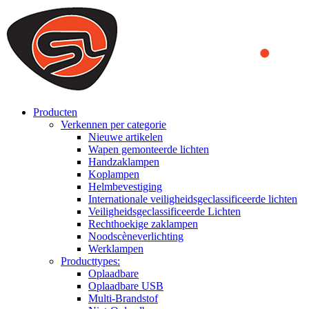
We use cookies to ensure that we provide you the best experience
on our website. By continuing to browse this website, you accept
that cookies are used to help us analyze how the website is used and
to offer you a better experience. To learn more or to find out how
you can disable cookies, you can access our
Privacy Policy
.
ACCEPT AND CLOSE
Producten
Verkennen per categorie
Nieuwe artikelen
Wapen gemonteerde lichten
Handzaklampen
Koplampen
Helmbevestiging
Internationale veiligheidsgeclassificeerde lichten
Veiligheidsgeclassificeerde Lichten
Rechthoekige zaklampen
Noodscèneverlichting
Werklampen
Producttypes:
Oplaadbare
Oplaadbare USB
Multi-Brandstof