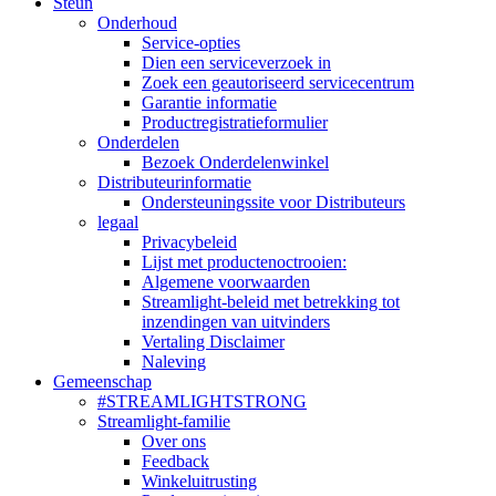
Steun
Onderhoud
Service-opties
Dien een serviceverzoek in
Zoek een geautoriseerd servicecentrum
Garantie informatie
Productregistratieformulier
Onderdelen
Bezoek Onderdelenwinkel
Distributeurinformatie
Ondersteuningssite voor Distributeurs
legaal
Privacybeleid
Lijst met productenoctrooien:
Algemene voorwaarden
Streamlight-beleid met betrekking tot
inzendingen van uitvinders
Vertaling Disclaimer
Naleving
Gemeenschap
#STREAMLIGHTSTRONG
Streamlight-familie
Over ons
Feedback
Winkeluitrusting