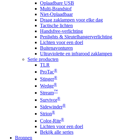
Oplaadbare USB
Multi-Brandstof
Niet-Oplaadbaar
Draag zaklampen voor elke dag
Tactische lichten
Handsfree-verlichting
Penlights & Sleutelhangerverlichting
Lichten voor een doel
Buitenavonturen
Ultraviolette en infrarood zaklampen
Serie producten
TLR
®
ProTac
®
Stinger
®
Wedge
™
Stream
®
Survivor
®
Sidewinder
®
Strion
®
Color-Rite
Lichten voor een doel
Bekijk alle series
Bronnen