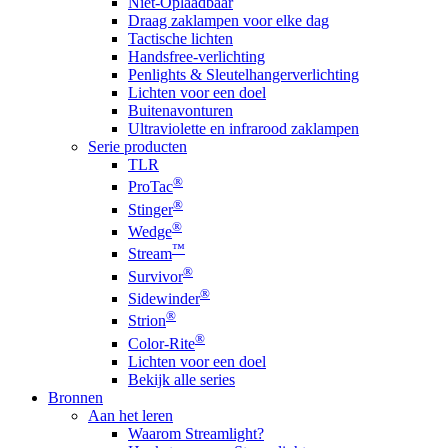
Niet-Oplaadbaar
Draag zaklampen voor elke dag
Tactische lichten
Handsfree-verlichting
Penlights & Sleutelhangerverlichting
Lichten voor een doel
Buitenavonturen
Ultraviolette en infrarood zaklampen
Serie producten
TLR
®
ProTac
®
Stinger
®
Wedge
™
Stream
®
Survivor
®
Sidewinder
®
Strion
®
Color-Rite
Lichten voor een doel
Bekijk alle series
Bronnen
Aan het leren
Waarom Streamlight?