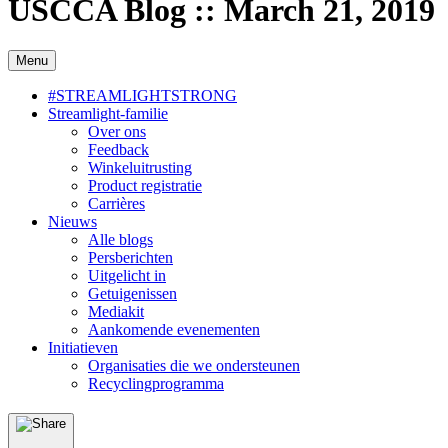
USCCA Blog :: March 21, 2019
Menu
#STREAMLIGHTSTRONG
Streamlight-familie
Over ons
Feedback
Winkeluitrusting
Product registratie
Carrières
Nieuws
Alle blogs
Persberichten
Uitgelicht in
Getuigenissen
Mediakit
Aankomende evenementen
Initiatieven
Organisaties die we ondersteunen
Recyclingprogramma