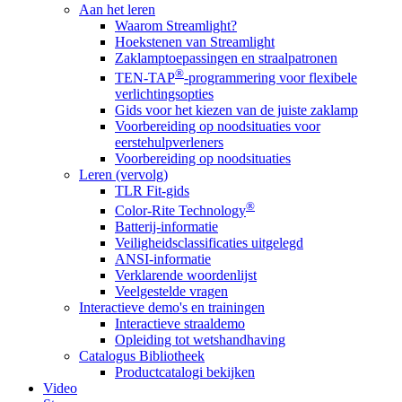
Aan het leren
Waarom Streamlight?
Hoekstenen van Streamlight
Zaklamptoepassingen en straalpatronen
®
TEN-TAP
-programmering voor flexibele
verlichtingsopties
Gids voor het kiezen van de juiste zaklamp
Voorbereiding op noodsituaties voor
eerstehulpverleners
Voorbereiding op noodsituaties
Leren (vervolg)
TLR Fit-gids
®
Color-Rite Technology
Batterij-informatie
Veiligheidsclassificaties uitgelegd
ANSI-informatie
Verklarende woordenlijst
Veelgestelde vragen
Interactieve demo's en trainingen
Interactieve straaldemo
Opleiding tot wetshandhaving
Catalogus Bibliotheek
Productcatalogi bekijken
Video