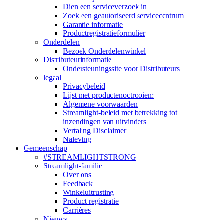
Dien een serviceverzoek in
Zoek een geautoriseerd servicecentrum
Garantie informatie
Productregistratieformulier
Onderdelen
Bezoek Onderdelenwinkel
Distributeurinformatie
Ondersteuningssite voor Distributeurs
legaal
Privacybeleid
Lijst met productenoctrooien:
Algemene voorwaarden
Streamlight-beleid met betrekking tot
inzendingen van uitvinders
Vertaling Disclaimer
Naleving
Gemeenschap
#STREAMLIGHTSTRONG
Streamlight-familie
Over ons
Feedback
Winkeluitrusting
Product registratie
Carrières
Nieuws