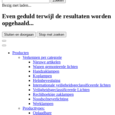
Bezig met laden...
Even geduld terwijl de resultaten worden
opgehaald...
Sluiten en doorgaan
Stop met zoeken
Producten
Verkennen per categorie
Nieuwe artikelen
Wapen gemonteerde lichten
Handzaklampen
Koplampen
Helmbevestiging
Internationale veiligheidsgeclassificeerde lichten
Veiligheidsgeclassificeerde Lichten
Rechthoekige zaklampen
Noodscèneverlichting
Werklampen
Producttypes:
Oplaadbare