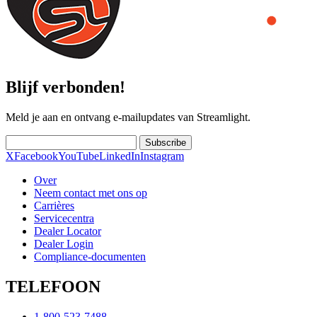
Blijf verbonden!
Meld je aan en ontvang e-mailupdates van Streamlight.
Subscribe
X
Facebook
YouTube
LinkedIn
Instagram
Over
Neem contact met ons op
Carrières
Servicecentra
Dealer Locator
Dealer Login
Compliance-documenten
TELEFOON
1-800-523-7488