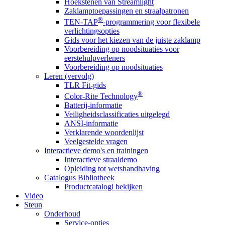
Hoekstenen van Streamlight
Zaklamptoepassingen en straalpatronen
®
TEN-TAP
-programmering voor flexibele
verlichtingsopties
Gids voor het kiezen van de juiste zaklamp
Voorbereiding op noodsituaties voor
eerstehulpverleners
Voorbereiding op noodsituaties
Leren (vervolg)
TLR Fit-gids
®
Color-Rite Technology
Batterij-informatie
Veiligheidsclassificaties uitgelegd
ANSI-informatie
Verklarende woordenlijst
Veelgestelde vragen
Interactieve demo's en trainingen
Interactieve straaldemo
Opleiding tot wetshandhaving
Catalogus Bibliotheek
Productcatalogi bekijken
Video
Steun
Onderhoud
Service-opties