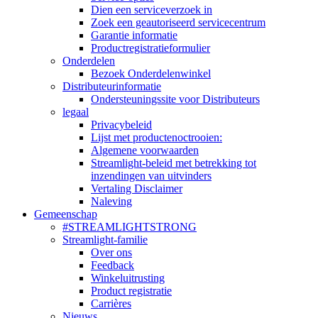
Dien een serviceverzoek in
Zoek een geautoriseerd servicecentrum
Garantie informatie
Productregistratieformulier
Onderdelen
Bezoek Onderdelenwinkel
Distributeurinformatie
Ondersteuningssite voor Distributeurs
legaal
Privacybeleid
Lijst met productenoctrooien:
Algemene voorwaarden
Streamlight-beleid met betrekking tot
inzendingen van uitvinders
Vertaling Disclaimer
Naleving
Gemeenschap
#STREAMLIGHTSTRONG
Streamlight-familie
Over ons
Feedback
Winkeluitrusting
Product registratie
Carrières
Nieuws