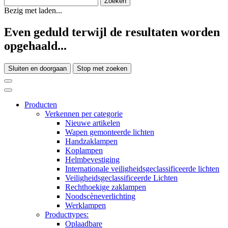
Bezig met laden...
Even geduld terwijl de resultaten worden
opgehaald...
Sluiten en doorgaan
Stop met zoeken
Producten
Verkennen per categorie
Nieuwe artikelen
Wapen gemonteerde lichten
Handzaklampen
Koplampen
Helmbevestiging
Internationale veiligheidsgeclassificeerde lichten
Veiligheidsgeclassificeerde Lichten
Rechthoekige zaklampen
Noodscèneverlichting
Werklampen
Producttypes:
Oplaadbare