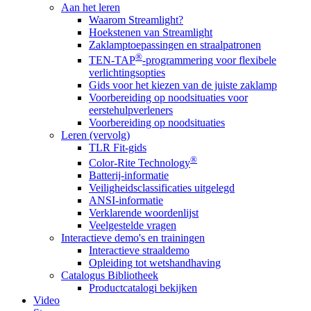
Aan het leren
Waarom Streamlight?
Hoekstenen van Streamlight
Zaklamptoepassingen en straalpatronen
®
TEN-TAP
-programmering voor flexibele
verlichtingsopties
Gids voor het kiezen van de juiste zaklamp
Voorbereiding op noodsituaties voor
eerstehulpverleners
Voorbereiding op noodsituaties
Leren (vervolg)
TLR Fit-gids
®
Color-Rite Technology
Batterij-informatie
Veiligheidsclassificaties uitgelegd
ANSI-informatie
Verklarende woordenlijst
Veelgestelde vragen
Interactieve demo's en trainingen
Interactieve straaldemo
Opleiding tot wetshandhaving
Catalogus Bibliotheek
Productcatalogi bekijken
Video