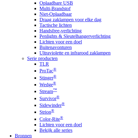
Oplaadbare USB
Multi-Brandstof
Niet-Oplaadbaar
Draag zaklampen voor elke dag
Tactische lichten
Handsfree-verlichting
Penlights & Sleutelhangerverlichting
Lichten voor een doel
Buitenavonturen
Ultraviolette en infrarood zaklampen
Serie producten
TLR
®
ProTac
®
Stinger
®
Wedge
™
Stream
®
Survivor
®
Sidewinder
®
Strion
®
Color-Rite
Lichten voor een doel
Bekijk alle series
Bronnen