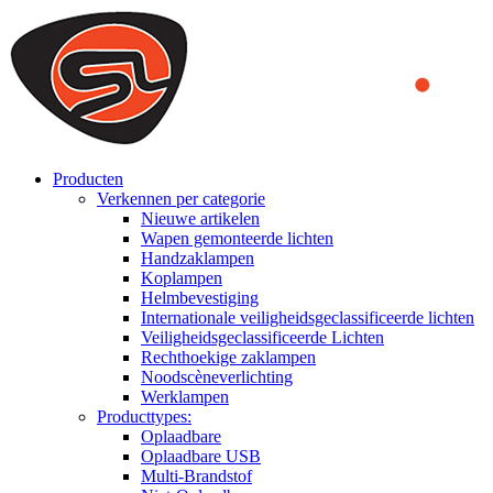
We use cookies to ensure that we provide you the best experience
on our website. By continuing to browse this website, you accept
that cookies are used to help us analyze how the website is used and
to offer you a better experience. To learn more or to find out how
you can disable cookies, you can access our
Privacy Policy
.
ACCEPT AND CLOSE
Producten
Verkennen per categorie
Nieuwe artikelen
Wapen gemonteerde lichten
Handzaklampen
Koplampen
Helmbevestiging
Internationale veiligheidsgeclassificeerde lichten
Veiligheidsgeclassificeerde Lichten
Rechthoekige zaklampen
Noodscèneverlichting
Werklampen
Producttypes:
Oplaadbare
Oplaadbare USB
Multi-Brandstof