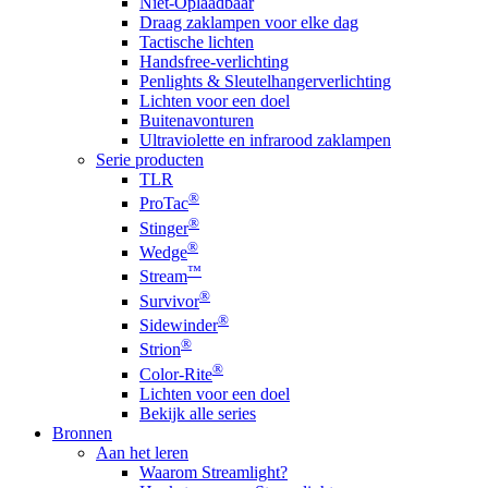
Niet-Oplaadbaar
Draag zaklampen voor elke dag
Tactische lichten
Handsfree-verlichting
Penlights & Sleutelhangerverlichting
Lichten voor een doel
Buitenavonturen
Ultraviolette en infrarood zaklampen
Serie producten
TLR
®
ProTac
®
Stinger
®
Wedge
™
Stream
®
Survivor
®
Sidewinder
®
Strion
®
Color-Rite
Lichten voor een doel
Bekijk alle series
Bronnen
Aan het leren
Waarom Streamlight?