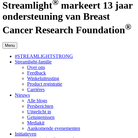
®
Streamlight
markeert 13 jaar
ondersteuning van Breast
®
Cancer Research Foundation
Menu
#STREAMLIGHTSTRONG
Streamlight-familie
Over ons
Feedback
Winkeluitrusting
Product registratie
Carrières
Nieuws
Alle blogs
Persberichten
Uitgelicht in
Getuigenissen
Mediakit
Aankomende evenementen
Initiatieven