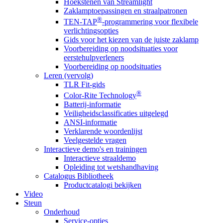
Hoekstenen van Streamlight
Zaklamptoepassingen en straalpatronen
®
TEN-TAP
-programmering voor flexibele
verlichtingsopties
Gids voor het kiezen van de juiste zaklamp
Voorbereiding op noodsituaties voor
eerstehulpverleners
Voorbereiding op noodsituaties
Leren (vervolg)
TLR Fit-gids
®
Color-Rite Technology
Batterij-informatie
Veiligheidsclassificaties uitgelegd
ANSI-informatie
Verklarende woordenlijst
Veelgestelde vragen
Interactieve demo's en trainingen
Interactieve straaldemo
Opleiding tot wetshandhaving
Catalogus Bibliotheek
Productcatalogi bekijken
Video
Steun
Onderhoud
Service-opties