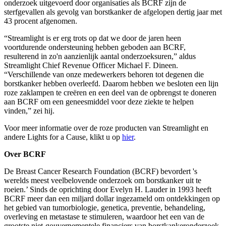
onderzoek uitgevoerd door organisaties als BCRF zijn de
sterfgevallen als gevolg van borstkanker de afgelopen dertig jaar met
43 procent afgenomen.
“Streamlight is er erg trots op dat we door de jaren heen
voortdurende ondersteuning hebben geboden aan BCRF,
resulterend in zo'n aanzienlijk aantal onderzoeksuren,” aldus
Streamlight Chief Revenue Officer Michael F. Dineen.
“Verschillende van onze medewerkers behoren tot degenen die
borstkanker hebben overleefd. Daarom hebben we besloten een lijn
roze zaklampen te creëren en een deel van de opbrengst te doneren
aan BCRF om een ​​geneesmiddel voor deze ziekte te helpen
vinden,” zei hij.
Voor meer informatie over de roze producten van Streamlight en
andere Lights for a Cause, klikt u op
hier
.
Over BCRF
De Breast Cancer Research Foundation (BCRF) bevordert 's
werelds meest veelbelovende onderzoek om borstkanker uit te
roeien.’ Sinds de oprichting door Evelyn H. Lauder in 1993 heeft
BCRF meer dan een miljard dollar ingezameld om ontdekkingen op
het gebied van tumorbiologie, genetica, preventie, behandeling,
overleving en metastase te stimuleren, waardoor het een van de
grootste niet-gouvernementele financiers van borstkankeronderzoek