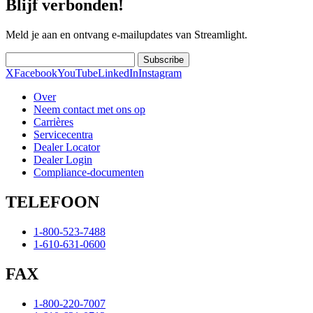
Blijf verbonden!
Meld je aan en ontvang e-mailupdates van Streamlight.
Subscribe
X
Facebook
YouTube
LinkedIn
Instagram
Over
Neem contact met ons op
Carrières
Servicecentra
Dealer Locator
Dealer Login
Compliance-documenten
TELEFOON
1-800-523-7488
1-610-631-0600
FAX
1-800-220-7007