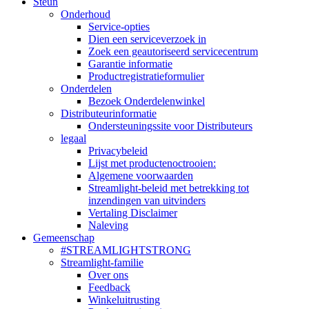
Steun
Onderhoud
Service-opties
Dien een serviceverzoek in
Zoek een geautoriseerd servicecentrum
Garantie informatie
Productregistratieformulier
Onderdelen
Bezoek Onderdelenwinkel
Distributeurinformatie
Ondersteuningssite voor Distributeurs
legaal
Privacybeleid
Lijst met productenoctrooien:
Algemene voorwaarden
Streamlight-beleid met betrekking tot
inzendingen van uitvinders
Vertaling Disclaimer
Naleving
Gemeenschap
#STREAMLIGHTSTRONG
Streamlight-familie
Over ons
Feedback
Winkeluitrusting