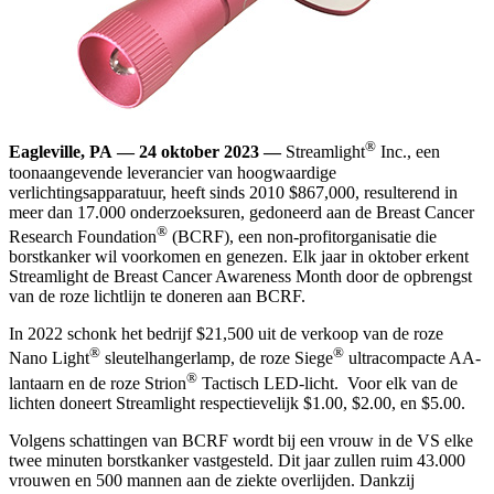
®
Eagleville, PA — 24 oktober 2023 —
Streamlight
Inc., een
toonaangevende leverancier van hoogwaardige
verlichtingsapparatuur, heeft sinds 2010 $867,000, resulterend in
meer dan 17.000 onderzoeksuren, gedoneerd aan de Breast Cancer
®
Research Foundation
(BCRF), een non-profitorganisatie die
borstkanker wil voorkomen en genezen. Elk jaar in oktober erkent
Streamlight de Breast Cancer Awareness Month door de opbrengst
van de roze lichtlijn te doneren aan BCRF.
In 2022 schonk het bedrijf $21,500 uit de verkoop van de roze
®
®
Nano Light
sleutelhangerlamp, de roze Siege
ultracompacte AA-
®
lantaarn en de roze Strion
Tactisch LED-licht. Voor elk van de
lichten doneert Streamlight respectievelijk $1.00, $2.00, en $5.00.
Volgens schattingen van BCRF wordt bij een vrouw in de VS elke
twee minuten borstkanker vastgesteld. Dit jaar zullen ruim 43.000
vrouwen en 500 mannen aan de ziekte overlijden. Dankzij