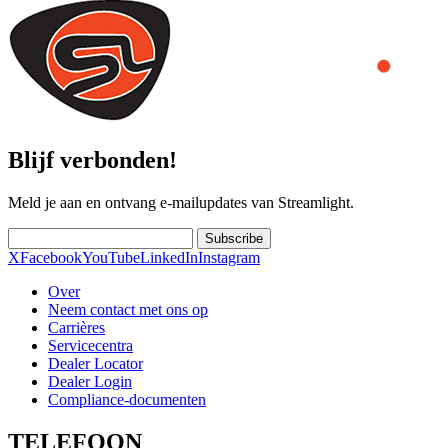
Blijf verbonden!
Meld je aan en ontvang e-mailupdates van Streamlight.
Subscribe
X
Facebook
YouTube
LinkedIn
Instagram
Over
Neem contact met ons op
Carrières
Servicecentra
Dealer Locator
Dealer Login
Compliance-documenten
TELEFOON