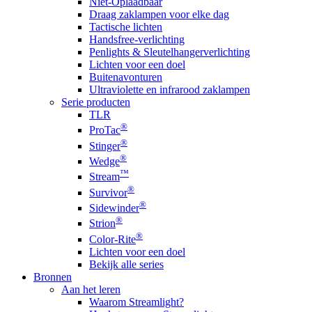
Niet-Oplaadbaar
Draag zaklampen voor elke dag
Tactische lichten
Handsfree-verlichting
Penlights & Sleutelhangerverlichting
Lichten voor een doel
Buitenavonturen
Ultraviolette en infrarood zaklampen
Serie producten
TLR
®
ProTac
®
Stinger
®
Wedge
™
Stream
®
Survivor
®
Sidewinder
®
Strion
®
Color-Rite
Lichten voor een doel
Bekijk alle series
Bronnen
Aan het leren
Waarom Streamlight?