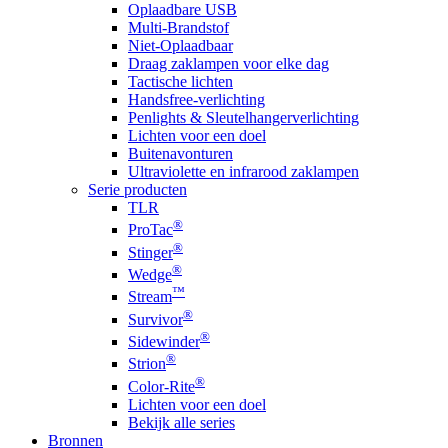
Oplaadbare USB
Multi-Brandstof
Niet-Oplaadbaar
Draag zaklampen voor elke dag
Tactische lichten
Handsfree-verlichting
Penlights & Sleutelhangerverlichting
Lichten voor een doel
Buitenavonturen
Ultraviolette en infrarood zaklampen
Serie producten
TLR
®
ProTac
®
Stinger
®
Wedge
™
Stream
®
Survivor
®
Sidewinder
®
Strion
®
Color-Rite
Lichten voor een doel
Bekijk alle series
Bronnen