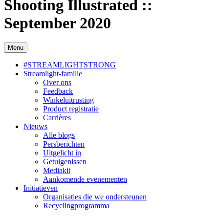
Shooting Illustrated ::
September 2020
Menu
#STREAMLIGHTSTRONG
Streamlight-familie
Over ons
Feedback
Winkeluitrusting
Product registratie
Carrières
Nieuws
Alle blogs
Persberichten
Uitgelicht in
Getuigenissen
Mediakit
Aankomende evenementen
Initiatieven
Organisaties die we ondersteunen
Recyclingprogramma