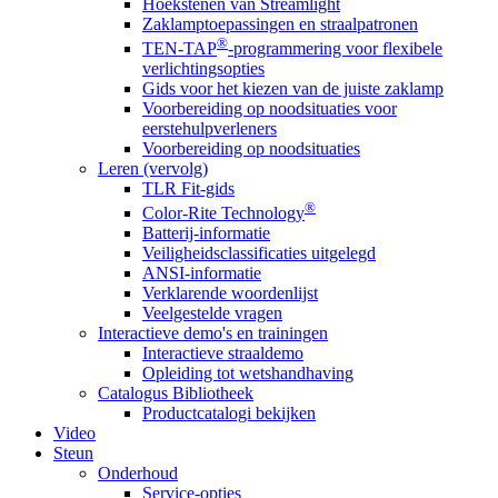
Hoekstenen van Streamlight
Zaklamptoepassingen en straalpatronen
®
TEN-TAP
-programmering voor flexibele
verlichtingsopties
Gids voor het kiezen van de juiste zaklamp
Voorbereiding op noodsituaties voor
eerstehulpverleners
Voorbereiding op noodsituaties
Leren (vervolg)
TLR Fit-gids
®
Color-Rite Technology
Batterij-informatie
Veiligheidsclassificaties uitgelegd
ANSI-informatie
Verklarende woordenlijst
Veelgestelde vragen
Interactieve demo's en trainingen
Interactieve straaldemo
Opleiding tot wetshandhaving
Catalogus Bibliotheek
Productcatalogi bekijken
Video
Steun
Onderhoud
Service-opties