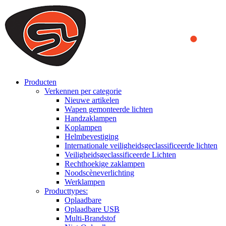
We use cookies to ensure that we provide you the best experience
on our website. By continuing to browse this website, you accept
that cookies are used to help us analyze how the website is used and
to offer you a better experience. To learn more or to find out how
you can disable cookies, you can access our
Privacy Policy
.
ACCEPT AND CLOSE
Producten
Verkennen per categorie
Nieuwe artikelen
Wapen gemonteerde lichten
Handzaklampen
Koplampen
Helmbevestiging
Internationale veiligheidsgeclassificeerde lichten
Veiligheidsgeclassificeerde Lichten
Rechthoekige zaklampen
Noodscèneverlichting
Werklampen
Producttypes:
Oplaadbare
Oplaadbare USB
Multi-Brandstof