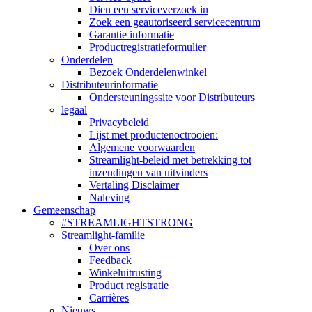
Dien een serviceverzoek in
Zoek een geautoriseerd servicecentrum
Garantie informatie
Productregistratieformulier
Onderdelen
Bezoek Onderdelenwinkel
Distributeurinformatie
Ondersteuningssite voor Distributeurs
legaal
Privacybeleid
Lijst met productenoctrooien:
Algemene voorwaarden
Streamlight-beleid met betrekking tot
inzendingen van uitvinders
Vertaling Disclaimer
Naleving
Gemeenschap
#STREAMLIGHTSTRONG
Streamlight-familie
Over ons
Feedback
Winkeluitrusting
Product registratie
Carrières
Nieuws