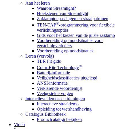
Aan het leren
Waarom Streamlight?
Hoekstenen van Streamlight
Zaklamptoepassingen en straalpatronen
®
TEN-TAP
-programmering voor flexibele
verlichtingsopties
Gids voor het kiezen van de juiste zaklamp
Voorbereiding op noodsituaties voor
eerstehulpverleners
Voorbereiding op noodsituaties
Leren (vervolg)
TLR Fit-gids
®
Color-Rite Technology
Batterij-informatie
Veiligheidsclassificaties uitgelegd
ANSI-informatie
Verklarende woordenlijst
Veelgestelde vragen
Interactieve demo's en trainingen
Interactieve straaldemo
Opleiding tot wetshandhaving
Catalogus Bibliotheek
Productcatalogi bekijken
Video