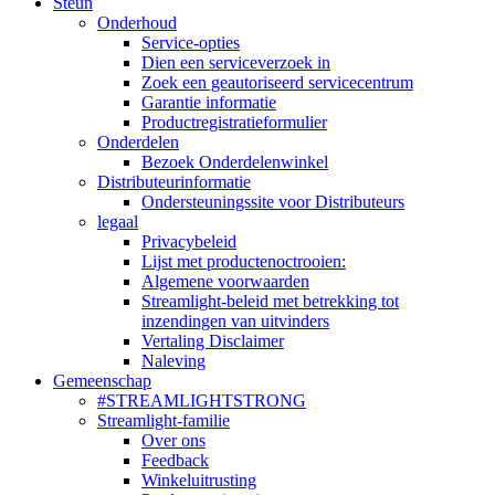
Steun
Onderhoud
Service-opties
Dien een serviceverzoek in
Zoek een geautoriseerd servicecentrum
Garantie informatie
Productregistratieformulier
Onderdelen
Bezoek Onderdelenwinkel
Distributeurinformatie
Ondersteuningssite voor Distributeurs
legaal
Privacybeleid
Lijst met productenoctrooien:
Algemene voorwaarden
Streamlight-beleid met betrekking tot
inzendingen van uitvinders
Vertaling Disclaimer
Naleving
Gemeenschap
#STREAMLIGHTSTRONG
Streamlight-familie
Over ons
Feedback
Winkeluitrusting