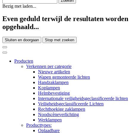
Bezig met laden...
Even geduld terwijl de resultaten worden
opgehaald...
Sluiten en doorgaan
Stop met zoeken
Producten
Verkennen per categorie
Nieuwe artikelen
Wapen gemonteerde lichten
Handzaklampen
Koplampen
Helmbevestiging
Internationale veiligheidsgeclassificeerde lichten
Veiligheidsgeclassificeerde Lichten
Rechthoekige zaklampen
Noodscèneverlichting
Werklampen
Producttypes:
Oplaadbare