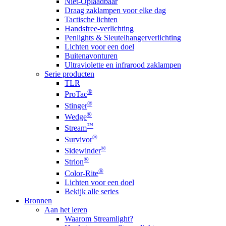
Niet-Oplaadbaar
Draag zaklampen voor elke dag
Tactische lichten
Handsfree-verlichting
Penlights & Sleutelhangerverlichting
Lichten voor een doel
Buitenavonturen
Ultraviolette en infrarood zaklampen
Serie producten
TLR
®
ProTac
®
Stinger
®
Wedge
™
Stream
®
Survivor
®
Sidewinder
®
Strion
®
Color-Rite
Lichten voor een doel
Bekijk alle series
Bronnen
Aan het leren
Waarom Streamlight?