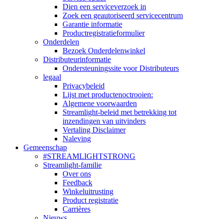
Dien een serviceverzoek in
Zoek een geautoriseerd servicecentrum
Garantie informatie
Productregistratieformulier
Onderdelen
Bezoek Onderdelenwinkel
Distributeurinformatie
Ondersteuningssite voor Distributeurs
legaal
Privacybeleid
Lijst met productenoctrooien:
Algemene voorwaarden
Streamlight-beleid met betrekking tot
inzendingen van uitvinders
Vertaling Disclaimer
Naleving
Gemeenschap
#STREAMLIGHTSTRONG
Streamlight-familie
Over ons
Feedback
Winkeluitrusting
Product registratie
Carrières
Nieuws