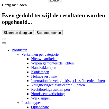
Bezig met laden...
Even geduld terwijl de resultaten worden
opgehaald...
Sluiten en doorgaan
Stop met zoeken
Producten
Verkennen per categorie
Nieuwe artikelen
Wapen gemonteerde lichten
Handzaklampen
Koplampen
Helmbevestiging
Internationale veiligheidsgeclassificeerde lichten
Veiligheidsgeclassificeerde Lichten
Rechthoekige zaklampen
Noodscèneverlichting
Werklampen
Producttypes:
Oplaadbare