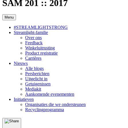
SAM 201 :: 2017
Menu
#STREAMLIGHTSTRONG
Streamlight-familie
Over ons
Feedback
Winkeluitrusting
Product registratie
Carrières
Nieuws
Alle blogs
Persberichten
Uitgelicht in
Getuigenissen
Mediakit
Aankomende evenementen
Initiatieven
Organisaties die we ondersteunen
Recyclingprogramma