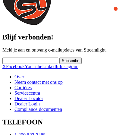
Blijf verbonden!
Meld je aan en ontvang e-mailupdates van Streamlight.
Subscribe
X
Facebook
YouTube
LinkedIn
Instagram
Over
Neem contact met ons op
Carrières
Servicecentra
Dealer Locator
Dealer Login
Compliance-documenten
TELEFOON
1-800-523-7488