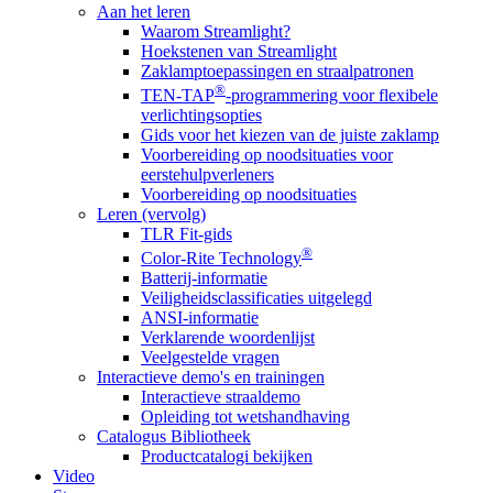
Aan het leren
Waarom Streamlight?
Hoekstenen van Streamlight
Zaklamptoepassingen en straalpatronen
®
TEN-TAP
-programmering voor flexibele
verlichtingsopties
Gids voor het kiezen van de juiste zaklamp
Voorbereiding op noodsituaties voor
eerstehulpverleners
Voorbereiding op noodsituaties
Leren (vervolg)
TLR Fit-gids
®
Color-Rite Technology
Batterij-informatie
Veiligheidsclassificaties uitgelegd
ANSI-informatie
Verklarende woordenlijst
Veelgestelde vragen
Interactieve demo's en trainingen
Interactieve straaldemo
Opleiding tot wetshandhaving
Catalogus Bibliotheek
Productcatalogi bekijken
Video