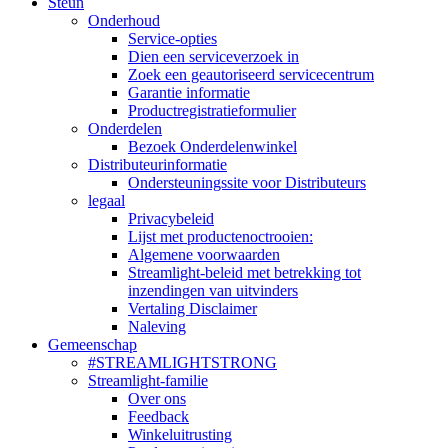
Steun
Onderhoud
Service-opties
Dien een serviceverzoek in
Zoek een geautoriseerd servicecentrum
Garantie informatie
Productregistratieformulier
Onderdelen
Bezoek Onderdelenwinkel
Distributeurinformatie
Ondersteuningssite voor Distributeurs
legaal
Privacybeleid
Lijst met productenoctrooien:
Algemene voorwaarden
Streamlight-beleid met betrekking tot
inzendingen van uitvinders
Vertaling Disclaimer
Naleving
Gemeenschap
#STREAMLIGHTSTRONG
Streamlight-familie
Over ons
Feedback
Winkeluitrusting