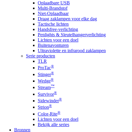
Oplaadbare USB
Multi-Brandstof
Niet-Oplaadbaar
Draag zaklampen voor elke dag
Tactische lichten
Handsfree-verlichting
Penlights & Sleutelhangerverlichting
Lichten voor een doel
Buitenavonturen
Ultraviolette en infrarood zaklampen
Serie producten
TLR
®
ProTac
®
Stinger
®
Wedge
™
Stream
®
Survivor
®
Sidewinder
®
Strion
®
Color-Rite
Lichten voor een doel
Bekijk alle series
Bronnen