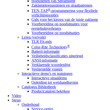
Hoekstenen van Streamlight
Zaklamptoepassingen en straalpatronen
®
TEN-TAP
-programmering voor flexibele
verlichtingsopties
Gids voor het kiezen van de juiste zaklamp
Voorbereiding op noodsituaties voor
eerstehulpverleners
Voorbereiding op noodsituaties
Leren (vervolg)
TLR Fit-gids
®
Color-Rite Technology
Batterij-informatie
Veiligheidsclassificaties uitgelegd
ANSI-informatie
Verklarende woordenlijst
Veelgestelde vragen
Interactieve demo's en trainingen
Interactieve straaldemo
Opleiding tot wetshandhaving
Catalogus Bibliotheek
Productcatalogi bekijken
Video
Steun
Onderhoud
Service-opties