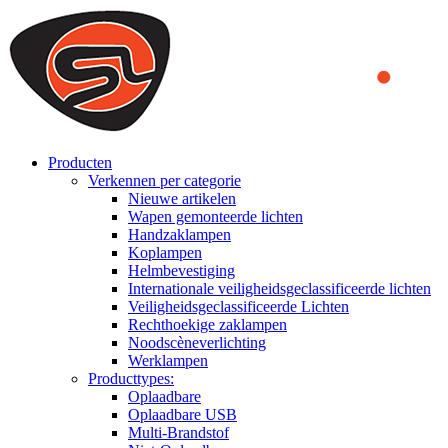
We use cookies to ensure that we provide you the best experience
on our website. By continuing to browse this website, you accept
that cookies are used to help us analyze how the website is used and
to offer you a better experience. To learn more or to find out how
you can disable cookies, you can access our
Privacy Policy
.
ACCEPT AND CLOSE
Producten
Verkennen per categorie
Nieuwe artikelen
Wapen gemonteerde lichten
Handzaklampen
Koplampen
Helmbevestiging
Internationale veiligheidsgeclassificeerde lichten
Veiligheidsgeclassificeerde Lichten
Rechthoekige zaklampen
Noodscèneverlichting
Werklampen
Producttypes:
Oplaadbare
Oplaadbare USB
Multi-Brandstof